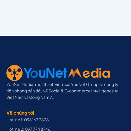
YouNet Media, một thành viên của YouNet Group, là công ty
tiên phong dẫn đầu về Social & E-commerce Intelligence tại
Việt Nam và Đông Nam Á.
Về chúng tôi
Hotline 1: 096 167 2878
Hotline 2: 097 774 8746