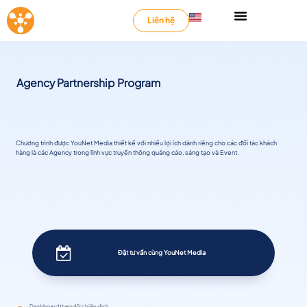
Liên hệ
Agency Partnership Program
Chương trình được YouNet Media thiết kế với nhiều lợi ích dành riêng cho các đối tác khách
hàng là các Agency trong lĩnh vực truyền thông quảng cáo, sáng tạo và Event.
Đặt tư vấn cùng YouNet Media
Dashboard theo dõi chiến dịch.