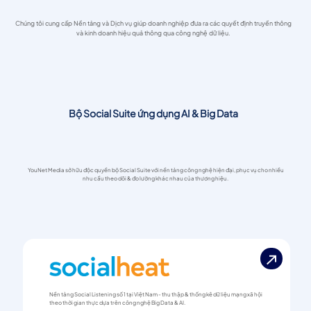
Chúng tôi cung cấp Nền tảng và Dịch vụ giúp doanh nghiệp đưa ra các quyết định truyền thông
và kinh doanh hiệu quả thông qua công nghệ dữ liệu.
Bộ Social Suite ứng dụng AI & Big Data
YouNet Media sở hữu độc quyền bộ Social Suite với nền tảng công nghệ hiện đại, phục vụ cho nhiều
nhu cầu theo dõi & đo lường khác nhau của thương hiệu.
Nền tảng Social Listening số 1 tại Việt Nam - thu thập & thống kê dữ liệu mạng xã hội
theo thời gian thực dựa trên công nghệ Big Data & AI.