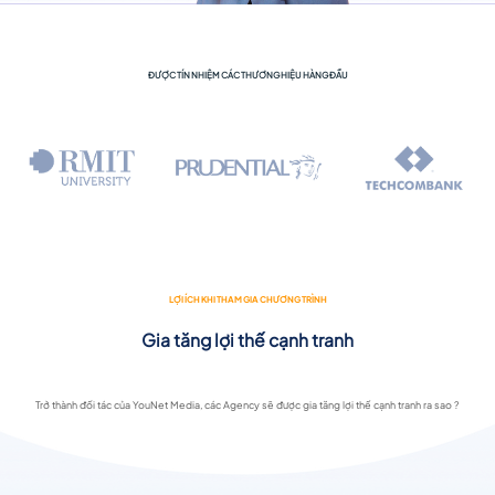
ĐƯỢC TÍN NHIỆM CÁC THƯƠNG HIỆU HÀNG ĐẦU
LỢI ÍCH KHI THAM GIA CHƯƠNG TRÌNH
Gia tăng lợi thế cạnh tranh
Trở thành đối tác của YouNet Media, các Agency sẽ được gia tăng lợi thế cạnh tranh ra sao ?