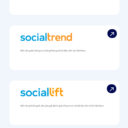
Nền tảng đo lường xu hướng Mạng xã hội đầu tiên tại Việt Nam.
Nền tảng thống kê, đo lường & đánh giá Influencer với dữ liệu lớn nhất Việt Nam.