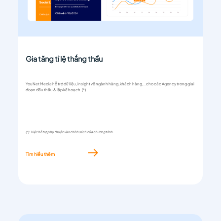
Gia tăng tỉ lệ thắng thầu
YouNet Media hỗ trợ dữ liệu, insight về ngành hàng, khách hàng,...cho các Agency trong giai
đoạn đấu thầu & lập kế hoạch. (*)
(*). Việc hỗ trợ phụ thuộc vào chính sách của chương trình.
Tìm hiểu thêm