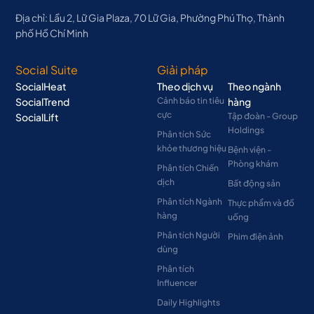
Địa chỉ: Lầu 2, Lữ Gia Plaza, 70 Lữ Gia, Phường Phú Thọ, Thành
phố Hồ Chí Minh
Social Suite
Giải pháp
SocialHeat
Theo dịch vụ
Theo ngành
SocialTrend
Cảnh báo tin tiêu
hàng
cực
SocialLift
Tập đoàn - Group
Holdings
Phân tích Sức
khỏe thương hiệu
Bệnh viện -
Phòng khám
Phân tích Chiến
dịch
Bất động sản
Phân tích Ngành
Thực phẩm và đồ
hàng
uống
Phân tích Người
Phim điện ảnh
dùng
Phân tích
Influencer
Daily Highlights