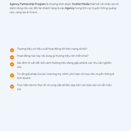
Agency Partnership Program
là chương trình được
YouNet Media
thiết kế với nhiều lợi ích
dành riêng cho các đối tác khách hàng là các
Agency
trong lĩnh vực truyền thông quảng
cáo, sáng tạo & Event.
Thương hiệu có hiệu suất hoạt động tốt trên mạng xã hội?
Hoạt động nào hay nội dung gì thương hiệu nên triển khai?
Xác định rõ vấn đề, bối cảnh thương hiệu đang gặp phải & các nhu cầu nghiên
cứu.
Tư vấn giải pháp Social Listening tuỳ chỉnh, phù hợp với mục tiêu truyền thông &
kinh doanh.
Thực hiện demo thực tế và cung cấp dữ liệu dựa trên các báo cáo có sẵn (nếu
có).