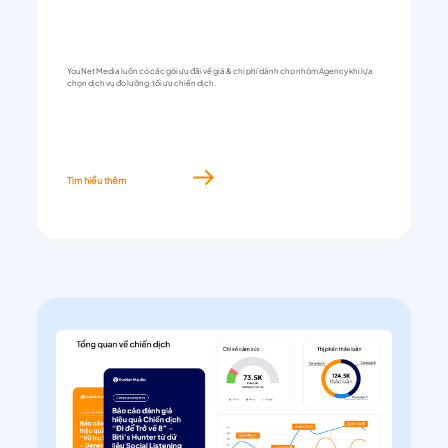
YouNet Media luôn có các gói ưu đãi về giá & chi phí dành cho nhóm Agency khi lựa
chọn dịch vụ đo lường, tối ưu chiến dịch.
Tìm hiểu thêm