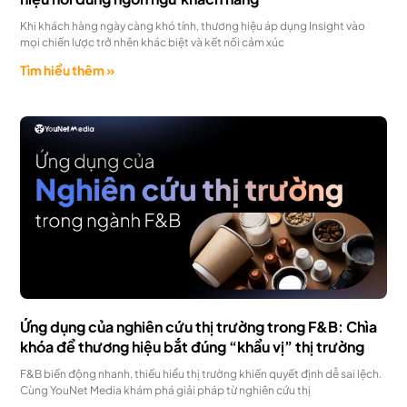
Khi khách hàng ngày càng khó tính, thương hiệu áp dụng Insight vào
mọi chiến lược trở nhên khác biệt và kết nối cảm xúc
Tìm hiểu thêm »
Ứng dụng của nghiên cứu thị trường trong F&B: Chìa
khóa để thương hiệu bắt đúng “khẩu vị” thị trường
F&B biến động nhanh, thiếu hiểu thị trường khiến quyết định dễ sai lệch.
Cùng YouNet Media khám phá giải pháp từ nghiên cứu thị