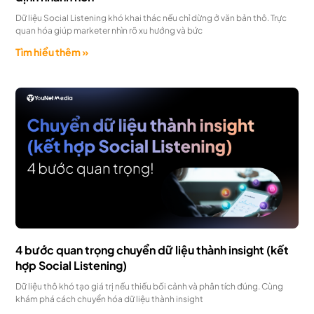
Dữ liệu Social Listening khó khai thác nếu chỉ dừng ở văn bản thô. Trực
quan hóa giúp marketer nhìn rõ xu hướng và bức
Tìm hiểu thêm »
4 bước quan trọng chuyển dữ liệu thành insight (kết
hợp Social Listening)
Dữ liệu thô khó tạo giá trị nếu thiếu bối cảnh và phân tích đúng. Cùng
khám phá cách chuyển hóa dữ liệu thành insight