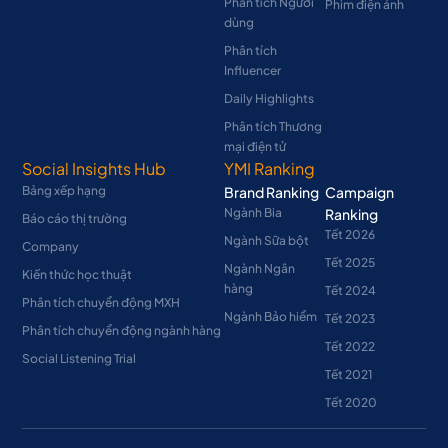
Phân tích Người
Phim điện ảnh
dùng
Phân tích
Influencer
Daily Highlights
Phân tích Thương
mại điện tử
Social Insights Hub
YMI Ranking
Bảng xếp hạng
Brand Ranking
Campaign
Ngành Bia
Ranking
Báo cáo thị trường
Tết 2026
Ngành Sữa bột
Company
Tết 2025
Ngành Ngân
Kiến thức học thuật
hàng
Tết 2024
Phân tích chuyển động MXH
Ngành Bảo hiểm
Tết 2023
Phân tích chuyển động ngành hàng
Tết 2022
Social Listening Trial
Tết 2021
Tết 2020