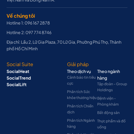
Về chúng tôi
Hotline 1: 096 167 2878
Hotline 2: 097 774 8746
Địa chỉ: Lầu 2, Lữ Gia Plaza, 70 Lữ Gia, Phường Phú Thọ, Thành
phố Hồ Chí Minh
Social Suite
Giải pháp
SocialHeat
Theo dịch vụ
Theo ngành
SocialTrend
Cảnh báo tin tiêu
hàng
cực
SocialLift
Tập đoàn - Group
Holdings
Phân tích Sức
khỏe thương hiệu
Bệnh viện -
Phòng khám
Phân tích Chiến
dịch
Bất động sản
Phân tích Ngành
Thực phẩm và đồ
hàng
uống