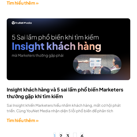
Tìm hiểu thêm »
Insight khách hàng và 5 sai lầm phổ biến Marketers
thường gặp khi tìm kiếm
Sai Insight khiến Marketers hiểu nhầm khách hàng, mất cơ hội phát
triển. Cùng YouNet Media nhận diện 5 lỗi phổ biến để phân tích
Tìm hiểu thêm »
1
2
3
…
6