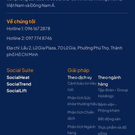
Việt Nam và Đông Nam Á.
Về chúng tôi
Hotline 1: 096 167 2878
Hotline 2: 097 774 8746
Địa chỉ: Lầu 2, Lữ Gia Plaza, 70 Lữ Gia, Phường Phú Thọ, Thành
phố Hồ Chí Minh
Social Suite
Giải pháp
SocialHeat
Theo dịch vụ
Theo ngành
SocialTrend
Cảnh báo tin tiêu
hàng
cực
SocialLift
Tập đoàn - Group
Holdings
Phân tích Sức
khỏe thương hiệu
Bệnh viện -
Phòng khám
Phân tích Chiến
dịch
Bất động sản
Phân tích Ngành
Thực phẩm và đồ
hàng
uống