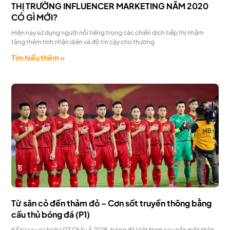
THỊ TRƯỜNG INFLUENCER MARKETING NĂM 2020
CÓ GÌ MỚI?
Hiện nay sử dụng người nổi tiếng trong các chiến dịch tiếp thị nhằm
tăng thêm tính nhận diện và độ tin cậy cho thương
Tìm hiểu thêm »
Từ sân cỏ đến thảm đỏ – Cơn sốt truyền thông bằng
cầu thủ bóng đá (P1)
Kể từ sau cú hích U23 Châu Á 2018, bóng đá Việt Nam sau gần một thập