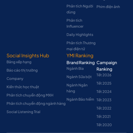
Phân tích Người
Phim điện ảnh
dùng
Phân tích
Influencer
Daily Highlights
Phân tích Thương
mại điện tử
Social Insights Hub
YMI Ranking
Bảng xếp hạng
Brand Ranking
Campaign
Ngành Bia
Ranking
Báo cáo thị trường
Tết 2026
Ngành Sữa bột
Company
Tết 2025
Ngành Ngân
Kiến thức học thuật
hàng
Tết 2024
Phân tích chuyển động MXH
Ngành Bảo hiểm
Tết 2023
Phân tích chuyển động ngành hàng
Tết 2022
Social Listening Trial
Tết 2021
Tết 2020