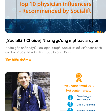
[SocialLift Choice] Những gương mặt bác sĩ uy tín
Nhằm góp phần đẩy lùi “đại dịch” tin giả, SocialLift đề xuất danh sách
các bác sĩ có ảnh hưởng tính cực tới cộng đồng,
Tìm hiểu thêm »