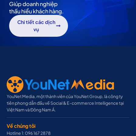
Giúp doanh nghiệp
thấu hiểu khách hàng.
Chi tiết các dịch
vụ
YouNet Media, một thành viên của YouNet Group, là công ty
tiên phong dẫn đầu về Social & E-commerce Intelligence tại
Việt Nam và Đông Nam Á.
Về chúng tôi
Hotline 1: 096 167 2878