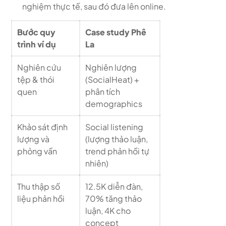
nghiệm thực tế, sau đó đưa lên online.
Bước quy
Case study Phê
trình ví dụ
La
Nghiên cứu
Nghiên lượng
tệp & thói
(SocialHeat) +
quen
phân tích
demographics
Khảo sát định
Social listening
lượng và
(lượng thảo luận,
phỏng vấn
trend phản hồi tự
nhiên)
Thu thập số
12.5K diễn đàn,
liệu phản hồi
70% tăng thảo
luận, 4K cho
concept