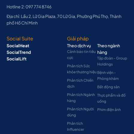
Hotline 2: 097 774 8746
Địa chỉ: Lầu 2, Lữ Gia Plaza, 70 Lữ Gia, Phường Phú Thọ, Thành
phố Hồ Chí Minh
Social Suite
Giải pháp
SocialHeat
Theo dịch vụ
Theo ngành
SocialTrend
Cảnh báo tin tiêu
hàng
cực
SocialLift
Tập đoàn - Group
Holdings
Phân tích Sức
khỏe thương hiệu
Bệnh viện -
Phòng khám
Phân tích Chiến
dịch
Bất động sản
Phân tích Ngành
Thực phẩm và đồ
hàng
uống
Phân tích Người
Phim điện ảnh
dùng
Phân tích
Influencer