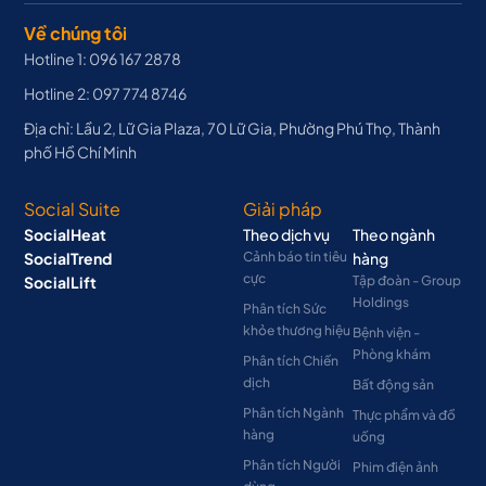
Về chúng tôi
Hotline 1: 096 167 2878
Hotline 2: 097 774 8746
Địa chỉ: Lầu 2, Lữ Gia Plaza, 70 Lữ Gia, Phường Phú Thọ, Thành
phố Hồ Chí Minh
Social Suite
Giải pháp
SocialHeat
Theo dịch vụ
Theo ngành
SocialTrend
Cảnh báo tin tiêu
hàng
cực
SocialLift
Tập đoàn - Group
Holdings
Phân tích Sức
khỏe thương hiệu
Bệnh viện -
Phòng khám
Phân tích Chiến
dịch
Bất động sản
Phân tích Ngành
Thực phẩm và đồ
hàng
uống
Phân tích Người
Phim điện ảnh