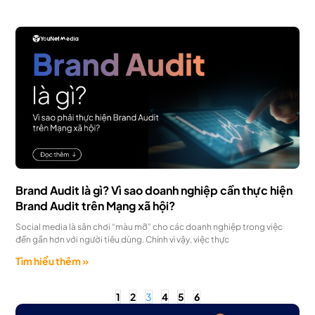
Brand Audit là gì? Vì sao doanh nghiệp cần thực hiện
Brand Audit trên Mạng xã hội?
Social media là sân chơi “màu mỡ” cho các doanh nghiệp trong việc
đến gần hơn với người tiêu dùng. Chính vì vậy, việc thực
Tìm hiểu thêm »
1
2
3
4
5
6