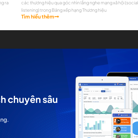
ng ra
các thương hiệu qua góc nhìn lắng nghe mạng xã hội (socia
listening) trong Bảng xếp hạng Thương hiệu
Tìm hiểu thêm
ch chuyên sâu
àng.