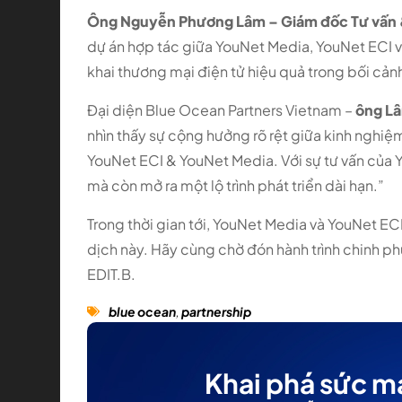
Ông Nguyễn Phương Lâm – Giám đốc Tư vấn & 
dự án hợp tác giữa YouNet Media, YouNet ECI và
khai thương mại điện tử hiệu quả trong bối cản
Đại diện Blue Ocean Partners Vietnam –
ông Lâ
nhìn thấy sự cộng hưởng rõ rệt giữa kinh nghiệ
YouNet ECI & YouNet Media. Với sự tư vấn của Y
mà còn mở ra một lộ trình phát triển dài hạn.”
Trong thời gian tới, YouNet Media và YouNet EC
dịch này. Hãy cùng chờ đón hành trình chinh p
EDIT.B.
blue ocean
,
partnership
Khai phá sức m