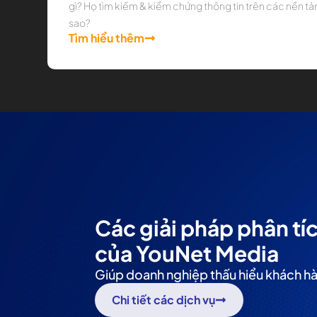
gì? Họ tìm kiếm & kiểm chứng thông tin trên các nền tả
sao?
Tìm hiểu thêm
Các giải pháp phân tí
của YouNet Media
Giúp doanh nghiệp thấu hiểu khách h
Chi tiết các dịch vụ