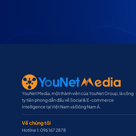
YouNet Media, một thành viên của YouNet Group, là công
ty tiên phong dẫn đầu về Social & E-commerce
Intelligence tại Việt Nam và Đông Nam Á.
Về chúng tôi
Hotline 1: 096 167 2878