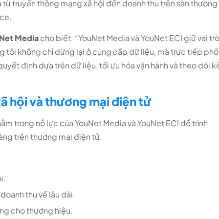
ệu từ truyền thông mạng xã hội đến doanh thu trên sàn thương
rce.
uNet Media
cho biết: “YouNet Media và YouNet ECI giữ vai tr
tôi không chỉ dừng lại ở cung cấp dữ liệu, mà trực tiếp phố
uyết định dựa trên dữ liệu, tối ưu hóa vận hành và theo dõi k
 xã hội và thương mại điện tử
nằm trong nỗ lực của YouNet Media và YouNet ECI để trình
àng trên thương mại điện tử.
ội.
 doanh thu về lâu dài.
àng cho thương hiệu.