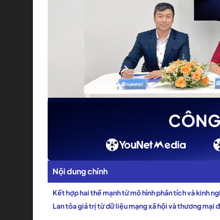
Nội dung chính
Kết hợp hai thế mạnh từ mô hình phân tích và kinh n
Lan tỏa giá trị từ dữ liệu mạng xã hội và thương mại 