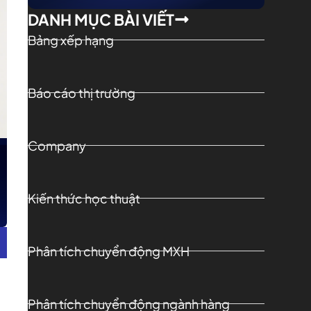
DANH MỤC BÀI VIẾT
Bảng xếp hạng
Báo cáo thị trường
Company
Kiến thức học thuật
Phân tích chuyển động MXH
Phân tích chuyển động ngành hàng