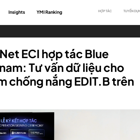
Insights
YMI Ranking
HỢP TÁC
TUYỂN DỤ
et ECI hợp tác Blue
nam: Tư vấn dữ liệu cho
em chống nắng EDIT.B trên