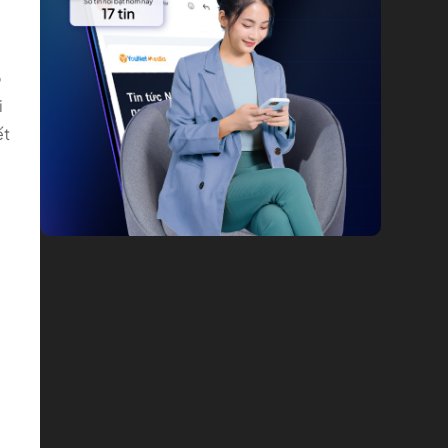
ò
i
ết