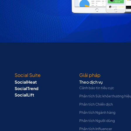
Social Suite
Giải pháp
SocialHeat
Theo dịch vụ
SocialTrend
Cảnh báo tin tiêu cực
SocialLift
Phân tích Sức khỏe thương hiệ
Phân tích Chiến dịch
Phân tích Ngành hàng
Phân tích Người dùng
Phân tích Influencer