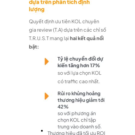
dựa trên phân tích định
lượng
Quyết định ưu tiên KOL chuyên
gia review (T.A) dựa trên các chỉ số
T.R.U.S.T mang lại
hai kết quả nổi
bật:
Tỷ lệ chuyển đổi dự
kiến tăng hơn 17%
so với lựa chọn KOL
có traffic cao nhất.
Rủi ro khủng hoảng
thương hiệu giảm tới
42%
so với phương án
chọn KOL chỉ tập
trung vào doanh số.
Thương hiệu đã tối ưu ROI