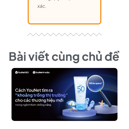
xác.
Bài viết cùng chủ đề
C
Y
tì
“
tr
t
c
t