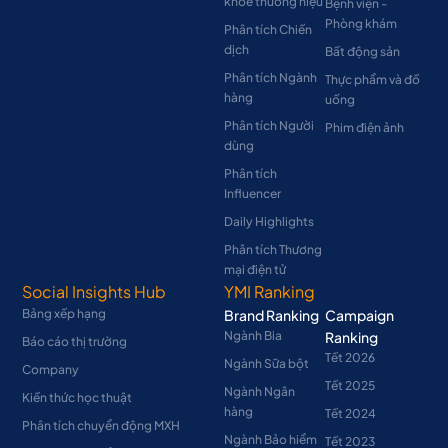
khỏe thương hiệu
Bệnh viện -
Phòng khám
Phân tích Chiến
dịch
Bất động sản
Phân tích Ngành
Thực phẩm và đồ
hàng
uống
Phân tích Người
Phim điện ảnh
dùng
Phân tích
Influencer
Daily Highlights
Phân tích Thương
mại điện tử
Social Insights Hub
YMI Ranking
Bảng xếp hạng
Brand Ranking
Campaign
Ngành Bia
Ranking
Báo cáo thị trường
Tết 2026
Ngành Sữa bột
Company
Tết 2025
Ngành Ngân
Kiến thức học thuật
hàng
Tết 2024
Phân tích chuyển động MXH
Ngành Bảo hiểm
Tết 2023