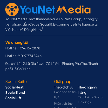
YouNet Media, một thành viên của YouNet Group, là công ty
tiên phong dẫn đầu về Social & E-commerce Intelligence tại
Việt Nam và Đông Nam Á.
Về chúng tôi
Hotline 1: 096 167 2878
Hotline 2: 097 774 8746
Địa chỉ: Lầu 2, Lữ Gia Plaza, 70 Lữ Gia, Phường Phú Thọ, Thành
phố Hồ Chí Minh
Social Suite
Giải pháp
SocialHeat
Theo dịch vụ
Theo ngành
SocialTrend
Cảnh báo tin tiêu
hàng
cực
SocialLift
Tập đoàn - Group
Holdings
Phân tích Sức