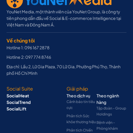
YouNet Media, một thành viên của YouNet Group, là công ty
tiên phong dẫn đầu về Social & E-commerce Intelligence tại
Việt Nam và Đông Nam Á.
Về chúng tôi
Hotline 1: 096 167 2878
Hotline 2: 097 774 8746
Địa chỉ: Lầu 2, Lữ Gia Plaza, 70 Lữ Gia, Phường Phú Thọ, Thành
phố Hồ Chí Minh
Social Suite
Giải pháp
SocialHeat
Theo dịch vụ
Theo ngành
SocialTrend
Cảnh báo tin tiêu
hàng
cực
SocialLift
Tập đoàn - Group
Holdings
Phân tích Sức
khỏe thương hiệu
Bệnh viện -
Phòng khám
Phân tích Chiến