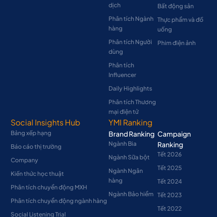
dịch
Bất động sản
Phân tích Ngành
Thực phẩm và đồ
hàng
uống
Phân tích Người
Phim điện ảnh
dùng
Phân tích
Influencer
Daily Highlights
Phân tích Thương
mại điện tử
Social Insights Hub
YMI Ranking
Bảng xếp hạng
Brand Ranking
Campaign
Ngành Bia
Ranking
Báo cáo thị trường
Tết 2026
Ngành Sữa bột
Company
Tết 2025
Ngành Ngân
Kiến thức học thuật
hàng
Tết 2024
Phân tích chuyển động MXH
Ngành Bảo hiểm
Tết 2023
Phân tích chuyển động ngành hàng
Tết 2022
Social Listening Trial