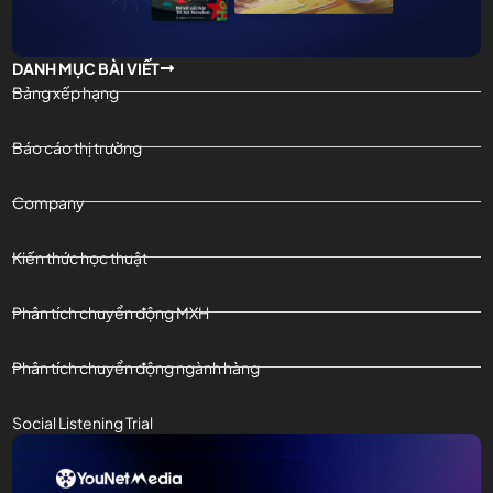
DANH MỤC BÀI VIẾT
Bảng xếp hạng
Báo cáo thị trường
Company
Kiến thức học thuật
Phân tích chuyển động MXH
Phân tích chuyển động ngành hàng
Social Listening Trial