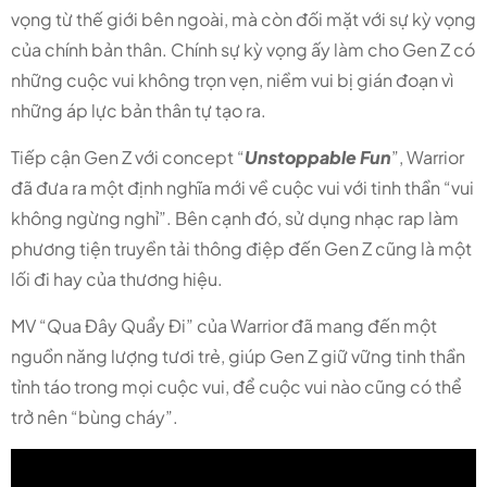
vọng từ thế giới bên ngoài, mà còn đối mặt với sự kỳ vọng
của chính bản thân. Chính sự kỳ vọng ấy làm cho Gen Z có
những cuộc vui không trọn vẹn, niềm vui bị gián đoạn vì
những áp lực bản thân tự tạo ra.
Tiếp cận Gen Z với concept “
Unstoppable Fun
”, Warrior
đã đưa ra một định nghĩa mới về cuộc vui với tinh thần “vui
không ngừng nghỉ”. Bên cạnh đó, sử dụng nhạc rap làm
phương tiện truyền tải thông điệp đến Gen Z cũng là một
lối đi hay của thương hiệu.
MV “Qua Đây Quẩy Đi” của Warrior đã mang đến một
nguồn năng lượng tươi trẻ, giúp Gen Z giữ vững tinh thần
tỉnh táo trong mọi cuộc vui, để cuộc vui nào cũng có thể
trở nên “bùng cháy”.