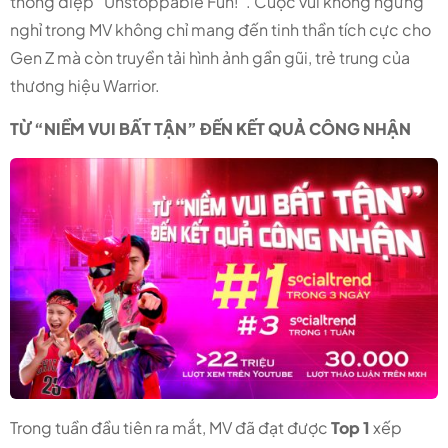
thông điệp “Unstoppable Fun!”. Cuộc vui không ngừng
nghỉ trong MV không chỉ mang đến tinh thần tích cực cho
Gen Z mà còn truyền tải hình ảnh gần gũi, trẻ trung của
thương hiệu Warrior.
TỪ “NIỀM VUI BẤT TẬN” ĐẾN KẾT QUẢ CÔNG NHẬN
Trong tuần đầu tiên ra mắt, MV đã đạt được
Top 1
xếp