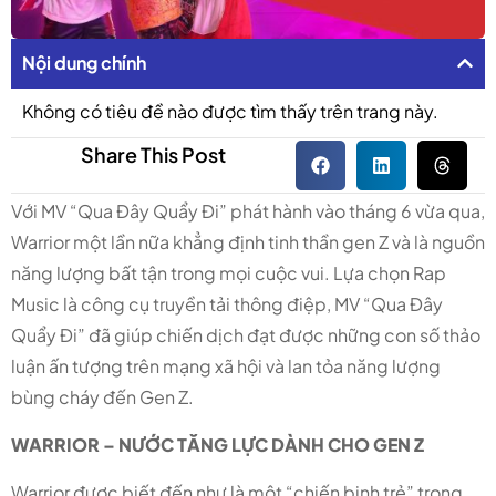
Nội dung chính
Không có tiêu đề nào được tìm thấy trên trang này.
Share This Post
Với MV “Qua Đây Quẩy Đi” phát hành vào tháng 6 vừa qua,
Warrior một lần nữa khẳng định tinh thần gen Z và là nguồn
năng lượng bất tận trong mọi cuộc vui. Lựa chọn Rap
Music là công cụ truyền tải thông điệp, MV “Qua Đây
Quẩy Đi” đã giúp chiến dịch đạt được những con số thảo
luận ấn tượng trên mạng xã hội và lan tỏa năng lượng
bùng cháy đến Gen Z.
WARRIOR – NƯỚC TĂNG LỰC DÀNH CHO GEN Z
Warrior được biết đến như là một “chiến binh trẻ” trong