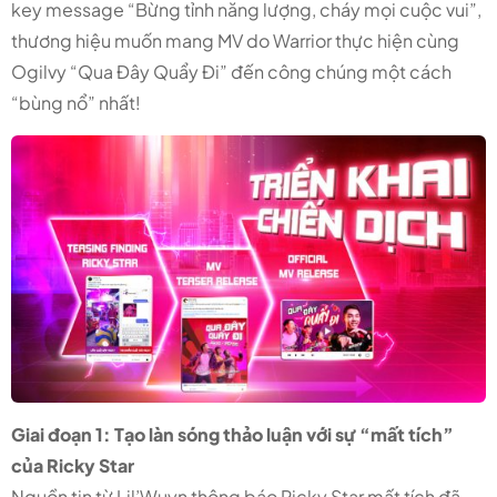
key message “Bừng tỉnh năng lượng, cháy mọi cuộc vui”,
thương hiệu muốn mang MV do Warrior thực hiện cùng
Ogilvy “Qua Đây Quẩy Đi” đến công chúng một cách
“bùng nổ” nhất!
Giai đoạn 1: Tạo làn sóng thảo luận với sự “mất tích”
của Ricky Star
Nguồn tin từ Lil’Wuyn thông báo Ricky Star mất tích đã