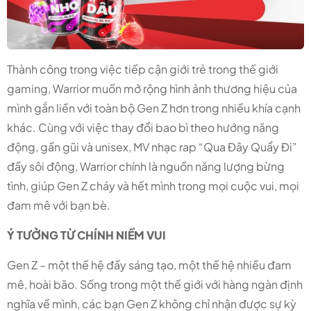
Thành công trong việc tiếp cận giới trẻ trong thế giới
gaming, Warrior muốn mở rộng hình ảnh thương hiệu của
mình gắn liền với toàn bộ Gen Z hơn trong nhiều khía cạnh
khác. Cùng với việc thay đổi bao bì theo hướng năng
động, gần gũi và unisex, MV nhạc rap “Qua Đây Quẩy Đi”
đầy sôi động, Warrior chính là nguồn năng lượng bừng
tình, giúp Gen Z cháy và hết mình trong mọi cuộc vui, mọi
đam mê với bạn bè.
Ý TƯỞNG TỪ CHÍNH NIỀM VUI
Gen Z – một thế hệ đầy sáng tạo, một thế hệ nhiều đam
mê, hoài bão. Sống trong một thế giới với hàng ngàn định
nghĩa về mình, các bạn Gen Z không chỉ nhận được sự kỳ