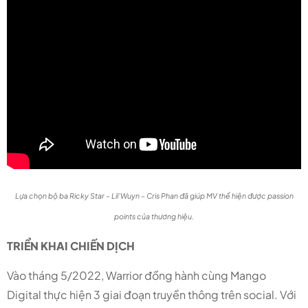
Lựa chọn bộ ba Ricky Star – Lil’Wuyn – Cris Phan đã giúp MV thể hiện được passion
points của thương hiệu.
TRIỂN KHAI CHIẾN DỊCH
Vào tháng 5/2022, Warrior đồng hành cùng Mango
Digital thực hiện 3 giai đoạn truyền thông trên social. Với