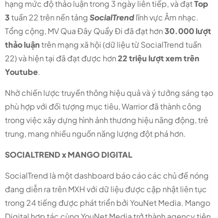
hạng mức độ thảo luận trong 3 ngày liên tiếp, và đạt
Top
3
tuần 22 trên nền tảng
SocialTrend
lĩnh vực Âm nhạc.
Tổng cộng, MV Qua Đây Quẩy Đi đã đạt hơn
30.000 lượt
thảo luận
trên mạng xã hội (dữ liệu từ SocialTrend tuần
22) và hiện tại đã đạt được hơn
22 triệu lượt xem
trên
Youtube
.
Nhờ chiến lược truyền thông hiệu quả và ý tưởng sáng tạo
phù hợp với đối tượng mục tiêu, Warrior đã thành công
trong việc xây dựng hình ảnh thương hiệu năng động, trẻ
trung, mang nhiều nguồn năng lượng đột phá hơn.
SOCIALTREND x MANGO DIGITAL
SocialTrend là một dashboard báo cáo các chủ đề nóng
đang diễn ra trên MXH với dữ liệu được cập nhật liên tục
trong 24 tiếng được phát triển bởi YouNet Media. Mango
Digital hợp tác cùng YouNet Media trở thành agency tiên