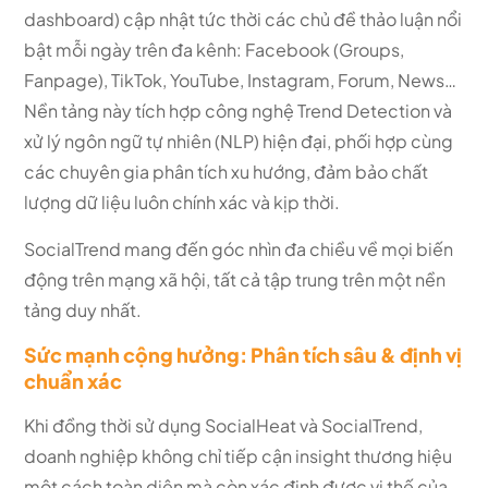
dashboard) cập nhật tức thời các chủ đề thảo luận nổi
bật mỗi ngày trên đa kênh: Facebook (Groups,
Fanpage), TikTok, YouTube, Instagram, Forum, News…
Nền tảng này tích hợp công nghệ Trend Detection và
xử lý ngôn ngữ tự nhiên (NLP) hiện đại, phối hợp cùng
các chuyên gia phân tích xu hướng, đảm bảo chất
lượng dữ liệu luôn chính xác và kịp thời.
SocialTrend mang đến góc nhìn đa chiều về mọi biến
động trên mạng xã hội, tất cả tập trung trên một nền
tảng duy nhất.
Sức mạnh cộng hưởng: Phân tích sâu & định vị
chuẩn xác
Khi đồng thời sử dụng SocialHeat và SocialTrend,
doanh nghiệp không chỉ tiếp cận insight thương hiệu
một cách toàn diện mà còn xác định được vị thế của