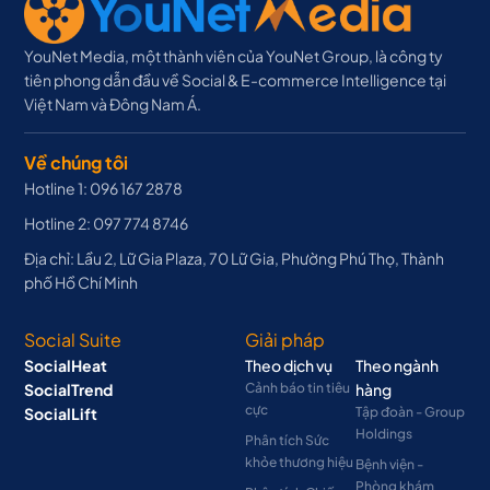
YouNet Media, một thành viên của YouNet Group, là công ty
tiên phong dẫn đầu về Social & E-commerce Intelligence tại
Việt Nam và Đông Nam Á.
Về chúng tôi
Hotline 1: 096 167 2878
Hotline 2: 097 774 8746
Địa chỉ: Lầu 2, Lữ Gia Plaza, 70 Lữ Gia, Phường Phú Thọ, Thành
phố Hồ Chí Minh
Social Suite
Giải pháp
SocialHeat
Theo dịch vụ
Theo ngành
SocialTrend
Cảnh báo tin tiêu
hàng
cực
SocialLift
Tập đoàn - Group
Holdings
Phân tích Sức
khỏe thương hiệu
Bệnh viện -
Phòng khám