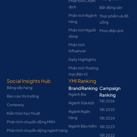
Phân tích Chiến
dịch
Bất động sản
Phân tích Ngành
Thực phẩm và đồ
hàng
uống
Phân tích Người
Phim điện ảnh
dùng
Phân tích
Influencer
Daily Highlights
Phân tích Thương
mại điện tử
Social Insights Hub
YMI Ranking
Bảng xếp hạng
Brand Ranking
Campaign
Ngành Bia
Ranking
Báo cáo thị trường
Tết 2026
Ngành Sữa bột
Company
Tết 2025
Ngành Ngân
Kiến thức học thuật
hàng
Tết 2024
Phân tích chuyển động MXH
Ngành Bảo hiểm
Tết 2023
Phân tích chuyển động ngành hàng
Tết 2022