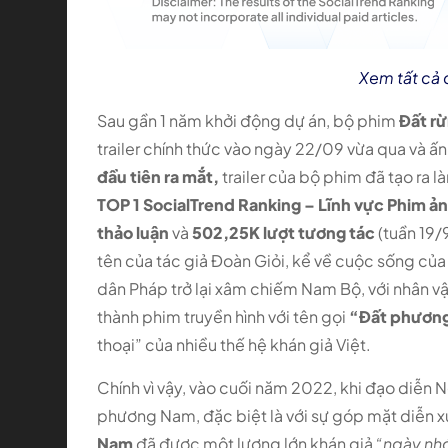
Xem tất cả
Sau gần 1 năm khởi động dự án,
bộ phim
Đất r
trailer chính thức vào ngày 22/09 vừa qua và ấ
đầu tiên ra mắt,
trailer của bộ phim đã tạo ra là
TOP 1 SocialTrend Ranking – Lĩnh vực Phim ả
thảo luận
và
502,25K lượt tương tác
(tuần 19/
tên của tác giả Đoàn Giỏi, kể về cuộc sống của
dân Pháp trở lại xâm chiếm Nam Bộ, với nhân vậ
thành phim truyền hình với tên gọi
“Đất phươn
thoại” của nhiều thế hệ khán giả Việt.
Chính vì vậy, vào cuối năm 2022, khi đạo diễ
phương Nam, đặc biệt là với sự góp mặt diễn xu
Nam
đã được một lượng lớn khán giả
“ngày nh