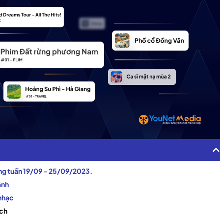
ng tuần 19/09 – 25/09/2023.
ảnh
 nhạc
ịch