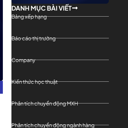
DANH MỤC BÀI VIẾT
Bảng xếp hạng
Báo cáo thị trường
Company
Kiến thức học thuật
Phân tích chuyển động MXH
Phân tích chuyển động ngành hàng