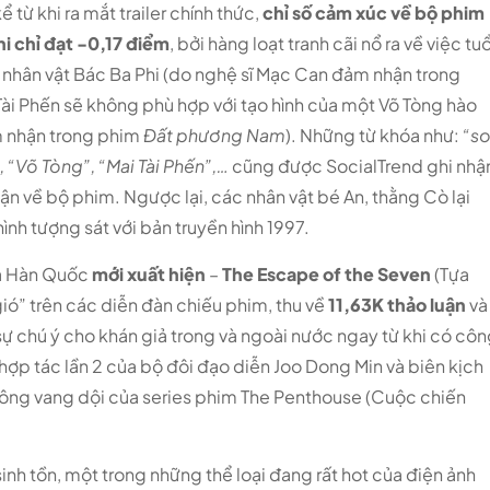
 từ khi ra mắt trailer chính thức,
chỉ số cảm xúc về bộ phim
 chỉ đạt -0,17 điểm
, bởi hàng loạt tranh cãi nổ ra về việc tuổ
t nhân vật Bác Ba Phi (do nghệ sĩ Mạc Can đảm nhận trong
 Tài Phến sẽ không phù hợp với tạo hình của một Võ Tòng hào
m nhận trong phim
Đất phương Nam
). Những từ khóa như:
“s
, “Võ Tòng”, “Mai Tài Phến”,…
cũng được SocialTrend ghi nhậ
uận về bộ phim. Ngược lại, các nhân vật bé An, thằng Cò lại
hình tượng sát với bản truyền hình 1997.
a Hàn Quốc
mới xuất hiện
–
The Escape of the Seven
(Tựa
ió” trên các diễn đàn chiếu phim, thu về
11,63K thảo luận
và
sự chú ý cho khán giả trong và ngoài nước ngay từ khi có cô
hợp tác lần 2 của bộ đôi đạo diễn Joo Dong Min và biên kịch
công vang dội của series phim The Penthouse (Cuộc chiến
sinh tồn, một trong những thể loại đang rất hot của điện ảnh