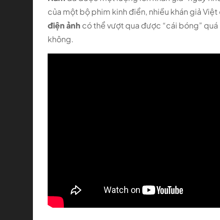
của một bộ phim kinh điển, nhiều khán giả Việt
điện ảnh
có thể vượt qua được “cái bóng” quá
không.