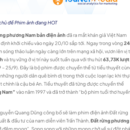
 chủ đề Phim ảnh đang HOT
ừng phương Nam bản điện ảnh
đã ra mắt khán giả Việt Nam
n định khởi chiếu vào ngày 20/10 sắp tới. Ngay trong vòng
24
n sóng thảo luận ngày càng lớn trên mạng xã hội, vươn lên vị t
nh
và trụ vững ở vị trí này suốt tuần qua với thu hút
63,73K lượt
9 – 25/9). Đây là bộ phim được chuyển thể từ tiểu thuyết cù
 những người dân quê bình dị trong thời cuộc loạn lạc khi th
t chính là cậu bé An. Tiểu thuyết đã từng được chuyển thể
g Nam”
vào năm 1997 và đã trở thành “bộ phim tuổi thơ huyề
n Nguyễn Quang Dũng công bố sẽ làm phim điện ảnh Đất rừng
ất & đầu tư của nam diễn viên Trấn Thành,
Đất rừng phương
ớ đêm mong”.
Song song với những mong chờ về sự đột ph