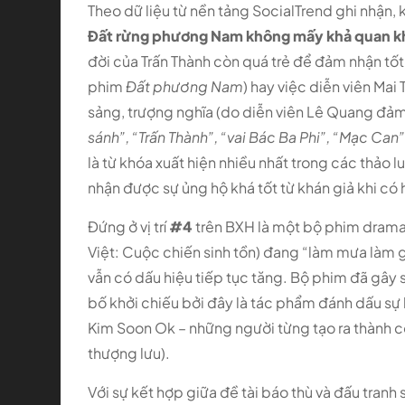
Theo dữ liệu từ nền tảng SocialTrend ghi nhận, kể
Đất rừng phương Nam không mấy khả quan khi
đời của Trấn Thành còn quá trẻ để đảm nhận tố
phim
Đất phương Nam
) hay việc diễn viên Mai
sảng, trượng nghĩa (do diễn viên Lê Quang đả
sánh”, “Trấn Thành”, “vai Bác Ba Phi”, “Mạc Can”
là từ khóa xuất hiện nhiều nhất trong các thảo l
nhận được sự ủng hộ khá tốt từ khán giả khi có 
Đứng ở vị trí
#4
trên BXH là một bộ phim dram
Việt: Cuộc chiến sinh tồn) đang “làm mưa làm g
vẫn có dấu hiệu tiếp tục tăng. Bộ phim đã gây 
bố khởi chiếu bởi đây là tác phẩm đánh dấu sự 
Kim Soon Ok – những người từng tạo ra thành 
thượng lưu).
Với sự kết hợp giữa đề tài báo thù và đấu tranh 