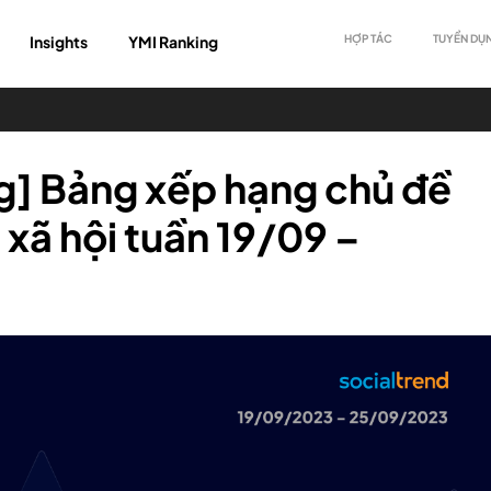
Insights
YMI Ranking
HỢP TÁC
TUYỂN DỤ
g] Bảng xếp hạng chủ đề
xã hội tuần 19/09 –