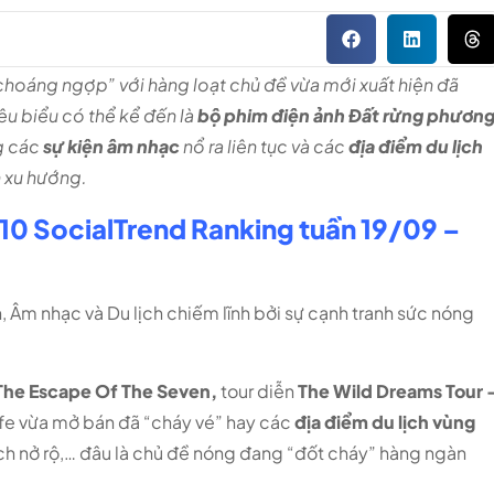
hoáng ngợp” với hàng loạt chủ đề vừa mới xuất hiện đã
êu biểu có thể kể đến là
bộ phim điện ảnh Đất rừng phươn
g các
sự kiện âm nhạc
nổ ra liên tục và các
địa điểm du lịch
 xu hướng.
10 SocialTrend Ranking tuần 19/09 –
, Âm nhạc và Du lịch chiếm lĩnh bởi sự cạnh tranh sức nóng
The Escape Of The Seven,
tour diễn
The Wild Dreams Tour 
fe vừa mở bán đã “cháy vé” hay các
địa điểm du lịch vùng
h nở rộ,… đâu là chủ đề nóng đang “đốt cháy” hàng ngàn