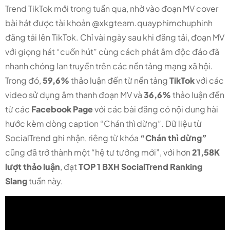
Trend TikTok mới trong tuần qua, nhờ vào đoạn MV cover
bài hát được tài khoản @xkgteam.quayphimchuphinh
đăng tải lên TikTok. Chỉ vài ngày sau khi đăng tải, đoạn MV
với giọng hát “cuốn hút” cùng cách phát âm độc đáo đã
nhanh chóng lan truyền trên các nền tảng mạng xã hội.
Trong đó,
59,6%
thảo luận đến từ nền tảng
TikTok
với các
video sử dụng âm thanh đoạn MV và
36,6%
thảo luận đến
từ các
Facebook Page
với các bài đăng có nội dung hài
hước kèm dòng caption “Chán thì dừng”. Dữ liệu từ
SocialTrend ghi nhận, riêng từ khóa
“Chán thì dừng”
cũng đã trở thành một “hệ tư tưởng mới”, với hơn
21,58K
lượt thảo luận
, đạt
TOP 1 BXH SocialTrend Ranking
Slang
tuần này.