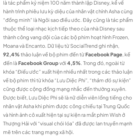
là tác phẩm kỷ niệm 100 năm thành lập Disney, kể về
hành trình phiêu lưu kỳ diệu của nhân vật chính Asha cùng
“đồng minh” là Ngôi sao điều ước. Đây cũng là tác phẩm
thuộc thể loại nhạc kịch tiếp theo của nhà Disney sau
thành công vang dội của các bộ phim hoạt hình Frozen,
Moana và Encanto. Dữ liệu từ SocialTrend ghi nhận,
92,4%
thảo luận về bộ phim đến từ
Facebook Page
, kế
đến là
Facebook Group
với
4,5%
. Trong đó, ngoài từ
khóa
“Điều ước”
xuất hiện nhiều nhất trong các thảo luận
về bộ phim thì từ khóa
“Lưu Diệc Phi”, “thảm đỏ sự kiện”
cũng được cộng đồng mạng nhắc đến thường xuyên.
Được biết, Lưu Diệc Phi sẽ là nữ diễn viên lồng tiếng cho
nhân vật Asha khi phim được công chiếu tại Trung Quốc
và hình ảnh cô xuất hiện tại sự kiện ra mắt phim Wish ở
Thượng Hải với “visual chói lóa” đã được lan truyền mạnh
mẽ trên các trang mạng xã hội.