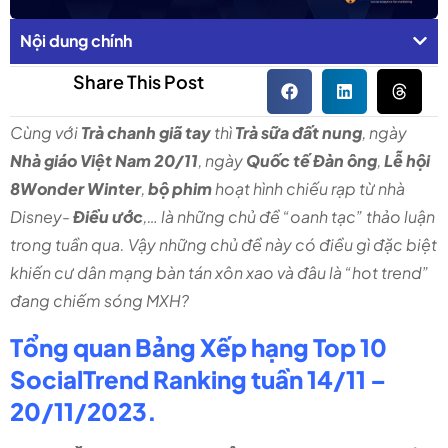
Nội dung chính
Share This Post
Cùng với
Trà chanh giã tay
thì
Trà sữa đất nung
, ngày
Nhà giáo Việt Nam 20/11
, ngày
Quốc tế Đàn ông
,
Lễ hội
8Wonder Winter
,
bộ phim
hoạt hình chiếu rạp từ nhà
Disney-
Điều ước
,… là những chủ đề “oanh tạc” thảo luận
trong tuần qua. Vậy những chủ đề này có điều gì đặc biệt
khiến cư dân mạng bàn tán xôn xao và đâu là “hot trend”
đang chiếm sóng MXH?
Tổng quan Bảng Xếp hạng Top 10
SocialTrend Ranking tuần 14/11 –
20/11/2023.