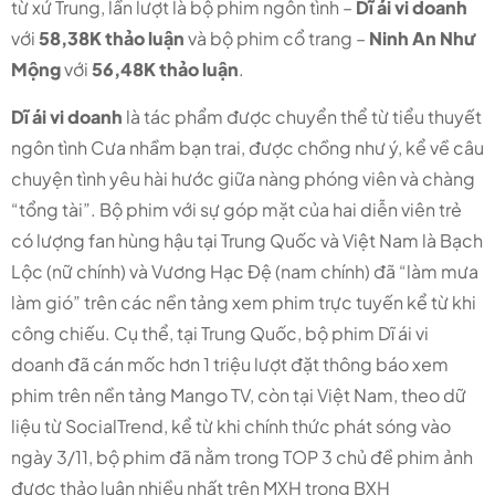
từ xứ Trung, lần lượt là bộ phim ngôn tình –
Dĩ ái vi doanh
với
58,38K thảo luận
và bộ phim cổ trang –
Ninh An Như
Mộng
với
56,48K thảo luận
.
Dĩ ái vi doanh
là tác phẩm được chuyển thể từ tiểu thuyết
ngôn tình Cưa nhầm bạn trai, được chồng như ý, kể về câu
chuyện tình yêu hài hước giữa nàng phóng viên và chàng
“tổng tài”. Bộ phim với sự góp mặt của hai diễn viên trẻ
có lượng fan hùng hậu tại Trung Quốc và Việt Nam là Bạch
Lộc (nữ chính) và Vương Hạc Đệ (nam chính) đã “làm mưa
làm gió” trên các nền tảng xem phim trực tuyến kể từ khi
công chiếu. Cụ thể, tại Trung Quốc, bộ phim Dĩ ái vi
doanh đã cán mốc hơn 1 triệu lượt đặt thông báo xem
phim trên nền tảng Mango TV, còn tại Việt Nam, theo dữ
liệu từ SocialTrend, kể từ khi chính thức phát sóng vào
ngày 3/11, bộ phim đã nằm trong TOP 3 chủ đề phim ảnh
được thảo luận nhiều nhất trên MXH trong BXH