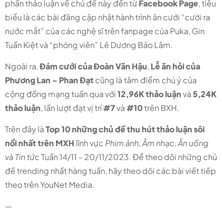
phần thảo luận về chủ đề này đến từ
Facebook Page
, tiêu
biểu là các bài đăng cập nhật hành trình ăn cưới “cười ra
nước mắt” của các nghệ sĩ trên fanpage của Puka, Gin
Tuấn Kiệt và “phóng viên” Lê Dương Bảo Lâm.
Ngoài ra,
Đám cưới của Đoàn Văn Hậu
,
Lễ ăn hỏi của
Phương Lan – Phan Đạt
cũng là tâm điểm chú ý của
cộng đồng mạng tuần qua với
12,96K thảo luận
và
5,24K
thảo luận
, lần lượt đạt vị trí
#7
và
#10
trên BXH.
Trên đây là
Top 10 những chủ đề thu hút thảo luận sôi
nổi nhất trên MXH
lĩnh vực
Phim ảnh, Âm nhạc, Ăn uống
và Tin tức
Tuần 14/11 – 20/11/2023. Để theo dõi những chủ
đề trending nhất hàng tuần, hãy theo dõi các bài viết tiếp
theo trên YouNet Media.
—