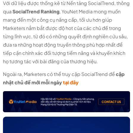
Với dữ liệu được thống kê từ Nền tảng SocialTrend, thông
qua
SocialTrend Ranking
, YouNet Media mong muốn
mang đến một công cụ nâng cấp, tối ưu hơn giúp
Marketers nắm bắt được độ hot của các chủ đề trong
từng lĩnh vực, từ đó có những quyết định nghiên cứu sâu,
đưa ra những hoạt động truyền thông phù hợp nhất để
tiếp cận chính xác đối tượng tiềm năng và khuyến khích
họ tương tác với bài đăng của thương hiệu.
Ngoài ra, Marketers có thể truy cập SocialTrend để
cập
nhật chủ đề mới mỗi ngày
tại đây