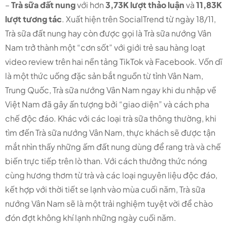
–
Trà sữa đất nung
với hơn
3,73K lượt thảo luận
và
11,83K
lượt tương tác
. Xuất hiện trên SocialTrend từ ngày 18/11,
Trà sữa đất nung hay còn được gọi là Trà sữa nướng Vân
Nam trở thành một “cơn sốt” với giới trẻ sau hàng loạt
video review trên hai nền tảng TikTok và Facebook. Vốn dĩ
là một thức uống đặc sản bắt nguồn từ tỉnh Vân Nam,
Trung Quốc, Trà sữa nướng Vân Nam ngay khi du nhập về
Việt Nam đã gây ấn tượng bởi “giao diện” và cách pha
chế độc đáo. Khác với các loại trà sữa thông thường, khi
tìm đến Trà sữa nướng Vân Nam, thực khách sẽ được tận
mắt nhìn thấy những ấm đất nung dùng để rang trà và chế
biến trực tiếp trên lò than. Với cách thưởng thức nóng
cùng hương thơm từ trà và các loại nguyên liệu độc đáo,
kết hợp với thời tiết se lạnh vào mùa cuối năm, Trà sữa
nướng Vân Nam sẽ là một trải nghiệm tuyệt vời để chào
đón đợt không khí lạnh những ngày cuối năm.