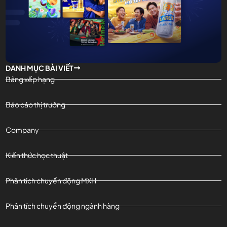
DANH MỤC BÀI VIẾT
Bảng xếp hạng
Báo cáo thị trường
Company
Kiến thức học thuật
Phân tích chuyển động MXH
Phân tích chuyển động ngành hàng