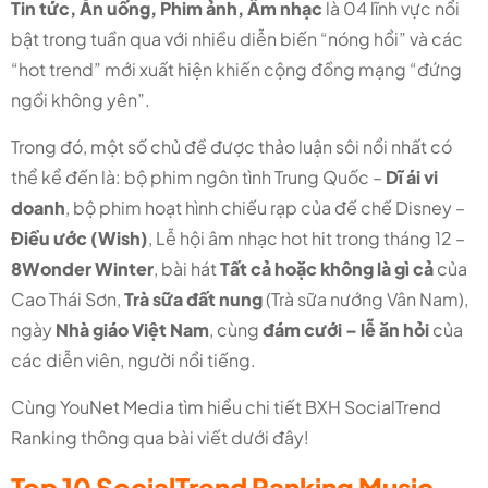
Tin tức, Ăn uống, Phim ảnh, Âm nhạc
là 04 lĩnh vực nổi
bật trong tuần qua với nhiều diễn biến “nóng hổi” và các
“hot trend” mới xuất hiện khiến cộng đồng mạng “đứng
ngồi không yên”.
Trong đó, một số chủ đề được thảo luận sôi nổi nhất có
thể kể đến là: bộ phim ngôn tình Trung Quốc –
Dĩ ái vi
doanh
, bộ phim hoạt hình chiếu rạp của đế chế Disney –
Điều ước (Wish)
, Lễ hội âm nhạc hot hit trong tháng 12 –
8Wonder Winter
, bài hát
Tất cả hoặc không là gì cả
của
Cao Thái Sơn,
Trà sữa đất nung
(Trà sữa nướng Vân Nam),
ngày
Nhà giáo Việt Nam
, cùng
đám cưới – lễ ăn hỏi
của
các diễn viên, người nổi tiếng.
Cùng YouNet Media tìm hiểu chi tiết BXH SocialTrend
Ranking thông qua bài viết dưới đây!
Top 10 SocialTrend Ranking Music –