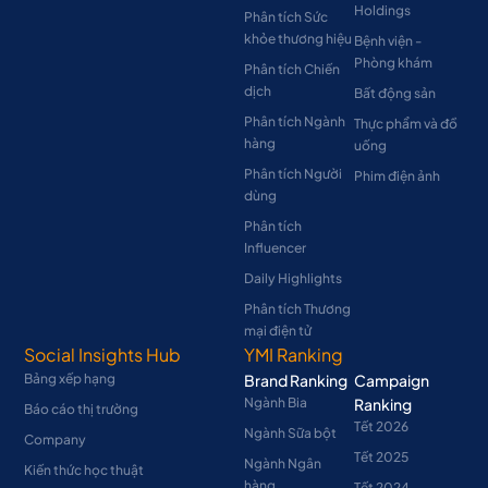
Holdings
Phân tích Sức
khỏe thương hiệu
Bệnh viện -
Phòng khám
Phân tích Chiến
dịch
Bất động sản
Phân tích Ngành
Thực phẩm và đồ
hàng
uống
Phân tích Người
Phim điện ảnh
dùng
Phân tích
Influencer
Daily Highlights
Phân tích Thương
mại điện tử
Social Insights Hub
YMI Ranking
Bảng xếp hạng
Brand Ranking
Campaign
Ngành Bia
Ranking
Báo cáo thị trường
Tết 2026
Ngành Sữa bột
Company
Tết 2025
Ngành Ngân
Kiến thức học thuật
hàng
Tết 2024