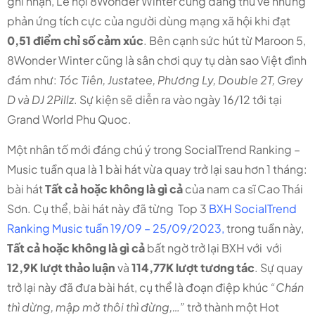
ghi nhận, Lễ hội 8Wonder Winter cũng đang thu về những
phản ứng tích cực của người dùng mạng xã hội khi đạt
0,51 điểm chỉ số cảm xúc
. Bên cạnh sức hút từ Maroon 5,
8Wonder Winter cũng là sân chơi quy tụ dàn sao Việt đình
đám như:
Tóc Tiên, Justatee, Phương Ly, Double 2T, Grey
D và DJ 2Pillz
. Sự kiện sẽ diễn ra vào ngày 16/12 tới tại
Grand World Phu Quoc.
Một nhân tố mới đáng chú ý trong SocialTrend Ranking –
Music tuần qua là 1 bài hát vừa quay trở lại sau hơn 1 tháng:
bài hát
Tất cả hoặc không là gì cả
của nam ca sĩ Cao Thái
Sơn. Cụ thể, bài hát này đã từng Top 3
BXH SocialTrend
Ranking Music tuần 19/09 – 25/09/2023
,
trong tuần này,
Tất cả hoặc không là gì cả
bất ngờ trở lại BXH với với
12,9K lượt thảo luận
và
114,77K lượt tương tác
. Sự quay
trở lại này đã đưa bài hát, cụ thể là đoạn điệp khúc
“Chán
thì dừng, mập mờ thôi thì đừng,…”
trở thành một Hot