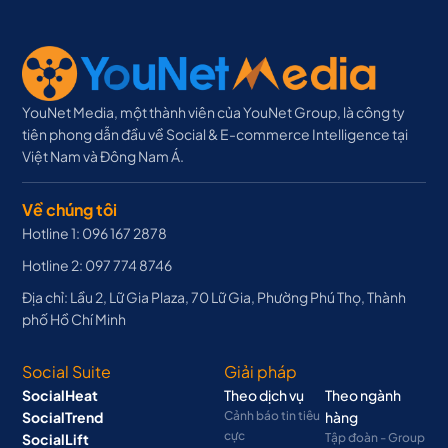
YouNet Media, một thành viên của YouNet Group, là công ty
tiên phong dẫn đầu về Social & E-commerce Intelligence tại
Việt Nam và Đông Nam Á.
Về chúng tôi
Hotline 1: 096 167 2878
Hotline 2: 097 774 8746
Địa chỉ: Lầu 2, Lữ Gia Plaza, 70 Lữ Gia, Phường Phú Thọ, Thành
phố Hồ Chí Minh
Social Suite
Giải pháp
SocialHeat
Theo dịch vụ
Theo ngành
SocialTrend
Cảnh báo tin tiêu
hàng
cực
SocialLift
Tập đoàn - Group