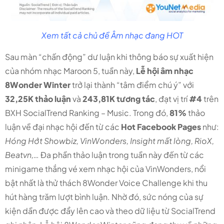
Xem tất cả chủ đề Âm nhạc đang HOT
Sau màn “chấn động” dư luận khi thông báo sự xuất hiện
của nhóm nhạc Maroon 5, tuần này,
Lễ hội âm nhạc
8Wonder Winter
trở lại thành “tâm điểm chú ý” với
32,25K thảo luận
và
243,81K tương tác
, đạt vị trí
#4
trên
BXH SocialTrend Ranking – Music. Trong đó,
81%
thảo
luận về đại nhạc hội đến từ các
Hot Facebook Pages
như:
Hóng Hớt Showbiz, VinWonders, Insight mất lòng, RioX,
Beatvn,…
Đa phần thảo luận trong tuần này đến từ các
minigame thắng vé xem nhạc hội của VinWonders, nổi
bật nhất là thử thách 8Wonder Voice Challenge khi thu
hút hàng trăm lượt bình luận. Nhờ đó, sức nóng của sự
kiện dần được đẩy lên cao và theo dữ liệu từ SocialTrend