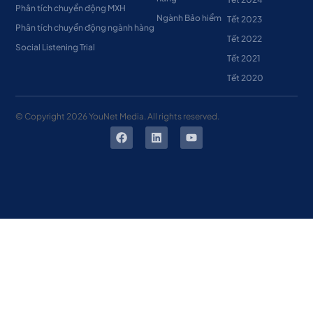
Phân tích chuyển động MXH
Ngành Bảo hiểm
Tết 2023
Phân tích chuyển động ngành hàng
Tết 2022
Social Listening Trial
Tết 2021
Tết 2020
© Copyright
2026
YouNet Media. All rights reserved.