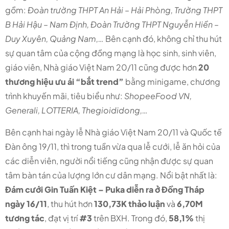
gồm:
Đoàn trường THPT An Hải – Hải Phòng, Trường THPT
B Hải Hậu – Nam Định, Đoàn Trường THPT Nguyễn Hiền –
Duy Xuyên, Quảng Nam,…
Bên cạnh đó, không chỉ thu hút
sự quan tâm của cộng đồng mạng là học sinh, sinh viên,
giáo viên, Nhà giáo Việt Nam 20/11 cũng được hơn
20
thương hiệu ưu ái “bắt trend”
bằng minigame, chương
trình khuyến mãi, tiêu biểu như:
ShopeeFood VN,
Generali, LOTTERIA, Thegioididong,…
Bên cạnh hai ngày lễ Nhà giáo Việt Nam 20/11 và Quốc tế
Đàn ông 19/11, thì trong tuần vừa qua lễ cưới, lễ ăn hỏi của
các diễn viên, người nổi tiếng cũng nhận được sự quan
tâm bàn tán của lượng lớn cư dân mạng. Nổi bật nhất là:
Đám cưới Gin Tuấn Kiệt – Puka diễn ra ở Đồng Tháp
ngày 16/11
, thu hút hơn
130,73K thảo luận
và
6,70M
tương tác
, đạt vị trí
#3
trên BXH. Trong đó,
58,1%
thị