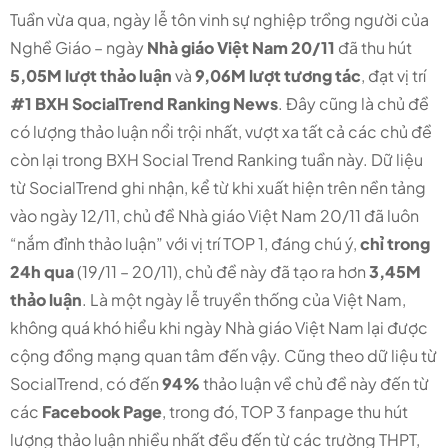
Tuần vừa qua, ngày lễ tôn vinh sự nghiệp trồng người của
Nghề Giáo – ngày
Nhà giáo Việt Nam 20/11
đã thu hút
5,05M lượt thảo luận
và
9,06M lượt tương tác
, đạt vị trí
#1 BXH SocialTrend Ranking News
. Đây cũng là chủ đề
có lượng thảo luận nổi trội nhất, vượt xa tất cả các chủ đề
còn lại trong BXH Social Trend Ranking tuần này. Dữ liệu
từ SocialTrend ghi nhận, kể từ khi xuất hiện trên nền tảng
vào ngày 12/11, chủ đề Nhà giáo Việt Nam 20/11 đã luôn
“nắm đỉnh thảo luận” với vị trí TOP 1, đáng chú ý,
chỉ trong
24h qua
(19/11 – 20/11), chủ đề này đã tạo ra hơn
3,45M
thảo luận
. Là một ngày lễ truyền thống của Việt Nam,
không quá khó hiểu khi ngày Nhà giáo Việt Nam lại được
cộng đồng mạng quan tâm đến vậy. Cũng theo dữ liệu từ
SocialTrend, có đến
94%
thảo luận về chủ đề này đến từ
các
Facebook Page
, trong đó, TOP 3 fanpage thu hút
lượng thảo luận nhiều nhất đều đến từ các trường THPT,