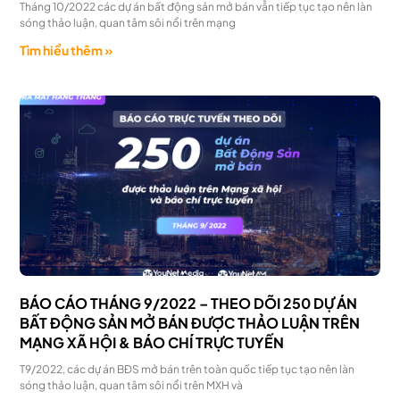
Tháng 10/2022 các dự án bất động sản mở bán vẫn tiếp tục tạo nên làn
sóng thảo luận, quan tâm sôi nổi trên mạng
Tìm hiểu thêm »
BÁO CÁO THÁNG 9/2022 – THEO DÕI 250 DỰ ÁN
BẤT ĐỘNG SẢN MỞ BÁN ĐƯỢC THẢO LUẬN TRÊN
MẠNG XÃ HỘI & BÁO CHÍ TRỰC TUYẾN
T9/2022, các dự án BĐS mở bán trên toàn quốc tiếp tục tạo nên làn
sóng thảo luận, quan tâm sôi nổi trên MXH và