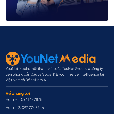
YouNet Media, một thành viên của YouNet Group, là công ty
tiên phong dẫn đầu về Social & E-commerce Intelligence tại
Việt Nam và Đông Nam Á.
Về chúng tôi
Hotline 1: 096 167 2878
Hotline 2: 097 774 8746