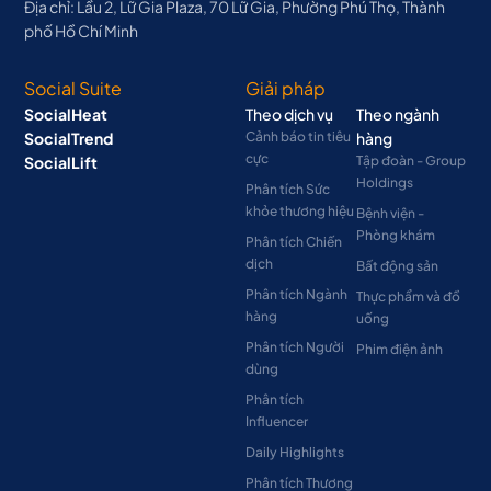
Địa chỉ: Lầu 2, Lữ Gia Plaza, 70 Lữ Gia, Phường Phú Thọ, Thành
phố Hồ Chí Minh
Social Suite
Giải pháp
SocialHeat
Theo dịch vụ
Theo ngành
SocialTrend
Cảnh báo tin tiêu
hàng
cực
SocialLift
Tập đoàn - Group
Holdings
Phân tích Sức
khỏe thương hiệu
Bệnh viện -
Phòng khám
Phân tích Chiến
dịch
Bất động sản
Phân tích Ngành
Thực phẩm và đồ
hàng
uống
Phân tích Người
Phim điện ảnh
dùng
Phân tích
Influencer
Daily Highlights
Phân tích Thương