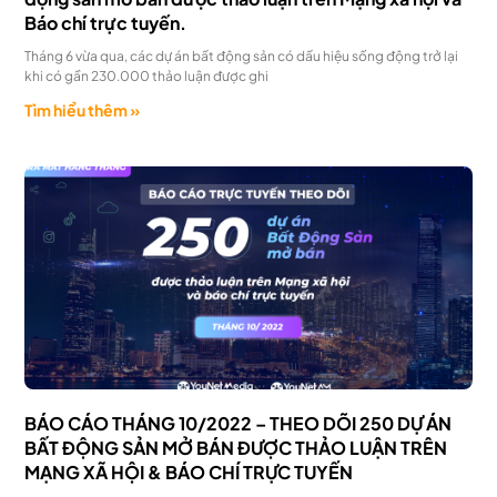
Báo chí trực tuyến.
Tháng 6 vừa qua, các dự án bất động sản có dấu hiệu sống động trở lại
khi có gần 230.000 thảo luận được ghi
Tìm hiểu thêm »
BÁO CÁO THÁNG 10/2022 – THEO DÕI 250 DỰ ÁN
BẤT ĐỘNG SẢN MỞ BÁN ĐƯỢC THẢO LUẬN TRÊN
MẠNG XÃ HỘI & BÁO CHÍ TRỰC TUYẾN