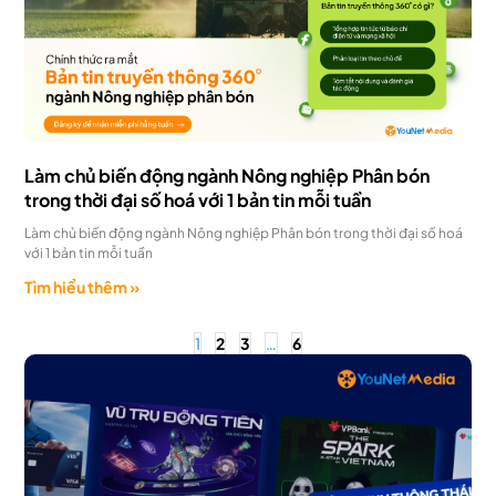
Làm chủ biến động ngành Nông nghiệp Phân bón
trong thời đại số hoá với 1 bản tin mỗi tuần
Làm chủ biến động ngành Nông nghiệp Phân bón trong thời đại số hoá
với 1 bản tin mỗi tuần
Tìm hiểu thêm »
1
2
3
…
6