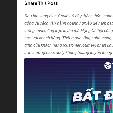
Share This Post
Sau làn sóng dịch Covid-19 đầy thách thức, ngà
động và cách vận hành doanh nghiệp để nắm bắt c
thông, marketing trực tuyến mà Mạng Xã hội cũn
hơn với khách hàng. Thông qua lắng nghe mạng xã
trình của khách hàng (customer journey) phân kh
ảnh thương hiệu, xử lý khủng hoảng truyền thông