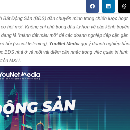
nh Bất Động Sản (BĐS) dần chuyển mình trong chiến lược hoạt
ơ hội mới. Không chỉ chú trọng đầu tư hơn về các kênh truyền
g đang là “mảnh đất màu mỡ” để các doanh nghiệp tiếp cận gần
 hội (social listening),
YouNet Media
gợi ý doanh nghiệp hàn
úc BĐS nhà ở và một vài điểm cân nhắc trong việc
quản trị hình
 trên MXH.