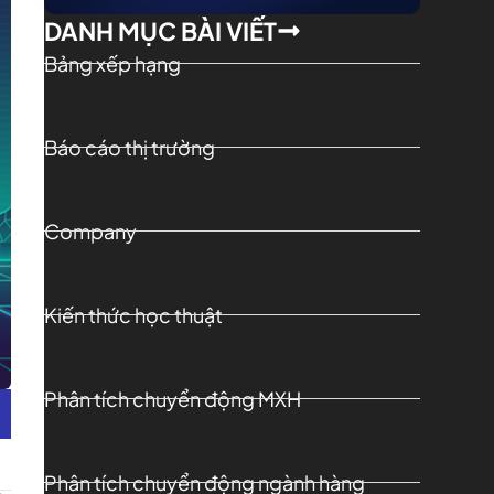
DANH MỤC BÀI VIẾT
Bảng xếp hạng
Báo cáo thị trường
Company
Kiến thức học thuật
Phân tích chuyển động MXH
Phân tích chuyển động ngành hàng