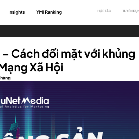
Insights
YMI Ranking
HỢP TÁC
TUYỂN DỤ
– Cách đối mặt với khủng
 Mạng Xã Hội
 hàng