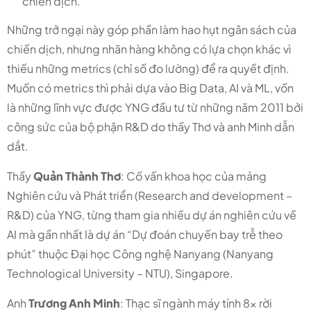
chiến dịch.
Những trở ngại này góp phần làm hao hụt ngân sách của
chiến dịch, nhưng nhãn hàng không có lựa chọn khác vì
thiếu những metrics (chỉ số đo lường) để ra quyết định.
Muốn có metrics thì phải dựa vào Big Data, AI và ML, vốn
là những lĩnh vực được YNG đầu tư từ những năm 2011 bởi
công sức của bộ phận R&D do thầy Thơ và anh Minh dẫn
dắt.
Thầy
Quản Thành Thơ
: Cố vấn khoa học của mảng
Nghiên cứu và Phát triển (Research and development –
R&D) của YNG, từng tham gia nhiều dự án nghiên cứu về
AI mà gần nhất là dự án “Dự đoán chuyến bay trễ theo
phút” thuộc Đại học Công nghệ Nanyang (Nanyang
Technological University – NTU), Singapore.
Anh
Trương Anh Minh
: Thạc sĩ ngành máy tính 8x rời