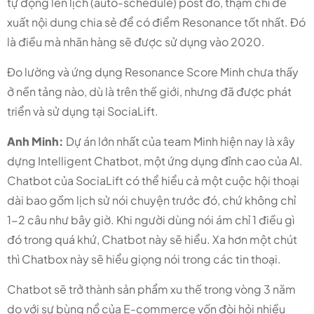
tự động lên lịch (auto-schedule) post đó, thậm chí đề
xuất nội dung chia sẻ để có điểm Resonance tốt nhất. Đó
là điều mà nhãn hàng sẽ được sử dụng vào 2020.
Đo lường và ứng dụng Resonance Score Minh chưa thấy
ở nền tảng nào, dù là trên thế giới, nhưng đã được phát
triển và sử dụng tại SociaLift.
Anh Minh:
Dự án lớn nhất của team Minh hiện nay là xây
dựng Intelligent Chatbot, một ứng dụng đỉnh cao của AI.
Chatbot của SociaLift có thể hiểu cả một cuộc hội thoại
dài bao gồm lịch sử nói chuyện trước đó, chứ không chỉ
1-2 câu như bây giờ. Khi người dùng nói ám chỉ 1 điều gì
đó trong quá khứ, Chatbot này sẽ hiểu. Xa hơn một chút
thì Chatbox này sẽ hiểu giọng nói trong các tin thoại.
Chatbot sẽ trở thành sản phẩm xu thế trong vòng 3 năm
do với sự bùng nổ của E-commerce vốn đòi hỏi nhiều