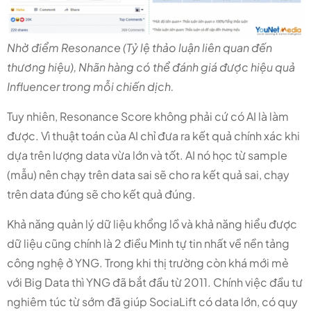
Nhờ điểm Resonance (Tỷ lệ thảo luận liên quan đến
thương hiệu), Nhãn hàng có thể đánh giá được hiệu quả
Influencer trong mỗi chiến dịch.
Tuy nhiên, Resonance Score không phải cứ có AI là làm
được. Vì thuật toán của AI chỉ đưa ra kết quả chính xác khi
dựa trên lượng data vừa lớn và tốt. AI nó học từ sample
(mẫu) nên chạy trên data sai sẽ cho ra kết quả sai, chạy
trên data đúng sẽ cho kết quả đúng.
Khả năng quản lý dữ liệu khổng lồ và khả năng hiểu được
dữ liệu cũng chính là 2 điều Minh tự tin nhất về nền tảng
công nghệ ở YNG. Trong khi thị trường còn khá mới mẻ
với Big Data thì YNG đã bắt đầu từ 2011. Chính việc đầu tư
nghiêm túc từ sớm đã giúp SociaLift có data lớn, có quy