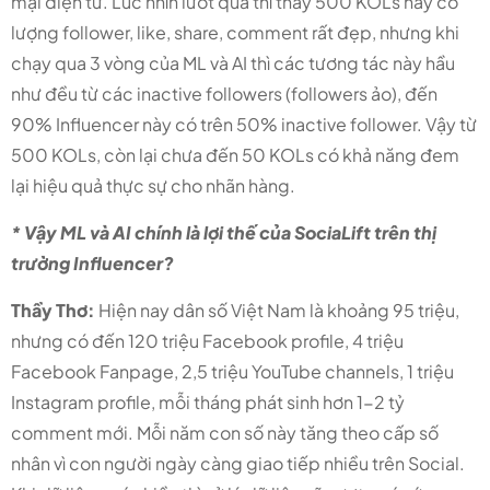
mại điện tử. Lúc nhìn lướt qua thì thấy 500 KOLs này có
lượng follower, like, share, comment rất đẹp, nhưng khi
chạy qua 3 vòng của ML và AI thì các tương tác này hầu
như đều từ các inactive followers (followers ảo), đến
90% Influencer này có trên 50% inactive follower. Vậy từ
500 KOLs, còn lại chưa đến 50 KOLs có khả năng đem
lại hiệu quả thực sự cho nhãn hàng.
* Vậy ML và AI chính là lợi thế của SociaLift trên thị
trường Influencer?
Thầy Thơ:
Hiện nay dân số Việt Nam là khoảng 95 triệu,
nhưng có đến 120 triệu Facebook profile, 4 triệu
Facebook Fanpage, 2,5 triệu YouTube channels, 1 triệu
Instagram profile, mỗi tháng phát sinh hơn 1-2 tỷ
comment mới. Mỗi năm con số này tăng theo cấp số
nhân vì con người ngày càng giao tiếp nhiều trên Social.