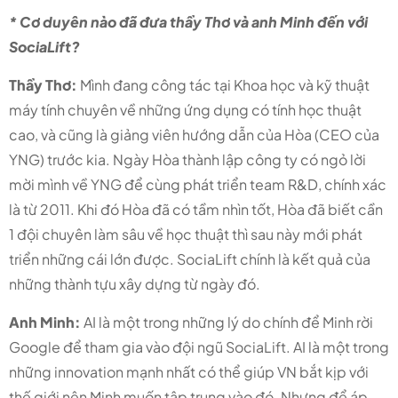
* Cơ duyên nào đã đưa thầy Thơ và anh Minh đến với
SociaLift?
Thầy Thơ:
Mình đang công tác tại Khoa học và kỹ thuật
máy tính chuyên về những ứng dụng có tính học thuật
cao, và cũng là giảng viên hướng dẫn của Hòa (CEO của
YNG) trước kia. Ngày Hòa thành lập công ty có ngỏ lời
mời mình về YNG để cùng phát triển team R&D, chính xác
là từ 2011. Khi đó Hòa đã có tầm nhìn tốt, Hòa đã biết cần
1 đội chuyên làm sâu về học thuật thì sau này mới phát
triển những cái lớn được. SociaLift chính là kết quả của
những thành tựu xây dựng từ ngày đó.
Anh Minh:
AI là một trong những lý do chính để Minh rời
Google để tham gia vào đội ngũ SociaLift. AI là một trong
những innovation mạnh nhất có thể giúp VN bắt kịp với
thế giới nên Minh muốn tập trung vào đó. Nhưng để áp