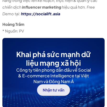
hàng trong việc lên kế hoạch, thực hiện & quản lý các
chiến dịch
influencer marketing
hiệu quả hơn. Free
Demo tại:
https://socialift.asia
Hoàng Trâm
* Nguồn: PV
Khai phá sức mạnh dữ
liệu mạng xã hội
Công ty tiên phong dẫn đầu về Social
& E-commerce Intelligence tại Việt
Nam và Đông Nam Á
Nhận tư vấn