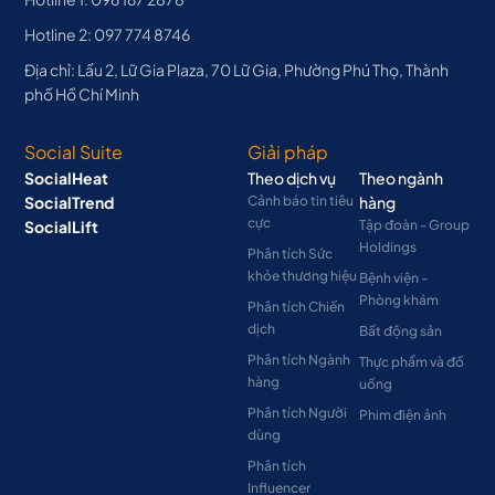
Hotline 2: 097 774 8746
Địa chỉ: Lầu 2, Lữ Gia Plaza, 70 Lữ Gia, Phường Phú Thọ, Thành
phố Hồ Chí Minh
Social Suite
Giải pháp
SocialHeat
Theo dịch vụ
Theo ngành
SocialTrend
Cảnh báo tin tiêu
hàng
cực
SocialLift
Tập đoàn - Group
Holdings
Phân tích Sức
khỏe thương hiệu
Bệnh viện -
Phòng khám
Phân tích Chiến
dịch
Bất động sản
Phân tích Ngành
Thực phẩm và đồ
hàng
uống
Phân tích Người
Phim điện ảnh
dùng
Phân tích
Influencer