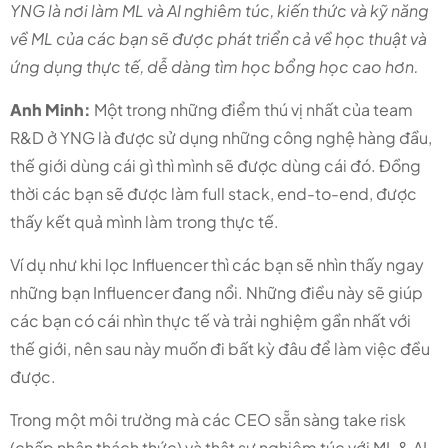
YNG là nơi làm ML và AI nghiêm túc, kiến thức và kỹ năng
về ML của các bạn sẽ được phát triển cả về học thuật và
ứng dụng thực tế, dễ dàng tìm học bổng học cao hơn.
Anh Minh:
Một trong những điểm thú vị nhất của team
R&D ở YNG là được sử dụng những công nghệ hàng đầu,
thế giới dùng cái gì thì mình sẽ được dùng cái đó. Đồng
thời các bạn sẽ được làm full stack, end-to-end, được
thấy kết quả mình làm trong thực tế.
Ví dụ như khi lọc Influencer thì các bạn sẽ nhìn thấy ngay
những bạn Influencer đang nổi. Những điều này sẽ giúp
các bạn có cái nhìn thực tế và trải nghiệm gần nhất với
thế giới, nên sau này muốn đi bất kỳ đâu để làm việc đều
được.
Trong một môi trường mà các CEO sẵn sàng take risk
(chấp nhận thách thức) và thật sự nghiêm túc với ML & AI