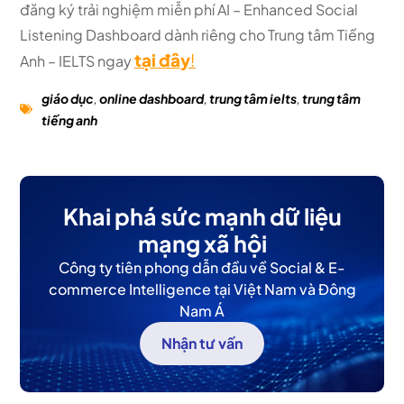
đăng ký trải nghiệm miễn phí AI – Enhanced Social
Listening Dashboard dành riêng cho Trung tâm Tiếng
tại đây
!
Anh – IELTS ngay
giáo dục
,
online dashboard
,
trung tâm ielts
,
trung tâm
tiếng anh
Khai phá sức mạnh dữ liệu
mạng xã hội
Công ty tiên phong dẫn đầu về Social & E-
commerce Intelligence tại Việt Nam và Đông
Nam Á
Nhận tư vấn