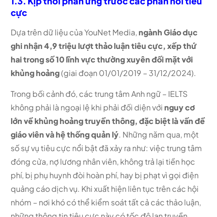
1.3. Kịp thời phản ứng trước các phản hồi tiêu
cực
Dựa trên dữ liệu của YouNet Media,
ngành Giáo dục
ghi nhận 4,9 triệu lượt thảo luận tiêu cực, xếp thứ
hai trong số 10 lĩnh vực thường xuyên đối mặt với
khủng hoảng
(giai đoạn 01/01/2019 – 31/12/2024).
Trong bối cảnh đó, các trung tâm Anh ngữ – IELTS
không phải là ngoại lệ khi phải đối diện với
nguy cơ
lớn về khủng hoảng truyền thông, đặc biệt là vấn đề
giáo viên và hệ thống quản lý
. Những năm qua, một
số sự vụ tiêu cực nổi bật đã xảy ra như: việc trung tâm
đóng cửa, nợ lương nhân viên, không trả lại tiền học
phí, bị phụ huynh đòi hoàn phí, hay bị phạt vì gọi điện
quảng cáo dịch vụ. Khi xuất hiện liên tục trên các hội
nhóm – nơi khó có thể kiểm soát tất cả các thảo luận,
những thông tin tiêu cực này có tốc độ lan truyền