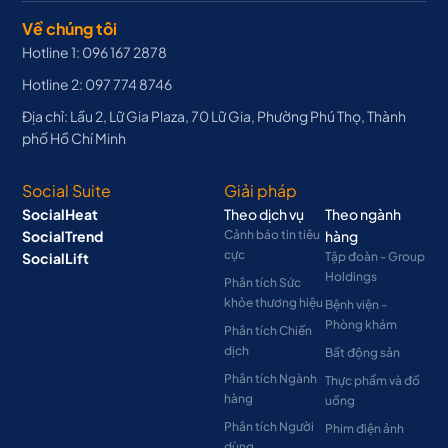
Về chúng tôi
Hotline 1: 096 167 2878
Hotline 2: 097 774 8746
Địa chỉ: Lầu 2, Lữ Gia Plaza, 70 Lữ Gia, Phường Phú Thọ, Thành
phố Hồ Chí Minh
Social Suite
Giải pháp
SocialHeat
Theo dịch vụ
Theo ngành
SocialTrend
Cảnh báo tin tiêu
hàng
cực
SocialLift
Tập đoàn - Group
Holdings
Phân tích Sức
khỏe thương hiệu
Bệnh viện -
Phòng khám
Phân tích Chiến
dịch
Bất động sản
Phân tích Ngành
Thực phẩm và đồ
hàng
uống
Phân tích Người
Phim điện ảnh
dùng