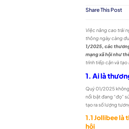
Share This Post
Việc nâng cao trải 
thông ngày càng đượ
1/2025, các thương
mạng xã hội như th
trình tiếp cận và tạo
1.
Ai là thươ
Quý 01/2025 không c
nổi bật đang “đọ” sứ
tạo ra số lượng tươn
1.1
Jollibee là
hội