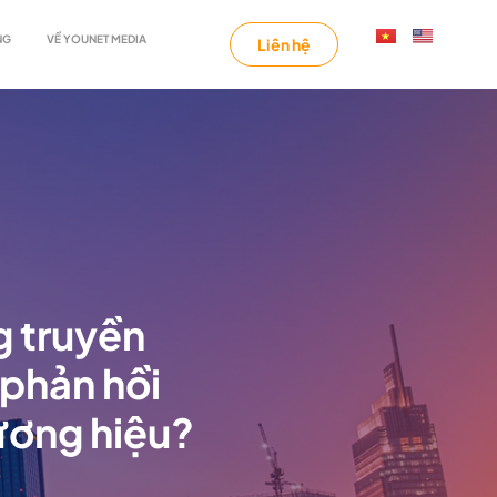
NG
VỀ YOUNET MEDIA
Liên hệ
g truyền
phản hồi
hương hiệu?