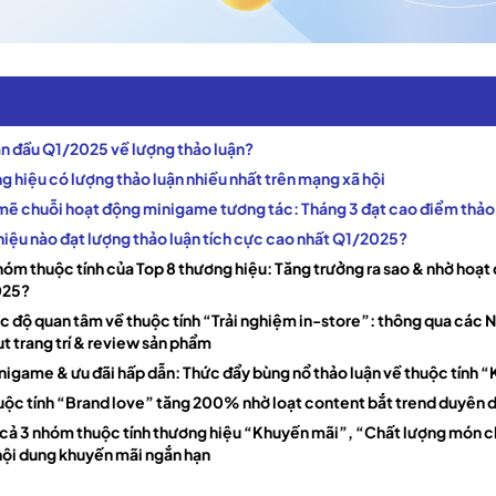
dẫn đầu Q1/2025 về lượng thảo luận?
ơng hiệu có lượng thảo luận nhiều nhất trên mạng xã hội
mẽ chuỗi hoạt động minigame tương tác: Tháng 3 đạt cao điểm thảo
hiệu nào đạt lượng thảo luận tích cực cao nhất Q1/2025?
hóm thuộc tính của Top 8 thương hiệu: Tăng trưởng ra sao & nhờ hoạt
025?
c độ quan tâm về thuộc tính “Trải nghiệm in-store”: thông qua các N
ut trang trí & review sản phẩm
nigame & ưu đãi hấp dẫn: Thức đẩy bùng nổ thảo luận về thuộc tính 
huộc tính “Brand love” tăng 200% nhờ loạt content bắt trend duyên 
 cả 3 nhóm thuộc tính thương hiệu “Khuyến mãi”, “Chất lượng món c
nội dung khuyến mãi ngắn hạn