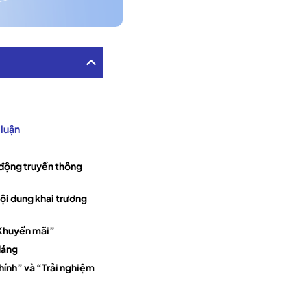
 luận
 động truyền thông
ội dung khai trương
“Khuyến mãi”
dáng
hính” và “Trải nghiệm