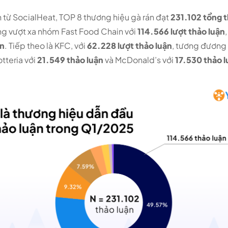
n từ SocialHeat, TOP 8 thương hiệu gà rán đạt
231.102 tổng 
ang vượt xa nhóm
Fast Food Chain
với
114.566 lượt thảo luận
ận
. Tiếp theo là KFC, với
62.228 lượt thảo luận
, tương đương
Lotteria với
21.549 thảo luận
và McDonald’s với
17.530 thảo l