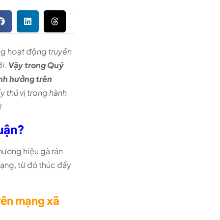
ng hoạt động truyền
i.
Vậy trong Quý
ảnh hưởng trên
thú vị trong hành
!
luận?
hương hiệu gà rán
dạng, từ đó thúc đẩy
trên mạng xã