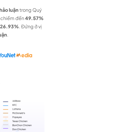
thảo luận
trong Quý
, chiếm đến
49.57%
26.93%
. Đứng ở vị
uận
.