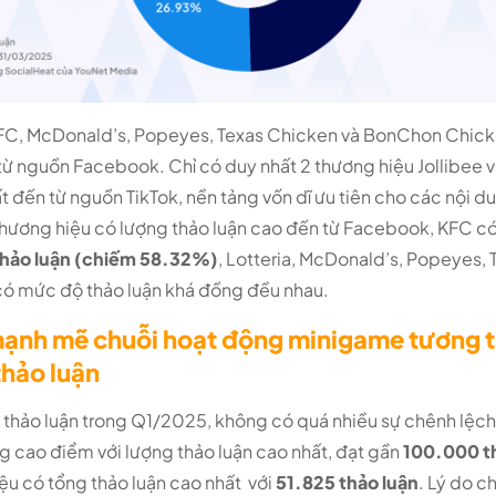
 KFC, McDonald’s, Popeyes, Texas Chicken và BonChon Chick
 từ nguồn Facebook. Chỉ có duy nhất 2 thương hiệu Jollibee 
ất đến từ nguồn TikTok,
nền tảng vốn dĩ ưu tiên cho các nội dun
thương hiệu có lượng thảo luận cao đến từ Facebook, KFC có
thảo luận (chiếm 58.32%)
, Lotteria, McDonald’s, Popeyes,
 mức độ thảo luận khá đồng đều nhau.
mạnh mẽ chuỗi hoạt động minigame tương t
thảo luận
 thảo luận trong Q1/2025, không có quá nhiều sự chênh lệch 
g cao điểm với lượng thảo luận cao nhất, đạt gần
100.000 th
iệu có tổng thảo luận cao nhất với
51.825 thảo luận
. Lý do c