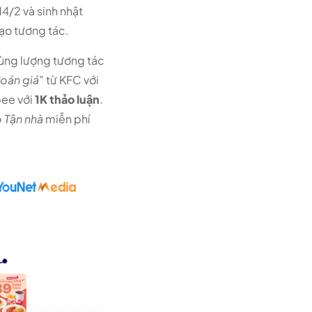
14/2 và sinh nhật
tạo tương tác.
ùng lượng tương tác
đoán giá”
từ KFC với
bee với
1K thảo luận
.
 Tận nhà
miễn phí