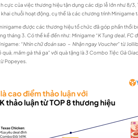
h cực của việc thương hiệu tận dụng các dịp lễ lớn như 8/3, 
 khai chuỗi hoạt động, cụ thể là các chương trình Minigame 
 minigame được các thương hiệu tổ chức đã góp phần thổi b
ong tháng 3. Có thể kể đến như:
Minigame “K Tung deal, FC 
inigame: “Nhìn chữ đoán sao – Nhận ngay Voucher”
từ Jolli
ó quà, măm gà thả ga”
với quà tặng là
3 Combo Tiệc Gà Giao
 từ Popeyes.