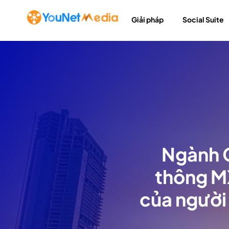
Giải pháp
Social Suite
Ngành G
thông M
của người 