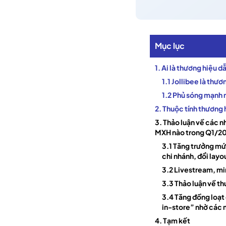
Mục lục
1. Ai là thương hiệu 
1.1 Jollibee là thư
1.2 Phủ sóng mạnh 
2. Thuộc tính thương 
3. Thảo luận về các n
MXH nào trong Q1/2
3.1 Tăng trưởng mứ
chi nhánh, đổi layo
3.2 Livestream, mi
3.3 Thảo luận về t
3.4 Tăng đồng loạt
in-store” nhờ các 
4. Tạm kết