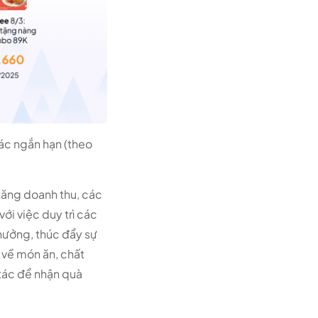
ác ngắn hạn (theo
 tăng doanh thu, các
ới việc duy trì các
hưởng, thúc đẩy sự
n về món ăn, chất
 tác để nhận quà