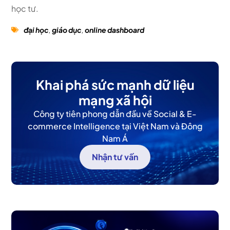
học tư.
đại học
,
giáo dục
,
online dashboard
Khai phá sức mạnh dữ liệu
mạng xã hội
Công ty tiên phong dẫn đầu về Social & E-
commerce Intelligence tại Việt Nam và Đông
Nam Á
Nhận tư vấn