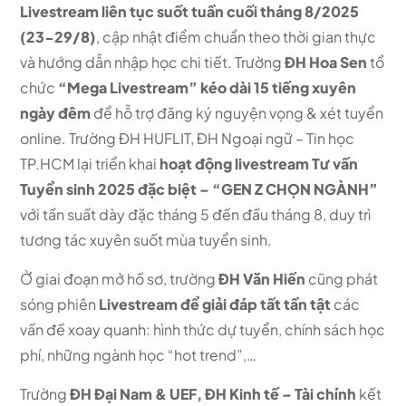
Livestream liên tục suốt tuần cuối tháng 8/2025
(23-29/8)
, cập nhật điểm chuẩn theo thời gian thực
và hướng dẫn nhập học chi tiết. Trường
ĐH Hoa Sen
tổ
chức
“Mega Livestream” kéo dài 15 tiếng xuyên
ngày đêm
để hỗ trợ đăng ký nguyện vọng & xét tuyển
online. Trường ĐH
HUFLIT, ĐH Ngoại ngữ – Tin học
TP.HCM
lại triển khai
hoạt động livestream Tư vấn
Tuyển sinh 2025 đặc biệt –
“GEN Z CHỌN NGÀNH”
với tần suất dày đặc
tháng 5 đến đầu tháng 8, duy trì
tương tác xuyên suốt mùa tuyển sinh.
Ở giai đoạn mở hồ sơ, trường
ĐH Văn Hiến
cũng phát
sóng phiên
Livestream để giải đáp tất tần tật
các
vấn đề xoay quanh: hình thức dự tuyển, chính sách học
phí, những ngành học “hot trend”,…
Trường
ĐH Đại Nam & UEF, ĐH Kinh tế – Tài chính
kết