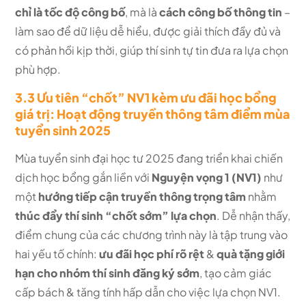
chỉ là tốc độ công bố
, mà là
cách công bố thông tin
–
làm sao để dữ liệu dễ hiểu, được giải thích đầy đủ và
có phản hồi kịp thời, giúp thí sinh tự tin đưa ra lựa chọn
phù hợp.
3.3 Ưu tiên “chốt” NV1 kèm ưu đãi học bổng
giá trị: Hoạt động truyền thông tâm điểm mùa
tuyển sinh 2025
Mùa tuyển sinh đại học tư 2025 đang triển khai chiến
dịch học bổng gắn liền với
Nguyện vọng 1 (NV1)
như
một
hướng tiếp cận truyền thông trọng tâm
nhằm
thúc đẩy thí sinh “chốt sớm” lựa chọn
. Dễ nhận thấy,
điểm chung của các chương trình này là tập trung vào
hai yếu tố chính:
ưu đãi học phí rõ rệt
&
quà tặng giới
hạn cho nhóm thí sinh đăng ký sớm
, tạo cảm giác
cấp bách & tăng tính hấp dẫn cho việc lựa chọn NV1.