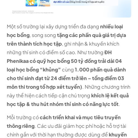
Một số trường lại xây dựng triển đa dạng
nhiều loại
học bổng
, song song
tặng các phần quà giá trị dựa
trên thành tích học tập
, ghi nhận & khuyến khích
những thí sinh có điểm số cao.
Như trường
ĐH
Phenikaa có quỹ học bổng 50 tỷ đồng trải dài 04
loại học bổng “khủng”
cùng
1.000 phần quà dành
cho thí sinh đạt từ 24 điểm trở lên
– tổng điểm 03
môn thi trong tổ hợp xét tuyển
)
. Những chương trình
này thể hiện cách tiếp cận chú trọng
khích lệ kết quả
học tập & thu hút nhóm thí sinh có năng lực tốt
.
Mỗi trường có
cách triển khai và mục tiêu truyền
thông riêng
. Các ưu đãi giảm học phí hoặc hỗ trợ tài
chính gắn với thời hạn thường được dùng để
khuyến