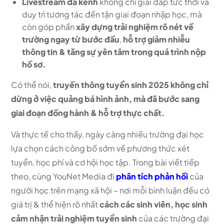
Livestream đa kênh
không chỉ giải đáp tức thời và
duy trì tương tác đến tận giai đoạn nhập học, mà
còn góp phần
xây dựng trải nghiệm rõ nét về
trường ngay từ bước đầu
,
hỗ trợ giảm nhiễu
thông tin & tăng sự yên tâm trong quá trình nộp
hồ sơ.
Có thể nói,
truyền thông tuyển sinh 2025 không chỉ
dừng ở việc quảng bá hình ảnh, mà đã bước sang
giai đoạn đồng hành & hỗ trợ thực chất.
Và thực tế cho thấy, ngày càng nhiều trường đại học
lựa chọn cách công bố sớm về phương thức xét
tuyển, học phí và cơ hội học tập. Trong bài viết tiếp
theo, cùng YouNet Media đi
phân tích phản hồi
của
người học trên mạng xã hội – nơi mỗi bình luận đều có
giá trị & thể hiện rõ nhất
cách các sinh viên, học sinh
cảm nhận trải nghiệm tuyển sinh
của các trường đại