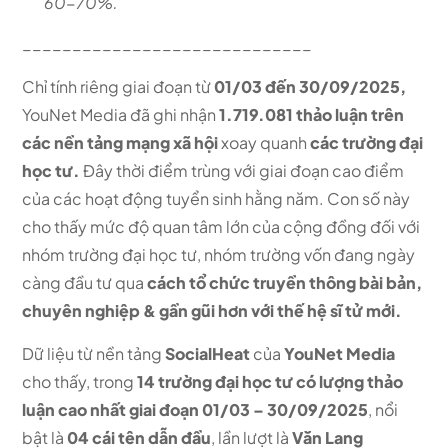
60-70%.
_____________________________
Chỉ tính riêng giai đoạn từ
01/03 đến 30/09/2025,
YouNet Media đã ghi nhận
1.719.081 thảo luận trên
các nền tảng mạng xã hội
xoay quanh
các trường đại
học tư.
Đây thời điểm trùng với giai đoạn cao điểm
của các hoạt động tuyển sinh hằng năm. Con số này
cho thấy mức độ quan tâm lớn của cộng đồng đối với
nhóm trường đại học tư, nhóm trường vốn đang ngày
càng đầu tư qua
cách tổ chức truyền thông bài bản,
chuyên nghiệp & gần gũi hơn với thế hệ sĩ tử mới.
Dữ liệu từ nền tảng
SocialHeat
của
YouNet Media
cho thấy, trong
14 trường đại học tư có lượng thảo
luận cao nhất giai đoạn 01/03 – 30/09/2025
, nổi
bật là
04 cái tên dẫn đầu
, lần lượt là
Văn Lang