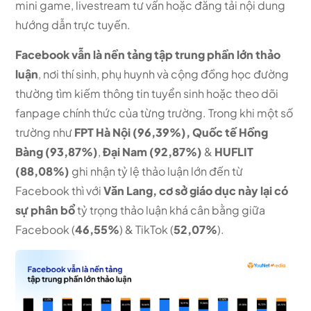
mini game, livestream tư vấn hoặc đăng tải nội dung
hướng dẫn trực tuyến.
Facebook vẫn là nền tảng tập trung phần lớn thảo
luận
, nơi thí sinh, phụ huynh và cộng đồng học đường
thường tìm kiếm thông tin tuyển sinh hoặc theo dõi
fanpage chính thức của từng trường. Trong khi một số
trường như
FPT Hà Nội (96,39%), Quốc tế Hồng
Bàng (93,87%)
,
Đại Nam (92,87%)
&
HUFLIT
(88,08%)
ghi nhận tỷ lệ thảo luận lớn đến từ
Facebook thì với
Văn Lang, cơ sở giáo dục này lại có
sự phân bổ
tỷ trọng thảo luận khá cân bằng giữa
Facebook (
46,55%
) & TikTok (
52,07%
).