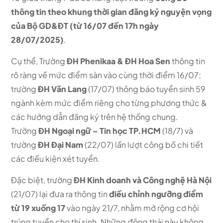
thông tin theo khung thời gian đăng ký nguyện vọng
của Bộ GD&ĐT (từ 16/07 đến 17h ngày
28/07/2025)
.
Cụ thể, Trường
ĐH Phenikaa & ĐH Hoa Sen
thông tin
rõ ràng về mức điểm sàn vào cùng thời điểm 16/07;
trường
ĐH Văn Lang
(17/07) thông báo tuyển sinh 59
ngành kèm mức điểm riêng cho từng phương thức &
các hướng dẫn đăng ký trên hệ thống chung.
Trường
ĐH Ngoại ngữ – Tin học TP.HCM
(18/7) và
trường
ĐH Đại Nam
(22/07) lần lượt công bố chi tiết
các điều kiện xét tuyển.
Đặc biệt, trường
ĐH Kinh doanh và Công nghệ Hà Nội
(21/07) lại đưa ra thông tin
điều chỉnh ngưỡng điểm
từ 19 xuống 17
vào ngày 21/7, nhằm mở rộng cơ hội
trúng tuyển cho thí sinh. Những động thái này không