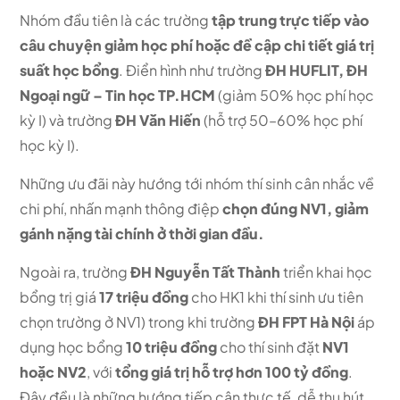
Nhóm đầu tiên là các trường
tập trung trực tiếp vào
câu chuyện giảm học phí hoặc đề cập chi tiết giá trị
suất học bổng
. Điển hình như trường
ĐH
HUFLIT, ĐH
Ngoại ngữ – Tin học TP.HCM
(giảm 50% học phí học
kỳ I) và trường
ĐH Văn Hiến
(hỗ trợ 50–60% học phí
học kỳ I).
Những ưu đãi này hướng tới nhóm thí sinh cân nhắc về
chi phí, nhấn mạnh thông điệp
chọn đúng NV1, giảm
gánh nặng tài chính ở thời gian đầu.
Ngoài ra, trường
ĐH Nguyễn Tất Thành
triển khai học
bổng trị giá
17 triệu đồng
cho
HK1 khi thí sinh
ưu tiên
chọn trường ở NV1) trong k
hi trường
ĐH FPT Hà Nội
áp
dụng học bổng
10 triệu đồng
cho thí sinh đặt
NV1
hoặc NV2
, với
tổng giá trị hỗ trợ hơn 100 tỷ đồng
.
Đây đều là những hướng tiếp cận thực tế, dễ thu hút