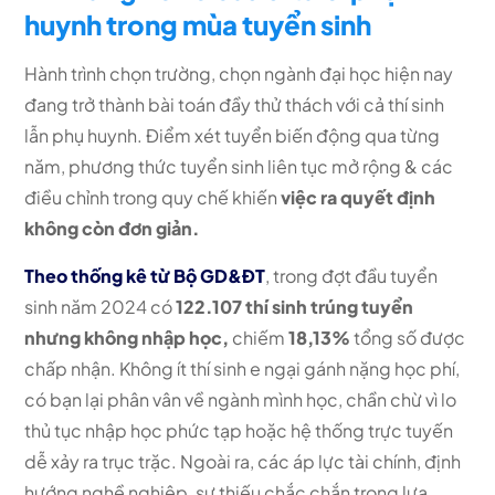
huynh trong mùa tuyển sinh
Hành trình chọn trường, chọn ngành đại học hiện nay
đang trở thành bài toán đầy thử thách với cả thí sinh
lẫn phụ huynh. Điểm xét tuyển biến động qua từng
năm, phương thức tuyển sinh liên tục mở rộng & các
điều chỉnh trong quy chế khiến
việc ra quyết định
không còn đơn giản.
Theo thống kê từ Bộ GD&ĐT
, trong đợt đầu tuyển
sinh năm 2024 có
122.107
thí sinh trúng tuyển
nhưng không nhập học,
chiếm
18,13%
tổng số được
chấp nhận. Không ít thí sinh e ngại gánh nặng học phí,
có bạn lại phân vân về ngành mình học, chần chừ vì lo
thủ tục nhập học phức tạp hoặc hệ thống trực tuyến
dễ xảy ra trục trặc. Ngoài ra, các áp lực tài chính, định
hướng nghề nghiệp, sự thiếu chắc chắn trong lựa