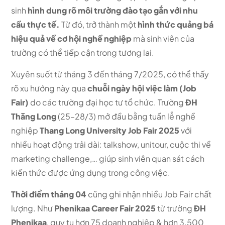
sinh
hình dung rõ môi trường đào tạo gắn với nhu
cầu thực tế.
Từ đó, trở thành một
hình thức quảng bá
hiệu quả về cơ hội nghề nghiệp
mà sinh viên của
trường có thể tiếp cận trong tương lai.
Xuyên suốt từ tháng 3 đến tháng 7/2025, có thể thấy
rõ xu hướng này qua
chuỗi ngày hội việc làm (Job
Fair)
do các trường đại học tư tổ chức. Trường
ĐH
Thăng Long
(25–28/3) mở đầu bằng tuần lễ nghề
nghiệp
Thang Long University Job Fair 2025
với
nhiều hoạt động trải dài: talkshow, unitour, cuộc thi về
marketing challenge,… giúp sinh viên quan sát cách
kiến thức được ứng dụng trong công việc.
Thời điểm tháng 04
cũng ghi nhận nhiều Job Fair chất
lượng. Như
Phenikaa Career Fair 2025
từ trường
ĐH
Phenikaa
, quy tụ hơn 75 doanh nghiệp & hơn 3.500