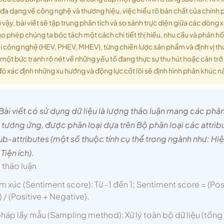
 đa dạng về công nghệ và thương hiệu, việc hiểu rõ bản chất của chính 
 vậy, bài viết sẽ tập trung phân tích và so sánh trực diện giữa các dòng 
o phép chúng ta bóc tách một cách chi tiết thị hiếu, nhu cầu và phản hồ
ại công nghệ (HEV, PHEV, MHEV), từng chiến lược sản phẩm và định vị t
một bức tranh rõ nét về những yếu tố đang thực sự thu hút hoặc cản tr
 đó xác định những xu hướng và động lực cốt lõi sẽ định hình phân khúc nà
Bài viết có sử dụng dữ liệu là lượng thảo luận mang các phản
 tương ứng, được phân loại dựa trên Bộ phân loại các attribu
sub-attributes (một số thuộc tính cụ thể trong ngành như: H
Tiện ích).
 thảo luận
m xúc (Sentiment score): Từ -1 đến 1; Sentiment score = (Pos
 / (Positive + Negative).
áp lấy mẫu (Sampling method): Xử lý toàn bộ dữ liệu (tổng 