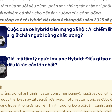
tâm của người tiêu dùng, phân tích những tác nhân chi phối
c trải nghiệm cá nhân cho đến ảnh hưởng của cộng đồng.
hị trường xe ô tô Hybrid Việt Nam 6 tháng đầu năm 2025 sẽ
Cuộc đua xe hybrid trên mạng xã hội: Ai chiếm lĩ
ai giữ chân người dùng chất lượng? ​
Giải mã tâm lý người mua xe Hybrid: Điều gì tạo n
đâu là rào cản lớn nhất?
ch
rõ rằng trong hành trình mua xe (consumer jouney), người tiêu dùng th
úc cụ thể. Điều này tất yếu dẫn đến việc một chiếc xe hybrid sẽ được đ
xăng truyền thống đang chiếm lĩnh thị trường. Đó là bối cảnh cạnh tran
tiêu của bài phân tích này là cung cấp một góc nhìn ở tầng sâu hơn. Khi 