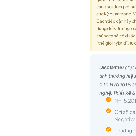
càng sôi động với sự
cực kỳ quan trọng. Vì
Cách tiếp cận này ch
dùng đối với từng lo
chúng ta sẽ có được 
"thế giới hybrid", từ
Disclaimer (*):
tính thương hiệu
ô tô Hybrid) & 
nghệ, Thiết kế & 
N= 15.201
Chỉ số cả
Negative)
Phương ph