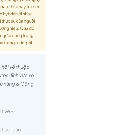
phân khúc này trở nên
xe hybrid với nhau.
i thực sự của người
hương hiệu. Qua đó,
ở người dùng trong
y trong tương lai.
 hồi về thuộc
tes (lĩnh vực xe
iệu năng & Công
itive –
thảo luận