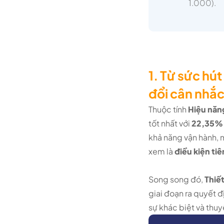
1.000).
1. Từ sức hú
đổi cân nhắ
Thuộc tính
Hiệu năn
tốt nhất với
22,35% 
khả năng vận hành, m
xem là
điều kiện ti
Song song đó,
Thiết
giai đoạn ra quyết đ
sự khác biệt và thu