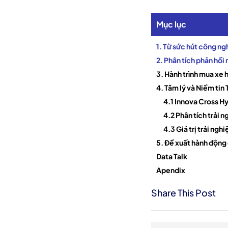
Mục lục
1. Từ sức hút công ng
2. Phân tích phản hồi
3. Hành trình mua xe h
4. Tâm lý và Niềm ti
4.1 Innova Cross Hy
4.2 Phân tích trải 
4.3 Giá trị trải ng
5. Đề xuất hành động
Data Talk
Apendix
Share This Post