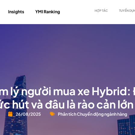
Insights
YMI Ranking
HỢP TÁC
TUYỂN DỤ
m lý người mua xe Hybrid: 
c hút và đâu là rào cản lớ
26/08/2025
Phân tích Chuyển động ngành hàng