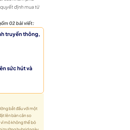
 quyết định mua từ
 gồm
02 bài viết
:
nh truyền thông,
ên sức hút và
ường bắt đầu với một
ặt lên bàn cân so
h vĩ mô không thể bỏ
thị trường hybrid ngày