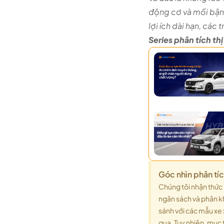
động cơ và mối bận 
lợi ích dài hạn, cá
Series phân tích t
Góc nhìn phân tí
Chúng tôi nhận thức 
ngân sách và phân kh
sánh với các mẫu xe 
qua. Tuy nhiên, mục 