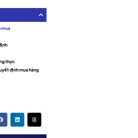
h mua
định
ùng thực
 quyết định mua hàng