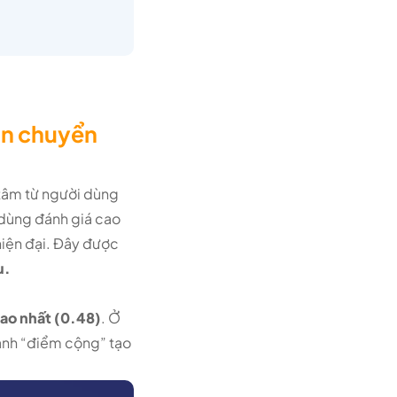
oán chuyển
 tâm từ người dùng
 dùng đánh giá cao
hiện đại. Đây được
u.
cao nhất (0.48)
. Ở
hành “điểm cộng” tạo