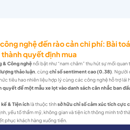
t công nghệ đến rào cản chi phí: Bài t
c thành quyết định mua
g & Công nghệ
nổi bật như “nam châm” thu hút sự mối quan
lượng thảo luận
, cùng
chỉ số sentiment cao (0.38)
. Người
ức tiêu hao nhiên liệu hợp lý cùng các công nghệ hỗ trợ lái 
ên quyết để một mẫu xe lọt vào danh sách cân nhắc ban đầ
 kế & Tiện ích
là thuộc tính
sở hữu chỉ số cảm xúc tích cực 
ịnh, yếu tố thẩm mỹ, không gian và tiện ích thông minh trở t
yết phục khách hàng xuống tiền.