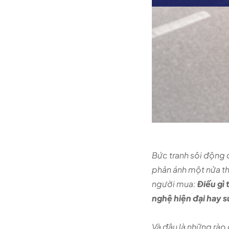
Bức tranh sôi động 
phản ánh một nửa thự
người mua:
Điều gì
nghệ hiện đại hay s
Và đâu là những rào 