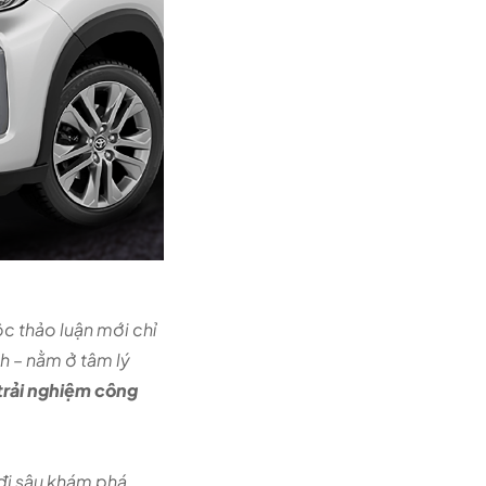
c thảo luận mới chỉ
nh – nằm ở tâm lý
 trải nghiệm công
 đi sâu khám phá