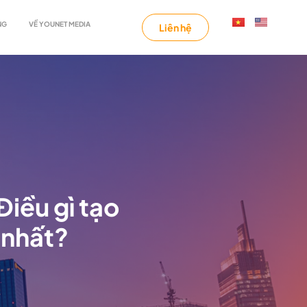
NG
VỀ YOUNET MEDIA
Liên hệ
Điều gì tạo
n nhất?