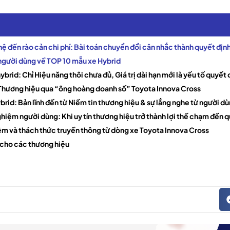
hệ đến rào cản chi phí: Bài toán chuyển đổi cân nhắc thành quyết địn
 người dùng về TOP 10 mẫu xe Hybrid
ybrid: Chỉ Hiệu năng thôi chưa đủ, Giá trị dài hạn mới là yếu tố quyết 
n Thương hiệu qua “ông hoàng doanh số” Toyota Innova Cross
brid: Bản lĩnh đến từ Niềm tin thương hiệu & sự lắng nghe từ người d
nghiệm người dùng: Khi uy tín thương hiệu trở thành lợi thế chạm đến
hiệm và thách thức truyền thông từ dòng xe Toyota Innova Cross
 cho các thương hiệu