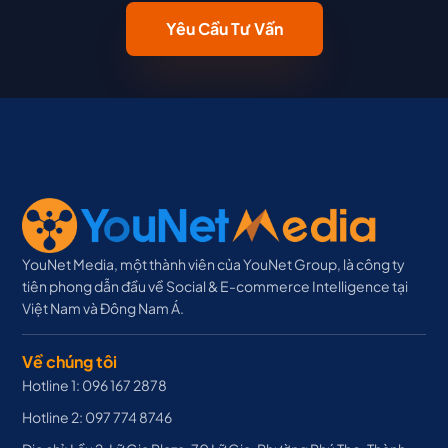
Yêu Cầu Tư Vấn
YouNet Media, một thành viên của YouNet Group, là công ty
tiên phong dẫn đầu về Social & E-commerce Intelligence tại
Việt Nam và Đông Nam Á.
Về chúng tôi
Hotline 1: 096 167 2878
Hotline 2: 097 774 8746