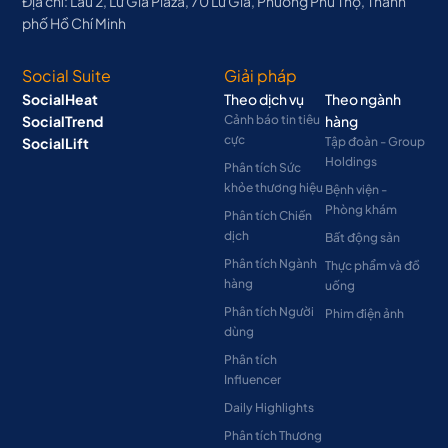
Địa chỉ: Lầu 2, Lữ Gia Plaza, 70 Lữ Gia, Phường Phú Thọ, Thành
phố Hồ Chí Minh
Social Suite
Giải pháp
SocialHeat
Theo dịch vụ
Theo ngành
SocialTrend
Cảnh báo tin tiêu
hàng
cực
SocialLift
Tập đoàn - Group
Holdings
Phân tích Sức
khỏe thương hiệu
Bệnh viện -
Phòng khám
Phân tích Chiến
dịch
Bất động sản
Phân tích Ngành
Thực phẩm và đồ
hàng
uống
Phân tích Người
Phim điện ảnh
dùng
Phân tích
Influencer
Daily Highlights
Phân tích Thương