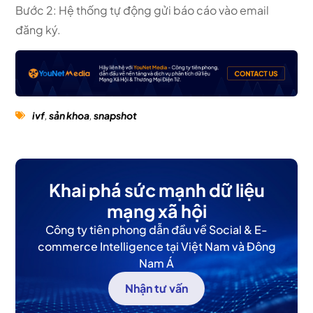
Bước 2: Hệ thống tự động gửi báo cáo vào email
đăng ký.
ivf
,
sản khoa
,
snapshot
Khai phá sức mạnh dữ liệu
mạng xã hội
Công ty tiên phong dẫn đầu về Social & E-
commerce Intelligence tại Việt Nam và Đông
Nam Á
Nhận tư vấn