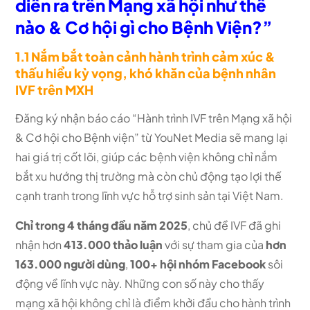
diễn ra trên Mạng xã hội như thế
nào & Cơ hội gì cho Bệnh Viện?”
1.1 Nắm bắt toàn cảnh hành trình cảm xúc &
thấu hiểu kỳ vọng, khó khăn của bệnh nhân
IVF trên MXH
Đăng ký nhận báo cáo “Hành trình IVF trên Mạng xã hội
& Cơ hội cho Bệnh viện” từ YouNet Media sẽ mang lại
hai giá trị cốt lõi, giúp các bệnh viện không chỉ nắm
bắt xu hướng thị trường mà còn chủ động tạo lợi thế
cạnh tranh trong lĩnh vực hỗ trợ sinh sản tại Việt Nam.
Chỉ trong 4 tháng đầu năm 2025
, chủ đề IVF đã ghi
nhận hơn
413.000 thảo luận
với sự tham gia của
hơn
163.000 người dùng
,
100+ hội nhóm Facebook
sôi
động về lĩnh vực này. Những con số này cho thấy
mạng xã hội không chỉ là điểm khởi đầu cho hành trình