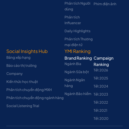
Phân tích Người
Phim điện ảnh
dùng
Phân tích
Influencer
Daily Highlights
Phân tích Thương
mại điện tử
Social Insights Hub
YMI Ranking
Bảng xếp hạng
Brand Ranking
Campaign
Ngành Bia
Ranking
Báo cáo thị trường
Tết 2026
Ngành Sữa bột
Company
Tết 2025
Ngành Ngân
Kiến thức học thuật
hàng
Tết 2024
Phân tích chuyển động MXH
Ngành Bảo hiểm
Tết 2023
Phân tích chuyển động ngành hàng
Tết 2022
Social Listening Trial
Tết 2021
Tết 2020