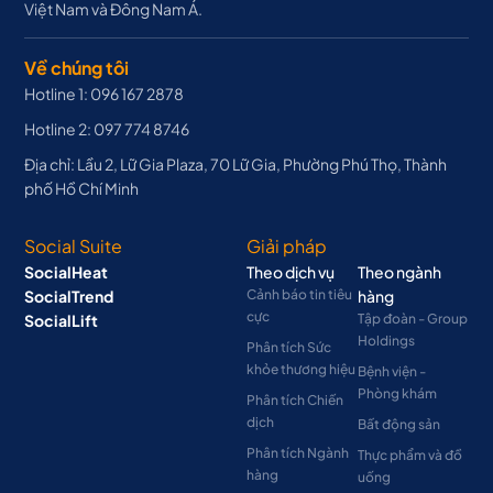
Việt Nam và Đông Nam Á.
Về chúng tôi
Hotline 1: 096 167 2878
Hotline 2: 097 774 8746
Địa chỉ: Lầu 2, Lữ Gia Plaza, 70 Lữ Gia, Phường Phú Thọ, Thành
phố Hồ Chí Minh
Social Suite
Giải pháp
SocialHeat
Theo dịch vụ
Theo ngành
SocialTrend
Cảnh báo tin tiêu
hàng
cực
SocialLift
Tập đoàn - Group
Holdings
Phân tích Sức
khỏe thương hiệu
Bệnh viện -
Phòng khám
Phân tích Chiến
dịch
Bất động sản
Phân tích Ngành
Thực phẩm và đồ
hàng
uống