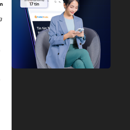
en
g
n
.
n