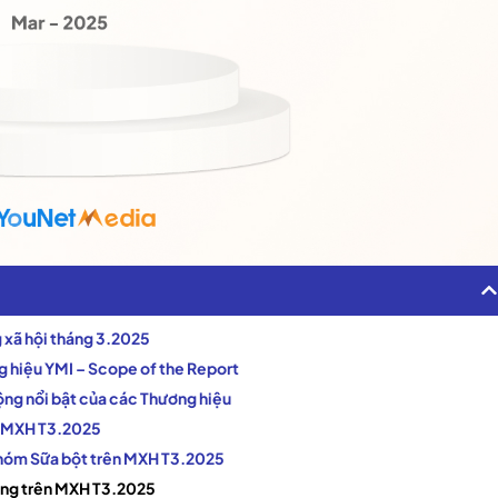
g xã hội tháng 3.2025
g hiệu YMI – Scope of the Report
ộng nổi bật của các Thương hiệu
ên MXH T3.2025
 nhóm Sữa bột trên MXH T3.2025
hàng trên MXH T3.2025