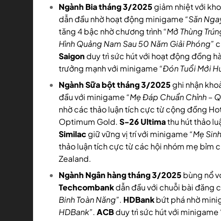
Ngành Bia tháng 3/2025
giảm nhiệt với kho
dẫn đầu nhờ hoạt động minigame
“Săn Nga
tăng 4 bậc nhờ chương trình
“Mở Thùng Trún
Hình Quảng Nam Sau 50 Năm Giải Phóng”
c
Saigon
duy trì sức hút với hoạt động đồng 
trưởng mạnh với minigame
“Đón Tuổi Mới 
Ngành Sữa bột tháng 3/2025
ghi nhận khoả
đầu với minigame
“Mẹ Đáp Chuẩn Chỉnh – Qu
nhờ các thảo luận tích cực từ cộng đồng Hot
Optimum Gold.
S-26 Ultima
thu hút thảo l
Similac
giữ vững vị trí với minigame
“Mẹ Sin
thảo luận tích cực từ các hội nhóm mẹ bỉm 
Zealand.
Ngành Ngân hàng tháng 3/2025
bùng nổ vớ
Techcombank
dẫn đầu với chuỗi bài đăng 
Binh Toàn Năng”
.
HDBank
bứt phá nhờ min
HDBank”
.
ACB
duy trì sức hút với minigam