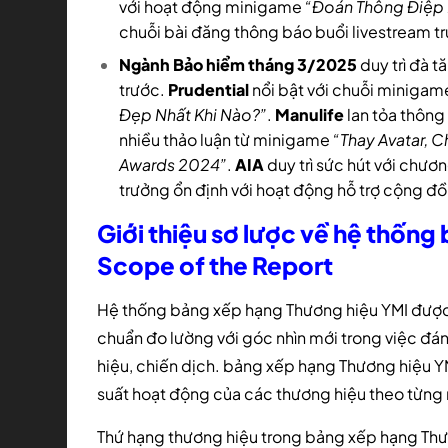
với hoạt động minigame
“Đoán Thông Điệp 
chuỗi bài đăng thông báo buổi livestream tr
Ngành Bảo hiểm tháng 3/2025
duy trì đà t
trước.
Prudential
nổi bật với chuỗi miniga
Đẹp Nhất Khi Nào?”
.
Manulife
lan tỏa thông
nhiều thảo luận từ minigame
“Thay Avatar, 
Awards 2024”
.
AIA
duy trì sức hút với chươn
trưởng ổn định với hoạt động hỗ trợ cộng đ
Giới thiệu sơ lược về hệ thốn
Scope of the Report
Hệ thống bảng xếp hạng Thương hiệu YMI được Y
chuẩn đo lường với góc nhìn mới trong việc đ
hiệu, chiến dịch. bảng xếp hạng Thương hiệu Y
suất hoạt động của các thương hiệu theo từng
Thứ hạng thương hiệu trong bảng xếp hạng Thươ