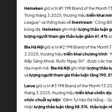
Heineken
giữ vị trí #1 YMI Brand of the Month 
Trong tháng 3.2025, thương hiệu
triển khai
mi
League”
và thông báo về
livestream
“Công Bố 
bóng đá.
Heineken
ghi nhận
lượng thảo luận 
lượng người tham gia thảo luận giảm 61.4%
so
Bia Hà Nội
giữ vị trí #2 YMI Brand of the Month
3.2025, thương hiệu
triển khai
chương trình
“
Nắp Sảng Khoái, Rước Ngay SH”
, được các tr
tỏa mạnh mẽ.
Bia Hà Nội
ghi nhận
lượng thảo 
và
lượng người tham gia thảo luận tăng 190.
Larue
giữ vị trí #3 YMI Brand of the Month T3.2
tháng 3.2025, thương hiệu
triển khai chiến dị
chức
chuỗi sự kiện
“Đêm Tự Hào Đà Nẵng – 
nhận
lượng thảo luận tăng 58.5%
,
thảo luận 