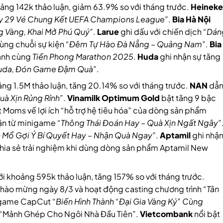
ảng 142k thảo luận, giảm 63.9% so với tháng trước.
Heinek
y 29 Vé Chung Kết UEFA Champions League”
.
Bia Hà Nội
g Vàng, Khai Mở Phú Quý”
.
Larue
ghi dấu với chiến dịch
“Dán
ùng chuỗi sự kiện
“Đêm Tự Hào Đà Nẵng – Quảng Nam”
.
Bia
hành cùng
Tiền Phong Marathon 2025
.
Huda
ghi nhận sự tăng
Huda, Đón Game Đậm Quà”
.
ng 1.5M thảo luận, tăng 20.14% so với tháng trước.
NAN
dẫ
à Xịn Rủng Rỉnh”
.
Vinamilk Optimum Gold
bật tăng 9 bậc
 Moms về lợi ích “hỗ trợ hệ tiêu hóa” của dòng sản phẩm
uận từ minigame
“Thông Thái Đoán Hay – Quà Xịn Ngất Ngây”
h Mổ Gợi Ý Bí Quyết Hay – Nhận Quà Ngay”
.
Aptamil
ghi nhậ
chia sẻ trải nghiệm khi dùng dòng sản phẩm Aptamil New
i khoảng 595k thảo luận, tăng 157% so với tháng trước.
chào mừng ngày 8/3 và hoạt động casting chương trình
“Tân
igame CapCut
“Biến Hình Thành “Đại Gia Vàng Ký” Cùng
e “Mảnh Ghép Cho Ngôi Nhà Đầu Tiên”.
Vietcombank
nổi bật