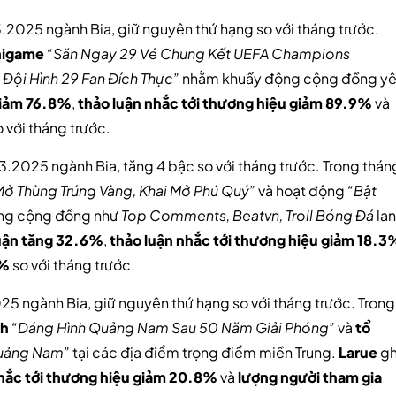
T3.2025 ngành Bia, giữ nguyên thứ hạng so với tháng trước.
nigame
“Săn Ngay 29 Vé Chung Kết UEFA Champions
Đội Hình 29 Fan Đích Thực”
nhằm khuấy động cộng đồng y
giảm 76.8%
,
thảo luận nhắc tới thương hiệu giảm 89.9%
và
 với tháng trước.
 T3.2025 ngành Bia, tăng 4 bậc so với tháng trước. Trong thán
Mở Thùng Trúng Vàng, Khai Mở Phú Quý”
và hoạt động
“Bật
ang cộng đồng như
Top Comments, Beatvn, Troll Bóng Đá
la
luận tăng 32.6%
,
thảo luận nhắc tới thương hiệu giảm 18.3
5%
so với tháng trước.
025 ngành Bia, giữ nguyên thứ hạng so với tháng trước. Trong
ch
“Dáng Hình Quảng Nam Sau 50 Năm Giải Phóng”
và
tổ
Quảng Nam”
tại các địa điểm trọng điểm miền Trung.
Larue
gh
nhắc tới thương hiệu giảm 20.8%
và
lượng người tham gia