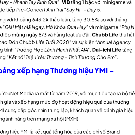
Hay – Nhanh Tay Rinh Quà”
.
VIB
tăng 1 bậc với minigame và
ực tiếp
Pre-Concert Anh Trai “Say Hi” – Day 5
.
ăng với khoảng 643.2k thảo luận, tăng 30.5% so với tháng
me
“Giải Mật Mã Ngay, Mở Khóa Quà Hay”
và minigame
“Phụ N
 điệp mừng ngày 8/3 và hàng loạt ưu đãi.
Chubb Life
thu hút
Chào Đón Chubb Life Tuổi 2020”
và sự kiện
“Annual Agency
g trình
“Trường Học Lành Mạnh Nhất AIA”
.
Dai-ichi Life
tăng
ồng
“Kết nối Triệu Yêu Thương – Tình Thương Cho Em”
.
g bảng xếp hạng Thương hiệu YMI –
ouNet Media ra mắt từ năm 2019, với mục tiêu tạo ra bộ ti
ánh giá và xếp hạng mức độ hoạt động hiệu quả của thương
MI cung cấp góc nhìn trung lập, khách quan về đánh giá hiệu
 ngành hàng trên mạng xã hội (MXH).
ng hiệu YMI là kết quả tổng hòa của các chỉ số Brand