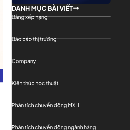
DANH MỤC BÀI VIẾT
Bảng xếp hạng
Báo cáo thị trường
Company
Kiến thức học thuật
Phân tích chuyển động MXH
Phân tích chuyển động ngành hàng