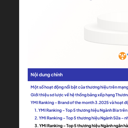
Nội dung chính
Một số hoạt động nổi bật của thương hiệu trên mạn
Giới thiệu sơ lược về hệ thống bảng xếp hạng Thươn
YMI Ranking – Brand of the month 3.2025 và hoạt đ
1. YMI Ranking – Top 5 thương hiệu Ngành Bia tr
2. YMI Ranking – Top 5 thương hiệu Ngành Sữa –
3. YMI Ranking – Top 5 thương hiệu Ngành ngân 