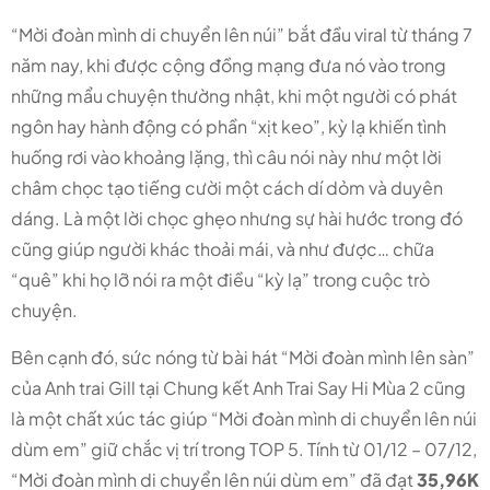
“Mời đoàn mình di chuyển lên núi” bắt đầu viral từ tháng 7
năm nay, khi được cộng đồng mạng đưa nó vào trong
những mẩu chuyện thường nhật, khi một người có phát
ngôn hay hành động có phần “xịt keo”, kỳ lạ khiến tình
huống rơi vào khoảng lặng, thì câu nói này như một lời
châm chọc tạo tiếng cười một cách dí dỏm và duyên
dáng. Là một lời chọc ghẹo nhưng sự hài hước trong đó
cũng giúp người khác thoải mái, và như được… chữa
“quê” khi họ lỡ nói ra một điều “kỳ lạ” trong cuộc trò
chuyện.
Bên cạnh đó, sức nóng từ bài hát “Mời đoàn mình lên sàn”
của Anh trai Gill tại Chung kết Anh Trai Say Hi Mùa 2 cũng
là một chất xúc tác giúp “Mời đoàn mình di chuyển lên núi
dùm em” giữ chắc vị trí trong TOP 5. Tính từ 01/12 – 07/12,
“Mời đoàn mình di chuyển lên núi dùm em” đã đạt
35,96K