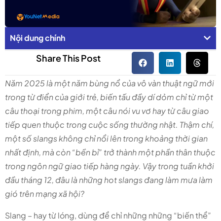
Nội dung chính
Share This Post
Năm 2025 là một năm bùng nổ của vô vàn thuật ngữ mới
trong từ điển của giới trẻ, biến tấu đầy dí dỏm chỉ từ một
câu thoại trong phim, một câu nói vu vơ hay từ câu giao
tiếp quen thuộc trong cuộc sống thường nhật. Thậm chí,
một số slangs không chỉ nổi lên trong khoảng thời gian
nhất định, mà còn “bền bỉ” trở thành một phần thân thuộc
trong ngôn ngữ giao tiếp hàng ngày. Vậy trong tuần khởi
đầu tháng 12, đâu là những hot slangs đang làm mưa làm
gió trên mạng xã hội?
Slang – hay từ lóng, dùng để chỉ những những “biến thể”