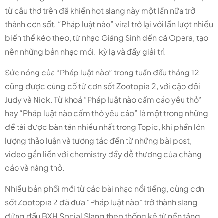
từ câu thơ trên đã khiến hot slang này một lần nữa trở
thành cơn sốt. “Pháp luật nào” viral trở lại với lần lượt nhiều
biến thể kéo theo, từ nhạc Giáng Sinh đến cả Opera, tạo
nên những bản nhạc mới, kỳ lạ và đầy giải trí.
Sức nóng của “Pháp luật nào” trong tuần đầu tháng 12
cũng được củng cố từ cơn sốt Zootopia 2, với cặp đôi
Judy và Nick. Từ khoá “Pháp luật nào cấm cáo yêu thỏ”
hay “Pháp luật nào cấm thỏ yêu cáo” là một trong những
đề tài được bàn tán nhiều nhất trong Topic, khi phần lớn
lượng thảo luận và tương tác đến từ những bài post,
video gắn liền với chemistry đầy dễ thương của chàng
cáo và nàng thỏ.
Nhiều bản phối mới từ các bài nhạc nổi tiếng, cùng cơn
sốt Zootopia 2 đã đưa “Pháp luật nào” trở thành slang
đứng đầu BXH Social Slang theo thống kê từ nền tảng