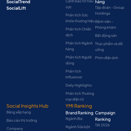
SocialTrend
Cảnh báo tin tiêu
hàng
cực
SocialLift
Tập đoàn - Group
Holdings
Phân tích Sức
khỏe thương hiệu
Bệnh viện -
Phòng khám
Phân tích Chiến
dịch
Bất động sản
Phân tích Ngành
Thực phẩm và đồ
hàng
uống
Phân tích Người
Phim điện ảnh
dùng
Phân tích
Influencer
Daily Highlights
Phân tích Thương
mại điện tử
Social Insights Hub
YMI Ranking
Bảng xếp hạng
Brand Ranking
Campaign
Ngành Bia
Ranking
Báo cáo thị trường
Tết 2026
Ngành Sữa bột
Company