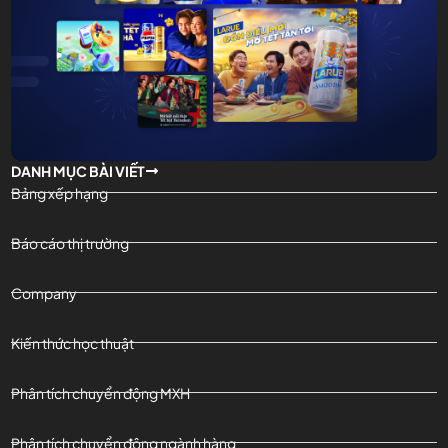
DANH MỤC BÀI VIẾT
Bảng xếp hạng
Báo cáo thị trường
Company
Kiến thức học thuật
Phân tích chuyển động MXH
Phân tích chuyển động ngành hàng