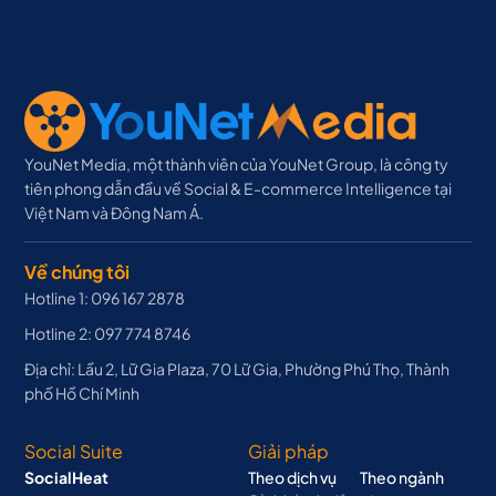
YouNet Media, một thành viên của YouNet Group, là công ty
tiên phong dẫn đầu về Social & E-commerce Intelligence tại
Việt Nam và Đông Nam Á.
Về chúng tôi
Hotline 1: 096 167 2878
Hotline 2: 097 774 8746
Địa chỉ: Lầu 2, Lữ Gia Plaza, 70 Lữ Gia, Phường Phú Thọ, Thành
phố Hồ Chí Minh
Social Suite
Giải pháp
SocialHeat
Theo dịch vụ
Theo ngành