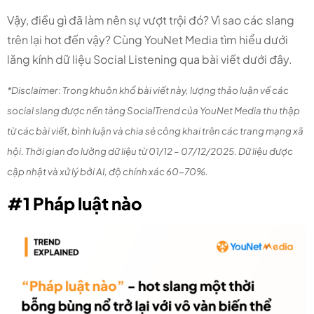
Vậy, điều gì đã làm nên sự vượt trội đó? Vì sao các slang
trên lại hot đến vậy? Cùng YouNet Media tìm hiểu dưới
lăng kính dữ liệu Social Listening qua bài viết dưới đây.
*Disclaimer:
Trong khuôn khổ bài viết này, lượng thảo luận về các
social slang được nền tảng SocialTrend của YouNet Media thu thập
từ các bài viết, bình luận và chia sẻ công khai trên các trang mạng xã
hội. Thời gian đo lường dữ liệu từ 01/12 – 07/12/2025. Dữ liệu được
cập nhật và xử lý bởi AI, độ chính xác 60-70%.
#1 Pháp luật nào