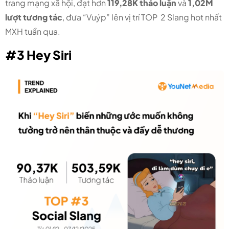
trang mạng xã hội, đạt hơn
119,28K thảo luận
và
1,02M
lượt tương tác
, đưa “Vuýp” lên vị trí TOP 2 Slang hot nhất
MXH tuần qua.
#3 Hey Siri