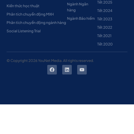
Tết 2025
Ngành Ngân
Kiến thức học thuật
hàng
Tết 2024
Phân tích chuyển động MXH
Ngành Bảo hiểm
Tết 2023
Phân tích chuyển động ngành hàng
Tết 2022
Social Listening Trial
Tết 2021
Tết 2020
© Copyright
2026
YouNet Media. All rights reserved.