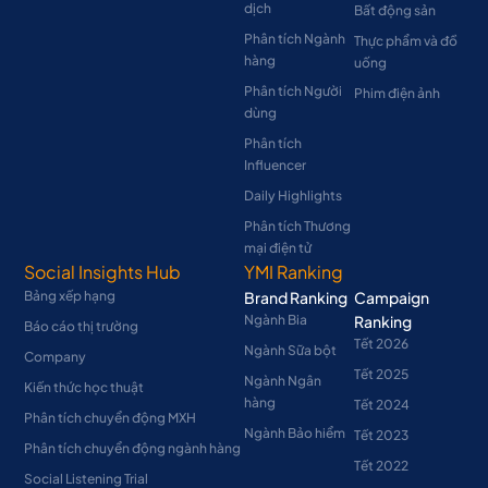
dịch
Bất động sản
Phân tích Ngành
Thực phẩm và đồ
hàng
uống
Phân tích Người
Phim điện ảnh
dùng
Phân tích
Influencer
Daily Highlights
Phân tích Thương
mại điện tử
Social Insights Hub
YMI Ranking
Bảng xếp hạng
Brand Ranking
Campaign
Ngành Bia
Ranking
Báo cáo thị trường
Tết 2026
Ngành Sữa bột
Company
Tết 2025
Ngành Ngân
Kiến thức học thuật
hàng
Tết 2024
Phân tích chuyển động MXH
Ngành Bảo hiểm
Tết 2023
Phân tích chuyển động ngành hàng
Tết 2022
Social Listening Trial