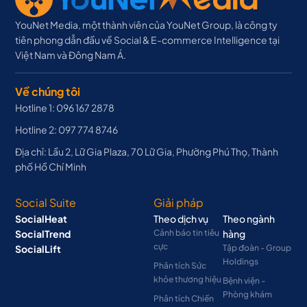
YouNet Media, một thành viên của YouNet Group, là công ty
tiên phong dẫn đầu về Social & E-commerce Intelligence tại
Việt Nam và Đông Nam Á.
Về chúng tôi
Hotline 1: 096 167 2878
Hotline 2: 097 774 8746
Địa chỉ: Lầu 2, Lữ Gia Plaza, 70 Lữ Gia, Phường Phú Thọ, Thành
phố Hồ Chí Minh
Social Suite
Giải pháp
SocialHeat
Theo dịch vụ
Theo ngành
SocialTrend
Cảnh báo tin tiêu
hàng
cực
SocialLift
Tập đoàn - Group
Holdings
Phân tích Sức
khỏe thương hiệu
Bệnh viện -
Phòng khám
Phân tích Chiến