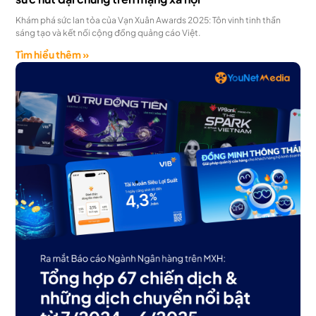
Khám phá sức lan tỏa của Vạn Xuân Awards 2025: Tôn vinh tinh thần
sáng tạo và kết nối cộng đồng quảng cáo Việt.
Tìm hiểu thêm »