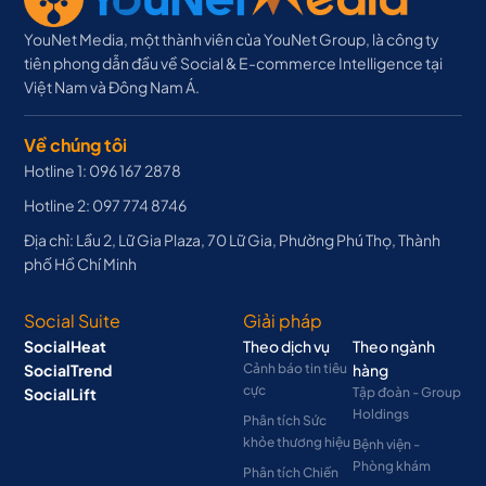
YouNet Media, một thành viên của YouNet Group, là công ty
tiên phong dẫn đầu về Social & E-commerce Intelligence tại
Việt Nam và Đông Nam Á.
Về chúng tôi
Hotline 1: 096 167 2878
Hotline 2: 097 774 8746
Địa chỉ: Lầu 2, Lữ Gia Plaza, 70 Lữ Gia, Phường Phú Thọ, Thành
phố Hồ Chí Minh
Social Suite
Giải pháp
SocialHeat
Theo dịch vụ
Theo ngành
SocialTrend
Cảnh báo tin tiêu
hàng
cực
SocialLift
Tập đoàn - Group
Holdings
Phân tích Sức
khỏe thương hiệu
Bệnh viện -
Phòng khám
Phân tích Chiến