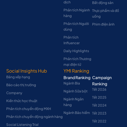
dịch
Bất động sản
Phân tích Ngành
Thực phẩm và đồ
hàng
uống
Phân tích Người
Phim điện ảnh
dùng
Phân tích
Influencer
Daily Highlights
Phân tích Thương
mại điện tử
Social Insights Hub
YMI Ranking
Bảng xếp hạng
Brand Ranking
Campaign
Ngành Bia
Ranking
Báo cáo thị trường
Tết 2026
Ngành Sữa bột
Company
Tết 2025
Ngành Ngân
Kiến thức học thuật
hàng
Tết 2024
Phân tích chuyển động MXH
Ngành Bảo hiểm
Tết 2023
Phân tích chuyển động ngành hàng
Tết 2022
Social Listening Trial