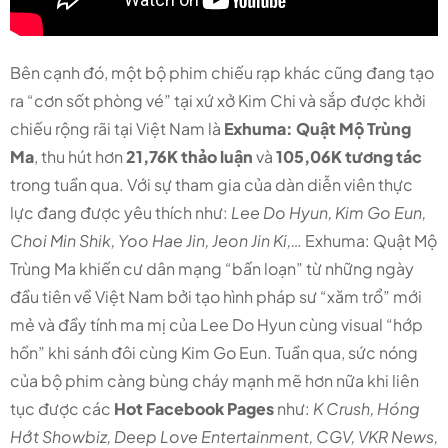
Bên cạnh đó, một bộ phim chiếu rạp khác cũng đang tạo
ra “cơn sốt phòng vé” tại xứ xở Kim Chi và sắp được khởi
chiếu rộng rãi tại Việt Nam là
Exhuma: Quật Mộ Trùng
Ma
, thu hút hơn
21,76K thảo luận
và
105,06K tương tác
trong tuần qua. Với sự tham gia của dàn diễn viên thực
lực đang được yêu thích như:
Lee Do Hyun, Kim Go Eun,
Choi Min Shik, Yoo Hae Jin, Jeon Jin Ki,…
Exhuma: Quật Mộ
Trùng Ma khiến cư dân mạng “bấn loạn” từ những ngày
đầu tiên về Việt Nam bởi tạo hình pháp sư “xăm trổ” mới
mẻ và đầy tính ma mị của Lee Do Hyun cùng visual “hớp
hồn” khi sánh đôi cùng Kim Go Eun. Tuần qua, sức nóng
của bộ phim càng bùng cháy mạnh mẽ hơn nữa khi liên
tục được các
Hot Facebook Pages
như:
K Crush, Hóng
Hớt Showbiz, Deep Love Entertainment, CGV, VKR News,