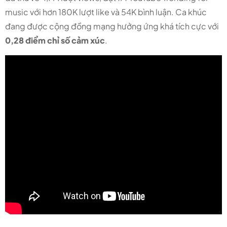
music với hơn 180K lượt like và 54K bình luận. Ca khúc
đang được cộng đồng mạng hưởng ứng khá tích cực với
0,28 điểm chỉ số cảm xúc
.