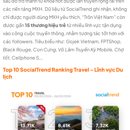
sau đó trở thành từ khóa hot được lan truyền rộng rãi trên
các nền tảng MXH. Dữ liệu từ SocialTrend ghi nhận, không
chỉ được người dùng MXH yêu thích, “Trôn Việt Nam” còn
được gần
15 thương hiệu trẻ
từ nhiều lĩnh vực tận dụng
vào công cuộc truyền thông, nhằm tương tác tốt hơn với
các followers. Tiêu biểu như:
Gojek Vietnam, FPTShop,
Black Rouge, Con Cưng, Võ Lâm Truyền Kỳ Mobile, Chợ
tốt, Cellphone S,…
Top 10 SocialTrend Ranking Travel – Lĩnh vực Du
lịch