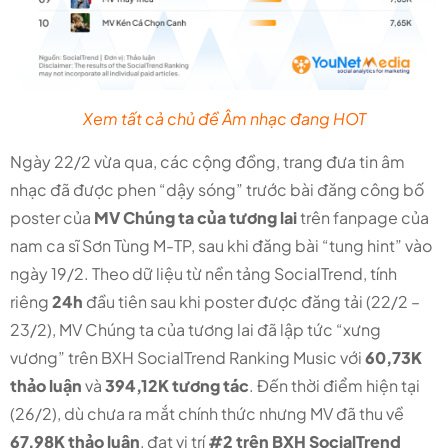
Xem tất cả chủ đề Âm nhạc đang HOT
Ngày 22/2 vừa qua, các cộng đồng, trang đưa tin âm
nhạc đã được phen “dậy sóng” trước bài đăng công bố
poster của
MV Chúng ta của tương lai
trên fanpage của
nam ca sĩ Sơn Tùng M-TP, sau khi đăng bài “tung hint” vào
ngày 19/2. Theo dữ liệu từ nền tảng SocialTrend, tính
riêng
24h
đầu tiên sau khi poster được đăng tải (22/2 –
23/2), MV Chúng ta của tương lai đã lập tức “xưng
vương” trên BXH SocialTrend Ranking Music với
60,73K
thảo luận
và
394,12K tương tác
. Đến thời điểm hiện tại
(26/2), dù chưa ra mắt chính thức nhưng MV đã thu về
67,98K thảo luận
, đạt vị trí
#2 trên BXH SocialTrend