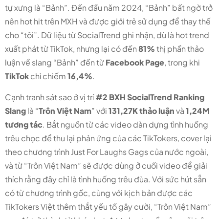
tự xưng là “Bảnh”. Đến đầu năm 2024, “Bảnh” bất ngờ trở
nên hot hit trên MXH và được giới trẻ sử dụng để thay thế
cho “tôi”. Dữ liệu từ SocialTrend ghi nhận, dù là hot trend
xuất phát từ TikTok, nhưng lại có đến
81%
thị phần thảo
luận về slang “Bảnh” đến từ
Facebook Page
, trong khi
TikTok
chỉ chiếm
16,4%
.
Cạnh tranh sát sao ở vị trí
#2 BXH SocialTrend Ranking
Slang
là “
Trôn Việt Nam
” với
131,27K thảo luận
và
1,24M
tương tác
. Bắt nguồn từ các video dàn dựng tình huống
trêu chọc để thu lại phản ứng của các TikTokers, cover lại
theo chương trình Just For Laughs Gags của nước ngoài,
và từ “Trôn Việt Nam” sẽ được dùng ở cuối video để giải
thích rằng đây chỉ là tình huống trêu đùa. Với sức hút sẵn
có từ chương trình gốc, cùng với kịch bản được các
TikTokers Việt thêm thắt yếu tố gây cười, “Trôn Việt Nam”