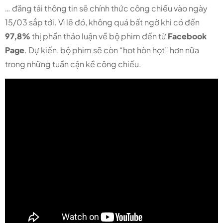
…
đăng tải thông tin sẽ chính thức công chiếu vào ngày
15/03 sắp tới. Vì lẽ đó, không quá bất ngờ khi có đến
97,8%
thị phần thảo luận về bộ phim đến từ
Facebook
Page
. Dự kiến, bộ phim sẽ còn “hot hòn họt” hơn nữa
trong những tuần cận kề công chiếu.