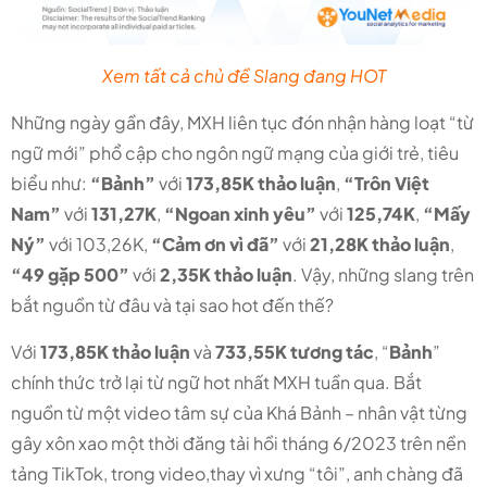
Xem tất cả chủ đề Slang đang HOT
Những ngày gần đây, MXH liên tục đón nhận hàng loạt “từ
ngữ mới” phổ cập cho ngôn ngữ mạng của giới trẻ, tiêu
biểu như:
“Bảnh”
với
173,85K thảo luận
,
“Trôn Việt
Nam”
với
131,27K
,
“Ngoan xinh yêu”
với
125,74K
,
“Mấy
Ný”
với 103,26K,
“Cảm ơn vì đã”
với
21,28K thảo luận
,
“49 gặp 500”
với
2,35K thảo luận
. Vậy, những slang trên
bắt nguồn từ đâu và tại sao hot đến thế?
Với
173,85K thảo luận
và
733,55K tương tác
, “
Bảnh
”
chính thức trở lại từ ngữ hot nhất MXH tuần qua. Bắt
nguồn từ một video tâm sự của Khá Bảnh – nhân vật từng
gây xôn xao một thời đăng tải hồi tháng 6/2023 trên nền
tảng TikTok, trong video,thay vì xưng “tôi”, anh chàng đã