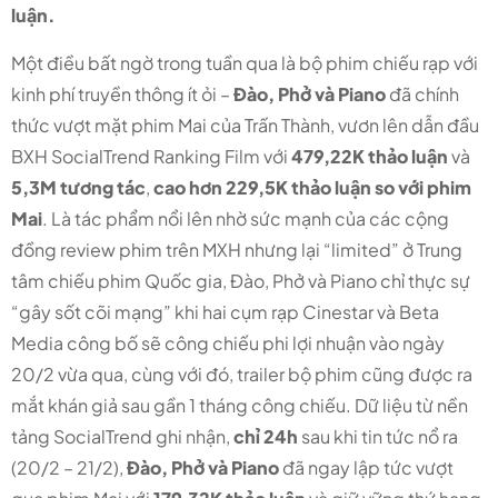
luận.
Một điều bất ngờ trong tuần qua là bộ phim chiếu rạp với
kinh phí truyền thông ít ỏi –
Đào, Phở và Piano
đã chính
thức vượt mặt phim Mai của Trấn Thành, vươn lên dẫn đầu
BXH SocialTrend Ranking Film với
479,22K thảo luận
và
5,3M tương tác
,
cao hơn 229,5K thảo luận so với phim
Mai
. Là tác phẩm nổi lên nhờ sức mạnh của các cộng
đồng review phim trên MXH nhưng lại “limited” ở Trung
tâm chiếu phim Quốc gia, Đào, Phở và Piano chỉ thực sự
“gây sốt cõi mạng” khi hai cụm rạp Cinestar và Beta
Media công bố sẽ công chiếu phi lợi nhuận vào ngày
20/2 vừa qua, cùng với đó, trailer bộ phim cũng được ra
mắt khán giả sau gần 1 tháng công chiếu. Dữ liệu từ nền
tảng SocialTrend ghi nhận,
chỉ 24h
sau khi tin tức nổ ra
(20/2 – 21/2),
Đào, Phở và Piano
đã ngay lập tức vượt