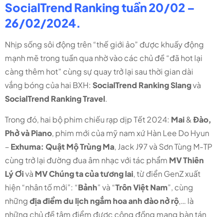
SocialTrend Ranking tuần 20/02 –
26/02/2024.
Nhịp sống sôi động trên “thế giới ảo” được khuấy động
mạnh mẽ trong tuần qua nhờ vào các chủ đề “đã hot lại
càng thêm hot” cùng sự quay trở lại sau thời gian dài
vắng bóng của hai BXH:
SocialTrend Ranking Slang
và
SocialTrend Ranking Travel
.
Trong đó, hai bộ phim chiếu rạp dịp Tết 2024:
Mai
&
Đào,
Phở và Piano
, phim mới của mỹ nam xứ Hàn Lee Do Hyun
–
Exhuma: Quật Mộ Trùng Ma
, Jack J97 và Sơn Tùng M-TP
cùng trở lại đường đua âm nhạc với tác phẩm
MV Thiên
Lý Ơi
và
MV Chúng ta của tương lai
, từ điển GenZ xuất
hiện “nhân tố mới”: “
Bảnh
” và “
Trôn Việt Nam
”, cùng
những
địa điểm du lịch ngắm hoa anh đào nở rộ
,… là
những chủ đề tâm điểm được cộng đồng mạng bàn tán