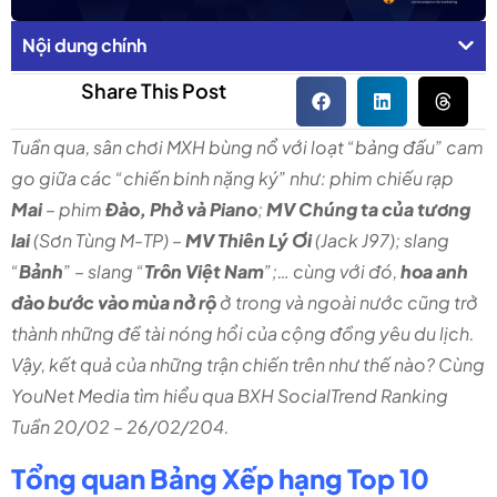
Nội dung chính
Share This Post
Tuần qua, sân chơi MXH bùng nổ với loạt “bảng đấu” cam
go giữa các “chiến binh nặng ký” như: phim chiếu rạp
Mai
– phim
Đào, Phở và Piano
;
MV Chúng ta của tương
lai
(Sơn Tùng M-TP) –
MV Thiên Lý Ơi
(Jack J97); slang
“
Bảnh
” – slang “
Trôn Việt Nam
”;… cùng với đó,
hoa anh
đào bước vào mùa nở rộ
ở trong và ngoài nước cũng trở
thành những đề tài nóng hổi của cộng đồng yêu du lịch.
Vậy, kết quả của những trận chiến trên như thế nào? Cùng
YouNet Media tìm hiểu qua BXH SocialTrend Ranking
Tuần 20/02 – 26/02/204.
Tổng quan Bảng Xếp hạng Top 10