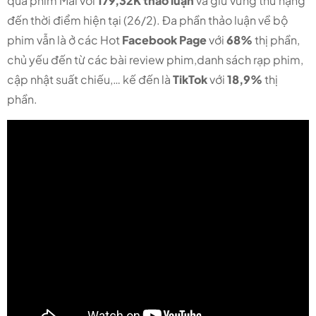
qua phim Mai với
179,32K thảo luận
và giữ vững thứ hạng
đến thời điểm hiện tại (26/2). Đa phần thảo luận về bộ
phim vẫn là ở các Hot
Facebook Page
với
68%
thị phần,
chủ yếu đến từ các bài review phim,danh sách rạp phim,
cập nhật suất chiếu,… kế đến là
TikTok
với
18,9%
thị
phần.