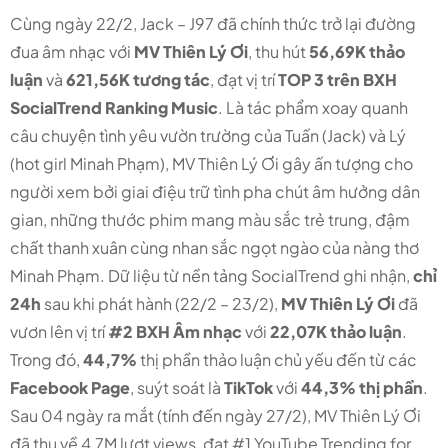
Cùng ngày 22/2, Jack – J97 đã chính thức trở lại đường
đua âm nhạc với
MV Thiên Lý Ơi
, thu hút
56,69K thảo
luận
và
621,56K tương tác
, đạt vị trí
TOP 3 trên BXH
SocialTrend Ranking Music
. Là tác phẩm xoay quanh
câu chuyện tình yêu vườn trường của Tuấn (Jack) và Lý
(
hot girl Minah Phạm), MV Thiên Lý Ơi gây ấn tượng cho
người xem bởi giai điệu trữ tình pha chút âm hưởng dân
gian, những thước phim mang màu sắc trẻ trung, đậm
chất thanh xuân cùng nhan sắc ngọt ngào của nàng thơ
Minah Phạm.
Dữ liệu từ nền tảng SocialTrend ghi nhận,
chỉ
24h
sau khi phát hành (22/2 – 23/2),
MV Thiên Lý Ơi
đã
vươn lên vị trí
#2 BXH Âm nhạc
với
22,07K thảo luận
.
Trong đó,
44,7%
thị phần thảo luận chủ yếu đến từ các
Facebook Page
, suýt soát là
TikTok
với
44,3% thị phần
.
Sau 04 ngày ra mắt (tính đến ngày 27/2), MV Thiên Lý Ơi
đã thu về 4,7M lượt views, đạt #1 YouTube Trending for