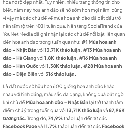
hoa nở rộ đẹp nhất. Tuy nhiên, nhiều trang thông tin cho
biết, năm nay hoa anh đào sẽ nở sớm hơn mọi năm, cũng
vì vậy mà các chủ đề về mùa hoa anh đào đã bắt đầu trở
nên rầm rộ trên MXH tuần qua. Nền tảng SocialTrend của
YouNet Media đã ghi nhận lại các chủ đề nổi bật liên quan
đến hoa anh đào trong tuần qua như:
#1 Mùa hoa anh
đào – Nhật Bản
với
13,71K thảo luận, #13 Mùa hoa anh
đào – Hà Giang
với
1,8K thảo luận, #16 Mùa hoa anh
đào – Hàn Quốc
với
1,38K thảo luận, #28 Mùa hoa anh
đào – Điện Biên
với
316 thảo luận.
Là đất nước sở hữu hơn 600 giống hoa anh đào khác
nhau với hình dáng, màu sắc đa dạng, không quá bất ngờ
khi chủ đề
Mùa hoa anh đào – Nhật Bản
lại trở thành tâm
điểm chú ý trong tuần qua với
13,71K thảo luận
và
87,96K
tương tác
. Trong đó,
74,9%
thảo luận đến từ các
Facebook Page
và
11,7%
thảo luận đến từ các
Facebook