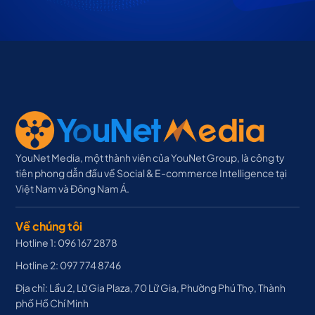
YouNet Media, một thành viên của YouNet Group, là công ty
tiên phong dẫn đầu về Social & E-commerce Intelligence tại
Việt Nam và Đông Nam Á.
Về chúng tôi
Hotline 1: 096 167 2878
Hotline 2: 097 774 8746
Địa chỉ: Lầu 2, Lữ Gia Plaza, 70 Lữ Gia, Phường Phú Thọ, Thành
phố Hồ Chí Minh