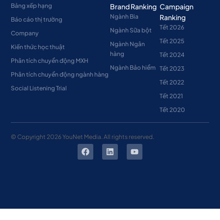
Bảng xếp hạng
Brand Ranking
Campaign
Ngành Bia
Ranking
Báo cáo thị trường
Tết 2026
Ngành Sữa bột
Company
Tết 2025
Ngành Ngân
Kiến thức học thuật
hàng
Tết 2024
Phân tích chuyển động MXH
Ngành Bảo hiểm
Tết 2023
Phân tích chuyển động ngành hàng
Tết 2022
Social Listening Trial
Tết 2021
Tết 2020
© Copyright
2026
YouNet Media. All rights reserved.