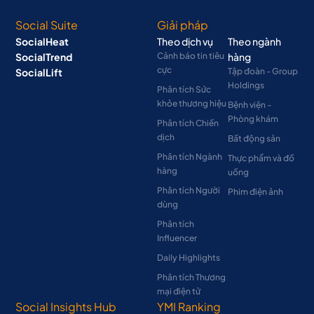
Social Suite
Giải pháp
SocialHeat
Theo dịch vụ
Theo ngành
SocialTrend
Cảnh báo tin tiêu
hàng
cực
SocialLift
Tập đoàn - Group
Holdings
Phân tích Sức
khỏe thương hiệu
Bệnh viện -
Phòng khám
Phân tích Chiến
dịch
Bất động sản
Phân tích Ngành
Thực phẩm và đồ
hàng
uống
Phân tích Người
Phim điện ảnh
dùng
Phân tích
Influencer
Daily Highlights
Phân tích Thương
mại điện tử
Social Insights Hub
YMI Ranking