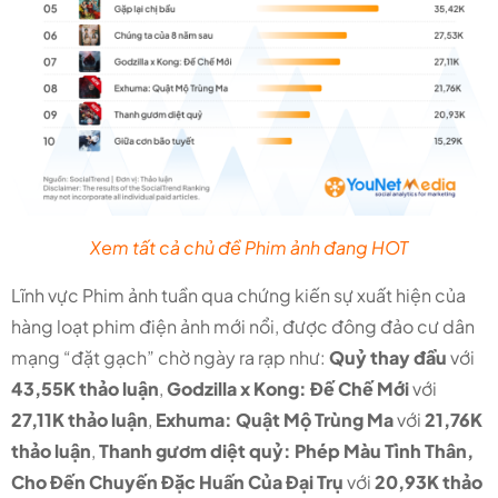
Xem tất cả chủ đề Phim ảnh đang HOT
Lĩnh vực Phim ảnh tuần qua chứng kiến sự xuất hiện của
hàng loạt phim điện ảnh mới nổi, được đông đảo cư dân
mạng “đặt gạch” chờ ngày ra rạp như:
Quỷ thay đầu
với
43,55K thảo luận
,
Godzilla x Kong: Đế Chế Mới
với
27,11K thảo luận
,
Exhuma: Quật Mộ Trùng Ma
với
21,76K
thảo luận
,
Thanh gươm diệt quỷ: Phép Màu Tình Thân,
Cho Đến Chuyến Đặc Huấn Của Đại Trụ
với
20,93K thảo