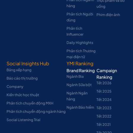
Thực phẩm và đồ
hàng
uống
Phân tích Người
Phim điện ảnh
dùng
Phân tích
Influencer
Daily Highlights
Phân tích Thương
mại điện tử
Social Insights Hub
YMI Ranking
Bảng xếp hạng
Brand Ranking
Campaign
Ngành Bia
Ranking
Báo cáo thị trường
Tết 2026
Ngành Sữa bột
Company
Tết 2025
Ngành Ngân
Kiến thức học thuật
hàng
Tết 2024
Phân tích chuyển động MXH
Ngành Bảo hiểm
Tết 2023
Phân tích chuyển động ngành hàng
Tết 2022
Social Listening Trial
Tết 2021
Tết 2020