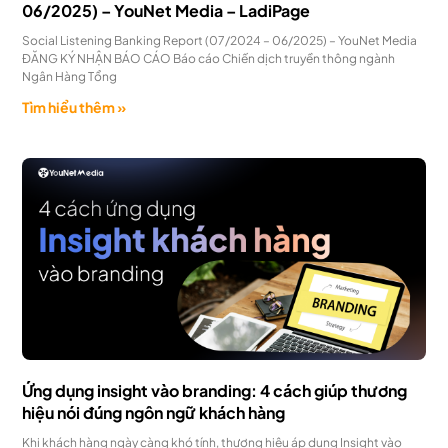
06/2025) – YouNet Media – LadiPage
Social Listening Banking Report (07/2024 – 06/2025) – YouNet Media
ĐĂNG KÝ NHẬN BÁO CÁO Báo cáo Chiến dịch truyền thông ngành
Ngân Hàng Tổng
Tìm hiểu thêm »
Ứng dụng insight vào branding: 4 cách giúp thương
hiệu nói đúng ngôn ngữ khách hàng
Khi khách hàng ngày càng khó tính, thương hiệu áp dụng Insight vào