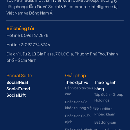
tiên phong dẫn đầu về Social & E-commerce Intelligence tại
Việt Nam và Đông Nam Á.
Về chúng tôi
Hotline 1: 096 167 2878
Hotline 2: 097 774 8746
Địa chỉ: Lầu 2, Lữ Gia Plaza, 70 Lữ Gia, Phường Phú Thọ, Thành
phố Hồ Chí Minh
Social Suite
Giải pháp
SocialHeat
Theo dịch vụ
Theo ngành
SocialTrend
Cảnh báo tin tiêu
hàng
cực
SocialLift
Tập đoàn - Group
Holdings
Phân tích Sức
khỏe thương hiệu
Bệnh viện -
Phòng khám
Phân tích Chiến
dịch
Bất động sản
Phân tích Ngành