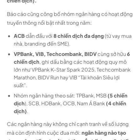
chiến dịch).
Báo cáo cũng công bố nhóm ngân hàng có hoạt động
truyền thông nổi bật nhất trong năm:
ACB
dẫn đầu với
8 chiến dịch đa dạng
(từ vay mua
nhà, branding đến SME).
VPBank, VIB, Techcombank, BIDV
cùng sở hữu
6
chiến dịch
, ghi dấu bằng các hoạt động quy mô
lớn như VPBank K-Star Spark 2025, Techcombank
Marathon, BIDV Run hay VIB “Tài khoản Siêu lợi
suất”.
Nhóm ngân hàng theo sát: TPBank, MSB
(5 chiến
dịch
), SCB, HDBank, OCB, Nam Á Bank
(4 chiến
dịch)
.
Các ngân hàng này không chỉ cạnh tranh về số lượng
mà còn định hình cuộc đua mới:
ngân hàng nào tạo