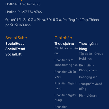
Hotline 1: 096 167 2878
Hotline 2: 097 774 8746
Địa chỉ: Lầu 2, Lữ Gia Plaza, 70 Lữ Gia, Phường Phú Thọ, Thành
phố Hồ Chí Minh
Social Suite
Giải pháp
SocialHeat
Theo dịch vụ
Theo ngành
SocialTrend
Cảnh báo tin tiêu
hàng
cực
SocialLift
Tập đoàn - Group
Holdings
Phân tích Sức
khỏe thương hiệu
Bệnh viện -
Phòng khám
Phân tích Chiến
dịch
Bất động sản
Phân tích Ngành
Thực phẩm và đồ
hàng
uống
Phân tích Người
Phim điện ảnh
dùng
Phân tích