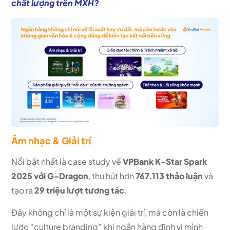
chất lượng trên MXH?
Âm nhạc & Giải trí
Nổi bật nhất là case study về
VPBank K-Star Spark
2025 với G-Dragon
, thu hút hơn
767.113 thảo luận
và
tạo ra
29 triệu lượt tương tác
.
Đây không chỉ là một sự kiện giải trí, mà còn là chiến
lược “culture branding” khi ngân hàng định vị mình