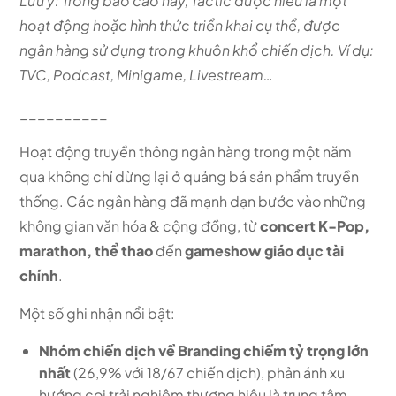
Lưu ý: Trong báo cáo này, Tactic được hiểu là một
hoạt động hoặc hình thức triển khai cụ thể, được
ngân hàng sử dụng trong khuôn khổ chiến dịch. Ví dụ:
TVC, Podcast, Minigame, Livestream…
__________
Hoạt động truyền thông ngân hàng trong một năm
qua không chỉ dừng lại ở quảng bá sản phẩm truyền
thống. Các ngân hàng đã mạnh dạn bước vào những
không gian văn hóa & cộng đồng, từ
concert K-Pop,
marathon, thể thao
đến
gameshow giáo dục tài
chính
.
Một số ghi nhận nổi bật:
Nhóm chiến dịch về Branding chiếm tỷ trọng lớn
nhất
(26,9% với 18/67 chiến dịch), phản ánh xu
hướng coi trải nghiệm thương hiệu là trung tâm.