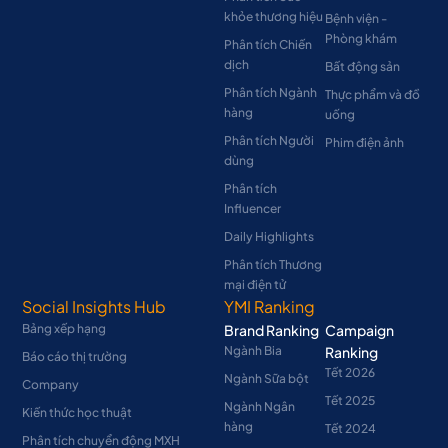
khỏe thương hiệu
Bệnh viện -
Phòng khám
Phân tích Chiến
dịch
Bất động sản
Phân tích Ngành
Thực phẩm và đồ
hàng
uống
Phân tích Người
Phim điện ảnh
dùng
Phân tích
Influencer
Daily Highlights
Phân tích Thương
mại điện tử
Social Insights Hub
YMI Ranking
Bảng xếp hạng
Brand Ranking
Campaign
Ngành Bia
Ranking
Báo cáo thị trường
Tết 2026
Ngành Sữa bột
Company
Tết 2025
Ngành Ngân
Kiến thức học thuật
hàng
Tết 2024
Phân tích chuyển động MXH