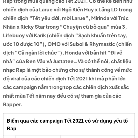
Rap trong mùa quảng cáo Tết 2021. Có thể kể đến như
chiến dịch của Larue với Ngô Kiến Huy x Lăng LD trong
chiến dịch “Tết yêu đời, mời Larue”, Mirinda với Trúc
Nhân x Ricky Star trong “Chuyện cũ bỏ qua” mùa 3,
Lifebuoy với Karik (chiến dịch “Sạch khuẩn trên tay,
ước 10 được 10”), OMO với Suboi & Rhymastic (chiến
dịch “Cả ngàn lời chúc”), Honda với bản hit “Đi về
nhà” của Đen Vâu và Justatee…Và có thể nói, chất liệu
nhạc Rap là một bảo chứng cho sự thành công về mức
độ viral của các chiến dịch Tết 2021 khi mà phần lớn
các campaign nằm trong top các chiến dịch xuất sắc
nhất mùa Tết năm nay đều có sự tham gia của các
Rapper.
Điểm qua các campaign Tết 2021 có sử dụng yếu tố
Rap