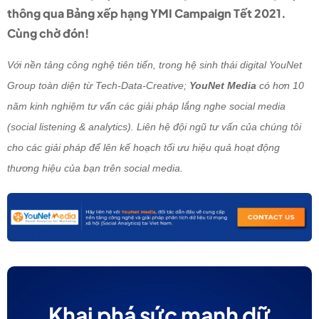
thông qua Bảng xếp hạng YMI Campaign Tết 2021.
Cùng chờ đón!
Với nền tảng công nghệ tiên tiến, trong hệ sinh thái digital YouNet
Group toàn diện từ Tech-Data-Creative;
YouNet Media
có hơn 10
năm kinh nghiệm tư vấn các giải pháp lắng nghe social media
(social listening & analytics). Liên hệ đội ngũ tư vấn của chúng tôi
cho các giải pháp để lên kế hoạch tối ưu hiệu quả hoạt động
thương hiệu của bạn trên social media.
Khai phá sức mạnh dữ