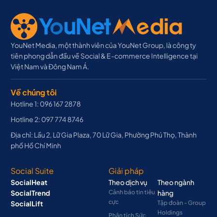
YouNet Media, một thành viên của YouNet Group, là công ty
tiên phong dẫn đầu về Social & E-commerce Intelligence tại
Việt Nam và Đông Nam Á.
Về chúng tôi
Hotline 1: 096 167 2878
Hotline 2: 097 774 8746
Địa chỉ: Lầu 2, Lữ Gia Plaza, 70 Lữ Gia, Phường Phú Thọ, Thành
phố Hồ Chí Minh
Social Suite
Giải pháp
SocialHeat
Theo dịch vụ
Theo ngành
SocialTrend
Cảnh báo tin tiêu
hàng
cực
SocialLift
Tập đoàn - Group
Holdings
Phân tích Sức