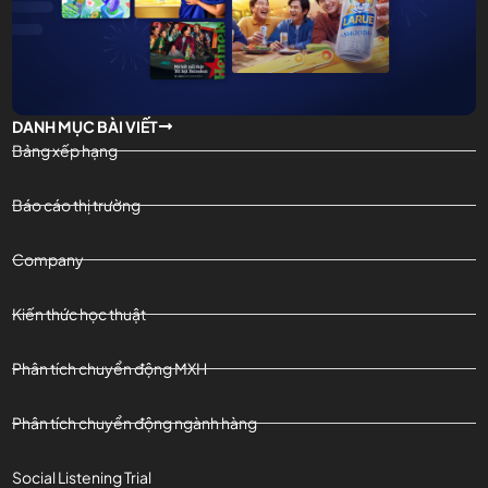
DANH MỤC BÀI VIẾT
Bảng xếp hạng
Báo cáo thị trường
Company
Kiến thức học thuật
Phân tích chuyển động MXH
Phân tích chuyển động ngành hàng
Social Listening Trial