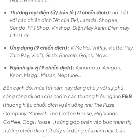
Gold, Heineken…
Thương mại điện tử/ bán lẻ (11 chiến dịch):
nổi bật
với các chiến dịch Tết của Tiki, Lazada, Shopee,
Sendo, FPT Shop, Vinshop, Điện Máy Xanh, Điện máy
Chợ Lớn…
Ứng dụng (9 chiến dịch):
Ví MoMo, VnPay, Viettel Pay,
Zalo Pay, VinID, Grab, Baemin, Gojek, Now…
Ngành gia vị (9 chiến dịch):
Ajinomoto,
Ajingon,
Knorr, Maggi, Masan, Neptune…
Bên cạnh đó, mùa Tết năm nay đáng chú ý với sự phủ
sóng rộng rãi hơn của nhóm các thương hiệu ngành
F&B
(thương hiệu chuỗi dịch vụ ăn uống như The Pizza
Company, Manwah, The Coffee House, Highlands
Coffee, Gogi House ..) cũng góp phần vào bức tranh thị
trường chiến dịch Tết đầy sôi động của năm nay. Các