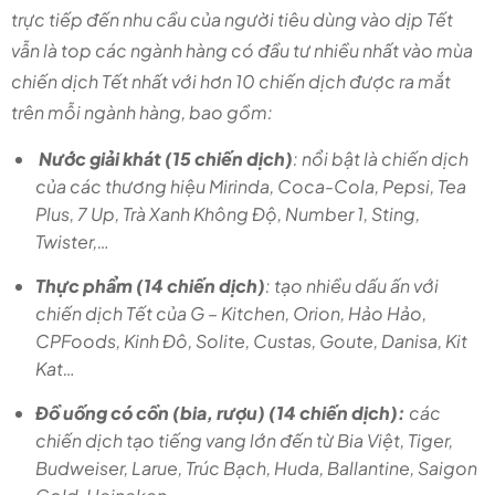
trực tiếp đến nhu cầu của người tiêu dùng vào dịp Tết
vẫn là top các ngành hàng có đầu tư nhiều nhất vào mùa
chiến dịch Tết nhất với hơn 10 chiến dịch được ra mắt
trên mỗi ngành hàng, bao gồm:
Nước giải khát (15 chiến dịch)
: nổi bật là chiến dịch
của các thương hiệu Mirinda, Coca-Cola, Pepsi, Tea
Plus, 7 Up, Trà Xanh Không Độ, Number 1, Sting,
Twister,…
Thực phẩm (14 chiến dịch)
: tạo nhiều dấu ấn với
chiến dịch Tết của G – Kitchen, Orion, Hảo Hảo,
CPFoods, Kinh Đô, Solite, Custas, Goute, Danisa, Kit
Kat…
Đồ uống có cồn (bia, rượu) (14 chiến dịch):
các
chiến dịch tạo tiếng vang lớn đến từ Bia Việt, Tiger,
Budweiser, Larue, Trúc Bạch, Huda, Ballantine, Saigon