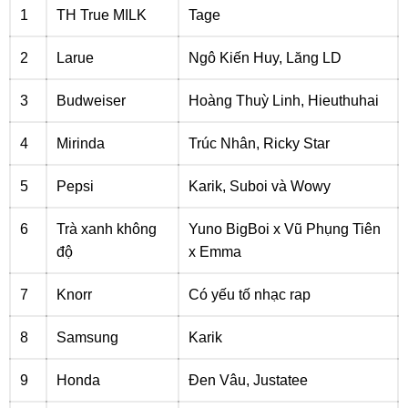
1
TH True MILK
Tage
2
Larue
Ngô Kiến Huy, Lăng LD
3
Budweiser
Hoàng Thuỳ Linh, Hieuthuhai
4
Mirinda
Trúc Nhân, Ricky Star
5
Pepsi
Karik, Suboi và Wowy
6
Trà xanh không
Yuno BigBoi x Vũ Phụng Tiên
độ
x Emma
7
Knorr
Có yếu tố nhạc rap
8
Samsung
Karik
9
Honda
Đen Vâu, Justatee