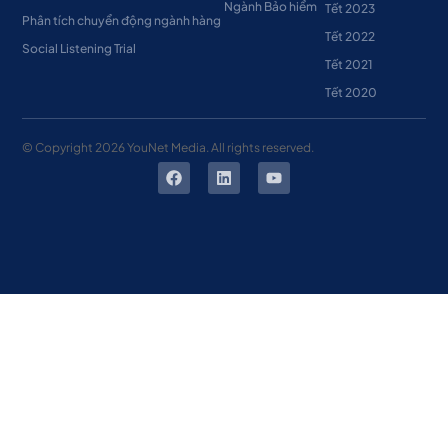
Ngành Bảo hiểm
Tết 2023
Phân tích chuyển động ngành hàng
Tết 2022
Social Listening Trial
Tết 2021
Tết 2020
© Copyright
2026
YouNet Media. All rights reserved.