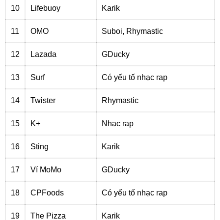
10
Lifebuoy
Karik
11
OMO
Suboi, Rhymastic
12
Lazada
GDucky
13
Surf
Có yếu tố nhạc rap
14
Twister
Rhymastic
15
K+
Nhạc rap
16
Sting
Karik
17
Ví MoMo
GDucky
18
CPFoods
Có yếu tố nhạc rap
19
The Pizza
Karik