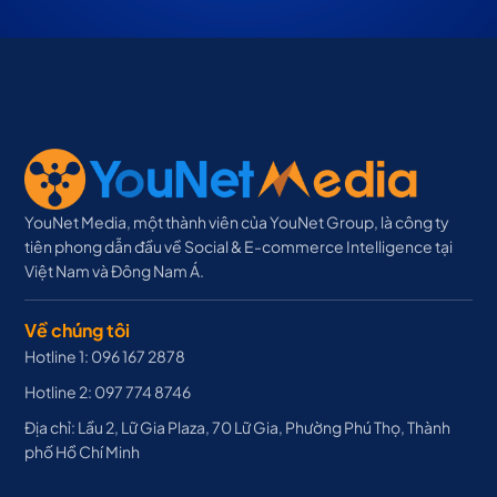
YouNet Media, một thành viên của YouNet Group, là công ty
tiên phong dẫn đầu về Social & E-commerce Intelligence tại
Việt Nam và Đông Nam Á.
Về chúng tôi
Hotline 1: 096 167 2878
Hotline 2: 097 774 8746
Địa chỉ: Lầu 2, Lữ Gia Plaza, 70 Lữ Gia, Phường Phú Thọ, Thành
phố Hồ Chí Minh