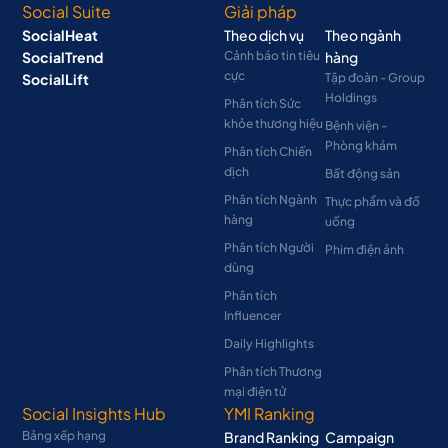
Social Suite
Giải pháp
SocialHeat
Theo dịch vụ
Theo ngành
SocialTrend
Cảnh báo tin tiêu
hàng
cực
SocialLift
Tập đoàn - Group
Holdings
Phân tích Sức
khỏe thương hiệu
Bệnh viện -
Phòng khám
Phân tích Chiến
dịch
Bất động sản
Phân tích Ngành
Thực phẩm và đồ
hàng
uống
Phân tích Người
Phim điện ảnh
dùng
Phân tích
Influencer
Daily Highlights
Phân tích Thương
mại điện tử
Social Insights Hub
YMI Ranking
Bảng xếp hạng
Brand Ranking
Campaign