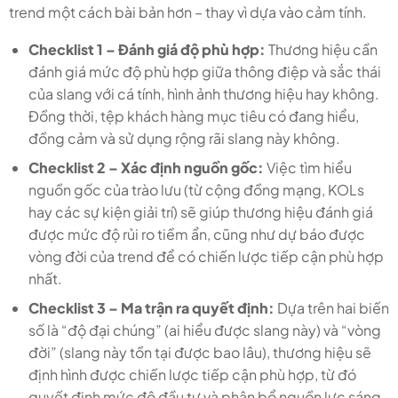
trend một cách bài bản hơn – thay vì dựa vào cảm tính.
Checklist 1 – Đánh giá độ phù hợp:
Thương hiệu cần
đánh giá mức độ phù hợp giữa thông điệp và sắc thái
của slang với cá tính, hình ảnh thương hiệu hay không.
Đồng thời, tệp khách hàng mục tiêu có đang hiểu,
đồng cảm và sử dụng rộng rãi slang này không.
Checklist 2 – Xác định nguồn gốc:
Việc tìm hiểu
nguồn gốc của trào lưu (từ cộng đồng mạng, KOLs
hay các sự kiện giải trí) sẽ giúp thương hiệu đánh giá
được mức độ rủi ro tiềm ẩn, cũng như dự báo được
vòng đời của trend để có chiến lược tiếp cận phù hợp
nhất.
Checklist 3 – Ma trận ra quyết định:
Dựa trên hai biến
số là “độ đại chúng” (ai hiểu được slang này) và “vòng
đời” (slang này tồn tại được bao lâu), thương hiệu sẽ
định hình được chiến lược tiếp cận phù hợp, từ đó
quyết định mức độ đầu tư và phân bổ nguồn lực sáng