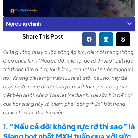
Nội dung chính
Share This Post
Giữa guồng quay cuộc sống áp lực, câu nói mang thông
điệp chữa lành “Nếu cả đời không rực rỡ thì sao” bất ngờ
trở thành tâm điểm, thu hút sự quan tâm lớn trên mạng xã
hội. Không chỉ là một trào lưu nhất thời, câu nói này đã
duy trì sức nóng ổn định xuyên suốt tháng 3. Trong bài
viết bên dưới, cùng YouNet Media nhìn lại sức hút bền bỉ
của hot slang này và khám phá “công thức” bắt trend
dành cho các thương hiệu.
1.
“Nếu cả đời không rực rỡ thì sao” là
Slang hot nhất MXH tuần qua với sức