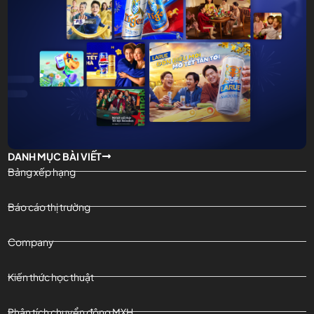
DANH MỤC BÀI VIẾT
Bảng xếp hạng
Báo cáo thị trường
Company
Kiến thức học thuật
Phân tích chuyển động MXH