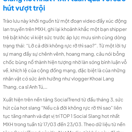
hút vượt trội
Trào lưu này khởi nguồn từ một đoạn video đầy xúc động
lan truyền trên MXH, ghi lại khoảnh khắc một bạn shipper
trẻ bật khóc vì kiệt sức trước áp lực mưu sinh cùng dòng
trạng thái: “Lỡ cả đời không rực rỡ thì sao?”. Từ một lời tự
sự mang đầy sự chênh vênh, hoang mang, câu nói bỗng
chốc bùng nổ thành hiện tượng nhờ làn sóng bình luận vỗ
về, khích lệ của cộng đồng mạng, đặc biệt là của những
nhân vật có sức ảnh hưởng như vlogger Khoai Lang
Thang, ca sĩ Anh Tú,…
Xuất hiện trên nền tảng SocialTrend từ đầu tháng 3, sức
hút của hot slang “Nếu cả đời không rực rỡ thì sao” liên
tục tăng nhanh và đạt vị trí TOP 1 Social Slang hot nhất
MXH trong tuần từ 17/03 đến 23/03. Theo dữ liệu từ nền