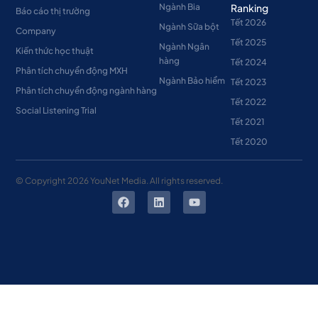
Ngành Bia
Ranking
Báo cáo thị trường
Tết 2026
Ngành Sữa bột
Company
Tết 2025
Ngành Ngân
Kiến thức học thuật
hàng
Tết 2024
Phân tích chuyển động MXH
Ngành Bảo hiểm
Tết 2023
Phân tích chuyển động ngành hàng
Tết 2022
Social Listening Trial
Tết 2021
Tết 2020
© Copyright
2026
YouNet Media. All rights reserved.