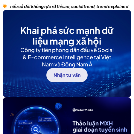
nếu cả đời không rực rỡ thì sao
,
socialtrend
,
trend explained
Khai phá sức mạnh dữ
liệu mạng xã hội
Công ty tiên phong dẫn đầu về Social
& E-commerce Intelligence tại Việt
Nam và Đông Nam Á
Nhận tư vấn