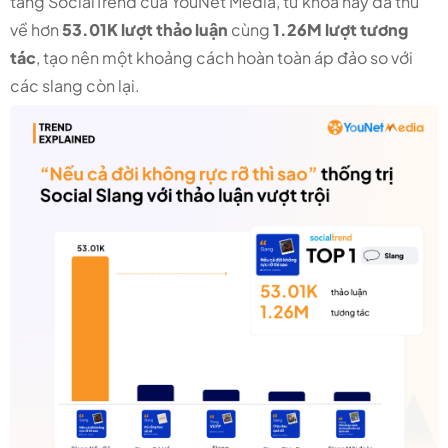
tảng SocialTrend của YouNet Media, từ khóa này đã thu
về hơn
53.01K lượt thảo luận
cùng
1.26M lượt tương
tác
, tạo nên một khoảng cách hoàn toàn áp đảo so với
các slang còn lại.