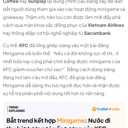
Coffee
hay
Sunplay
lại dùng chính câu slang này để dẫn
dắt người dùng tham gia vào các hoạt động minigame và
giveaway. Thậm chí, trào lưu còn được làm mới đầy phá
cách qua màn khoe sắc đồng phục của
Vietnam Airlines
hay thông điệp cơ hội nghề nghiệp từ
Sacombank
.
Cụ thể,
KFC
đã lồng ghép slang vào một bài đăng
Minigame với biến thể:
“Nếu cả đời không rực rỡ thì… ít
nhất bữa nay cũng phải chơi bằng được minigame của
KFC giành voucher chứ sao!”
. Bằng cách dùng slang
đang hot làm câu mở đầu, KFC đã giúp bài đăng
Minigame dễ dàng thu hút người đọc hơn và nhận được
sự hỗ trợ phân phối nội dung tốt hơn từ nền tảng.