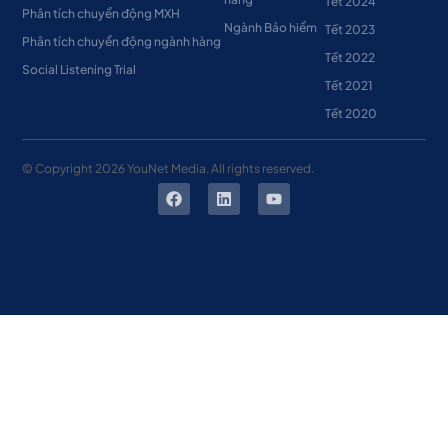
Tết 2024
Phân tích chuyển động MXH
Ngành Bảo hiểm
Tết 2023
Phân tích chuyển động ngành hàng
Tết 2022
Social Listening Trial
Tết 2021
Tết 2020
© Copyright
2026
YouNet Media. All rights reserved.