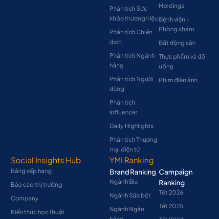
Holdings
Phân tích Sức
khỏe thương hiệu
Bệnh viện -
Phòng khám
Phân tích Chiến
dịch
Bất động sản
Phân tích Ngành
Thực phẩm và đồ
hàng
uống
Phân tích Người
Phim điện ảnh
dùng
Phân tích
Influencer
Daily Highlights
Phân tích Thương
mại điện tử
Social Insights Hub
YMI Ranking
Bảng xếp hạng
Brand Ranking
Campaign
Ngành Bia
Ranking
Báo cáo thị trường
Tết 2026
Ngành Sữa bột
Company
Tết 2025
Ngành Ngân
Kiến thức học thuật
hàng