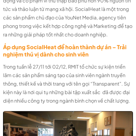
động và có phạm vi thu thập bao phủ hơn 90% nguồn tin
tức và thảo luận từ mạng xã hội. SocialHeat là một trong
các sản phẩm chủ đạo của YouNet Media, agency tiên
phong trong việc kết hợp công nghệ và Marketing để tạo
ra những giải pháp tốt nhất cho doanh nghiệp.
Áp dụng SocialHeat để hoàn thành dự án – Trải
nghiệm thú vị dành cho sinh viên
Trong tuần lễ 27/11 tới 02/12, RMIT tổ chức sự kiện triển
lãm các sản phẩm sáng tạo của sinh viên ngành truyền
thông, thiết kế và thời trang với tên gọi “Transparent”. Sự
kiện này là nơi qui tụ những bài tập xuất sắc đã được đại
diện nhiều công ty trong ngành bình chọn về chất lượng.