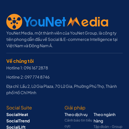
YouNet Media, một thành viên của YouNet Group, là công ty
tiên phong dẫn đầu về Social & E-commerce Intelligence tại
Việt Nam và Đông Nam Á.
Về chúng tôi
Hotline 1: 096 167 2878
Hotline 2: 097 774 8746
Địa chỉ: Lầu 2, Lữ Gia Plaza, 70 Lữ Gia, Phường Phú Thọ, Thành
phố Hồ Chí Minh
Social Suite
Giải pháp
SocialHeat
Theo dịch vụ
Theo ngành
SocialTrend
Cảnh báo tin tiêu
hàng
cực
SocialLift
Tập đoàn - Group