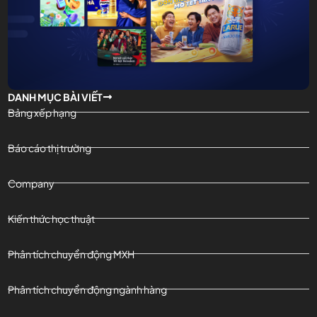
DANH MỤC BÀI VIẾT
Bảng xếp hạng
Báo cáo thị trường
Company
Kiến thức học thuật
Phân tích chuyển động MXH
Phân tích chuyển động ngành hàng