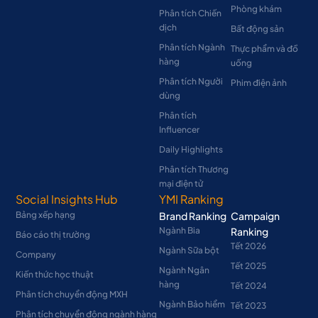
Phòng khám
Phân tích Chiến
dịch
Bất động sản
Phân tích Ngành
Thực phẩm và đồ
hàng
uống
Phân tích Người
Phim điện ảnh
dùng
Phân tích
Influencer
Daily Highlights
Phân tích Thương
mại điện tử
Social Insights Hub
YMI Ranking
Bảng xếp hạng
Brand Ranking
Campaign
Ngành Bia
Ranking
Báo cáo thị trường
Tết 2026
Ngành Sữa bột
Company
Tết 2025
Ngành Ngân
Kiến thức học thuật
hàng
Tết 2024
Phân tích chuyển động MXH
Ngành Bảo hiểm
Tết 2023
Phân tích chuyển động ngành hàng