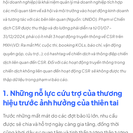
hội doanh nghiệp) là khái niệm quản lý mà doanh nghiệp tích hợp
các mối quan tâm về xã hội và môi trường vào hoạt động kinh doanh
và tương tác với các bên liên quan (Nguồn: UNIDO). Phạm vi Chiến
dịch CSR được thu thập và đo lường phải diễn ra từ 01/07 –
31/12/2024, phải có ít nhất 3 hoạt động truyền thông về CSR trên
MXH (VD: Ra mắt MV, cuộc thi, booking KOLs, báo chí, vận động
quyên góp, cứu trợ…); có hashtag về chiến dịch và thông điệp chiến
dịch liên quan đến CSR. Đối với các hoạt động truyền thông trong
chiến dịch không liên quan đến hoạt động CSR sẽ không được thu
thập dữ liệu trong phạm vi báo cáo.
1. Những nỗ lực cứu trợ của thương
hiệu trước ảnh hưởng của thiên tai
Trước những mất mát do các đợt bão lũ lớn, nhu cầu
được sẻ chia và hỗ trợ ngày càng gia tăng, đồng thời
cũng khơi dậy sự quan tâm và tinh thần tương thân tương