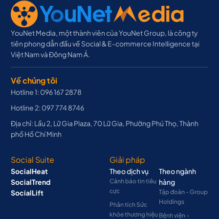
YouNet Media, một thành viên của YouNet Group, là công ty
tiên phong dẫn đầu về Social & E-commerce Intelligence tại
Việt Nam và Đông Nam Á.
Về chúng tôi
Hotline 1: 096 167 2878
Hotline 2: 097 774 8746
Địa chỉ: Lầu 2, Lữ Gia Plaza, 70 Lữ Gia, Phường Phú Thọ, Thành
phố Hồ Chí Minh
Social Suite
Giải pháp
SocialHeat
Theo dịch vụ
Theo ngành
SocialTrend
Cảnh báo tin tiêu
hàng
cực
SocialLift
Tập đoàn - Group
Holdings
Phân tích Sức
khỏe thương hiệu
Bệnh viện -