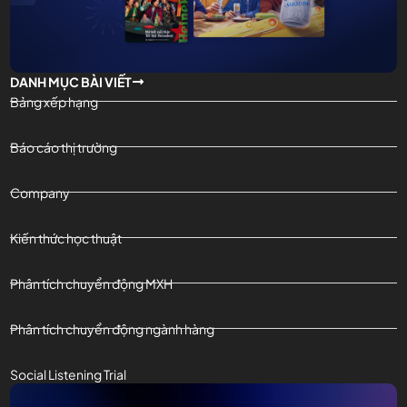
DANH MỤC BÀI VIẾT
Bảng xếp hạng
Báo cáo thị trường
Company
Kiến thức học thuật
Phân tích chuyển động MXH
Phân tích chuyển động ngành hàng
Social Listening Trial