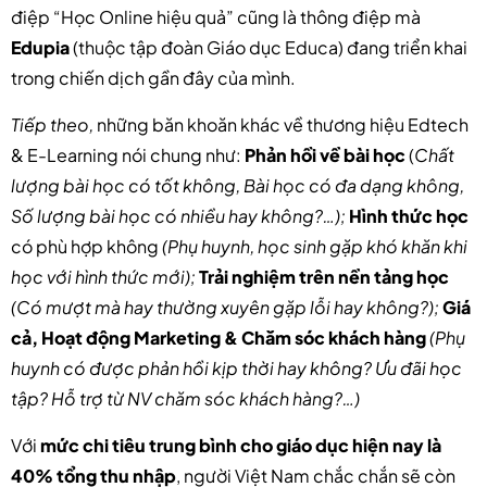
điệp “Học Online hiệu quả” cũng là thông điệp mà
Edupia
(thuộc tập đoàn Giáo dục Educa) đang triển khai
trong chiến dịch gần đây của mình.
Tiếp theo,
những băn khoăn khác về thương hiệu Edtech
& E-Learning nói chung như:
Phản hồi về bài học
(
Chất
lượng bài học có tốt không, Bài học có đa dạng không,
Số lượng bài học có nhiều hay không?…);
Hình thức học
có phù hợp không
(Phụ huynh, học sinh gặp khó khăn khi
học với hình thức mới);
Trải nghiệm trên nền tảng học
(Có mượt mà hay thường xuyên gặp lỗi hay không?);
Giá
cả,
Hoạt động Marketing
& Chăm sóc khách hàng
(Phụ
huynh có được phản hồi kịp thời hay không? Ưu đãi học
tập? Hỗ trợ từ NV chăm sóc khách hàng?…)
Với
mức chi tiêu trung bình cho giáo dục hiện nay là
40% tổng thu nhập
, người Việt Nam chắc chắn sẽ còn