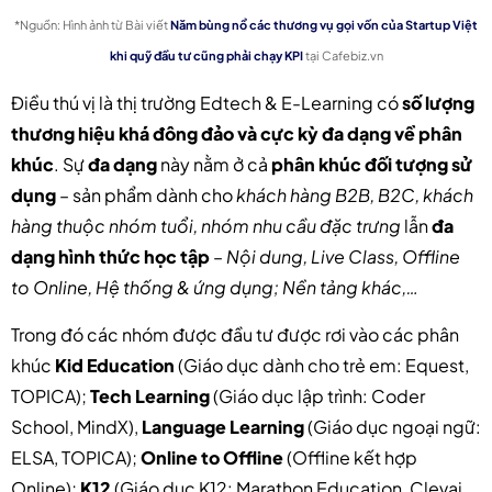
*Nguồn: Hình ảnh từ Bài viết
Năm bùng nổ các thương vụ gọi vốn của Startup Việt
khi quỹ đầu tư cũng phải chạy KPI
tại Cafebiz.vn
Điều thú vị là thị trường Edtech & E-Learning có
số lượng
thương hiệu khá đông đảo và cực kỳ đa dạng về phân
khúc
. Sự
đa dạng
này nằm ở cả
phân khúc đối tượng sử
dụng
– sản phẩm dành cho
khách hàng B2B, B2C, khách
hàng thuộc nhóm tuổi, nhóm nhu cầu đặc trưng
lẫn
đa
dạng hình thức học tập
–
Nội dung, Live Class, Offline
to Online, Hệ thống & ứng dụng; Nền tảng khác,…
Trong đó các nhóm được đầu tư được rơi vào các phân
khúc
Kid Education
(Giáo dục dành cho trẻ em: Equest,
TOPICA);
Tech Learning
(Giáo dục lập trình: Coder
School, MindX),
Language Learning
(Giáo dục ngoại ngữ:
ELSA, TOPICA);
Online to Offline
(Offline kết hợp
Online);
K12
(Giáo dục K12: Marathon Education, Clevai,