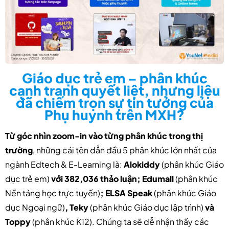
Giáo dục trẻ em – phân khúc
cạnh tranh quyết liệt, nhưng liệu
đã chiếm trọn sự tin tưởng của
Phụ huynh trên MXH?
Từ góc nhìn zoom-in vào từng phân khúc trong thị
trường
, những cái tên dẫn đầu 5 phân khúc lớn nhất của
ngành Edtech & E-Learning là:
Alokiddy
(phân khúc Giáo
dục trẻ em)
với 382,036 thảo luận; Edumall
(phân khúc
Nền tảng học trực tuyến)
; ELSA Speak
(phân khúc Giáo
dục Ngoại ngữ)
, Teky
(phân khúc Giáo dục lập trình)
và
Toppy
(phân khúc K12). Chúng ta sẽ dễ nhận thấy các