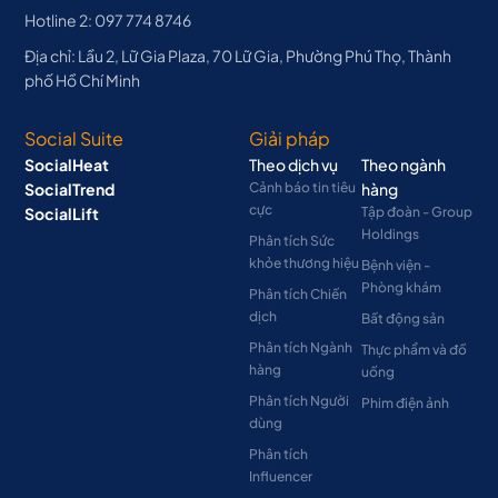
Hotline 2: 097 774 8746
Địa chỉ: Lầu 2, Lữ Gia Plaza, 70 Lữ Gia, Phường Phú Thọ, Thành
phố Hồ Chí Minh
Social Suite
Giải pháp
SocialHeat
Theo dịch vụ
Theo ngành
SocialTrend
Cảnh báo tin tiêu
hàng
cực
SocialLift
Tập đoàn - Group
Holdings
Phân tích Sức
khỏe thương hiệu
Bệnh viện -
Phòng khám
Phân tích Chiến
dịch
Bất động sản
Phân tích Ngành
Thực phẩm và đồ
hàng
uống
Phân tích Người
Phim điện ảnh
dùng
Phân tích
Influencer