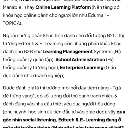
Manabie…) hay
Online Learning Platform
(Nền tảng có
khóa học online dành cho người lớn như Edumall –
TOPICA).
Ngoài những phân khúc trên dành cho đối tượng B2C, thị
trường Edtech & E-Learning còn những phân khúc khác
dành cho B2B như
Learning Management
Systems (Hệ
thống quản lý quản tập),
School Administration
(Hệ
thống quản lý trường học),
Enterprise Learning
(Giáo
dục dành cho doanh nghiệp).
Được đánh giá là thị trường mới nổi đầy tiềm năng – “gà
đẻ trứng vàng”, có số lượng đối thủ cạnh tranh nhiều &
đánh đúng vào nhu cầu thiết yếu của người tiêu dùng
(phụ huynh, học sinh ưu tiên đầu tư vào giáo dục); vậy
qua
góc nhìn social listening, Edtech & E-Learning đang ở
mức độ trưởng thành (Maturity) nào trên mạng xã hội?