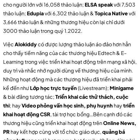
cho người lớn với 16,058 thảo luận;
ELSA speak
với 7,503
thảo luận;
Edupia
với 6,302 thảo luận &
Topica Native
với
3,666 thảo luận & những thương hiệu còn lại chỉ dưới
3000 thảo luận trong quý 1.2022.
Việc
Alokiddy
có được lượng thảo luận áo đảo hơn hẳn
cho thấy tiềm năng của các thương hiệu Edtech & E-
Learning trong việc triển khai hoạt động trên mạng xã hội,
duy trì và nhắc nhớ người dùng về thương hiệu của mình.
Những hoạt động mà các thương hiệu đã triển khai phải
kể đến như
Lớp học trực tuyến
(Livestream);
Minigame
& bài đăng tương tác;
Triển khai các thử thách, cuộc
thi
; hay
Video phỏng vấn học sinh, phụ huynh
hay
triển
khai hoạt động CSR
, tài trợ học bổng…Bên cạnh đó các
thương hiệu cũng triển khai hoạt động trên
Online News,
PR
hay kết hợp cùng với tổ chức giáo dục,
quảng bá