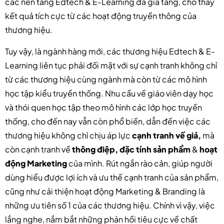
các nền tảng Edtech & E-Learning đã gia tăng, cho thấy
kết quả tích cực từ các hoạt động truyền thông của
thương hiệu.
Tuy vậy, là ngành hàng mới, các thương hiệu Edtech & E-
Learning liên tục phải đối mặt với sự cạnh tranh không chỉ
từ các thương hiệu cùng ngành mà còn từ các mô hình
học tập kiểu truyền thống. Nhu cầu về giáo viên dạy học
và thói quen học tập theo mô hình các lớp học truyền
thống, cho đến nay vẫn còn phổ biến, dẫn đến việc các
thương hiệu không chỉ chịu áp lực
cạnh tranh về giá,
mà
còn cạnh tranh về
thông điệp, đặc tính sản phẩm
&
hoạt
động Marketing
của mình. Rút ngắn rào cản, giúp người
dùng hiểu được lợi ích và ưu thế cạnh tranh của sản phẩm,
cũng như cải thiện hoạt động Marketing & Branding là
những ưu tiên số 1 của các thương hiệu. Chính vì vậy, việc
lắng nghe, nắm bắt những phản hồi tiêu cực về chất