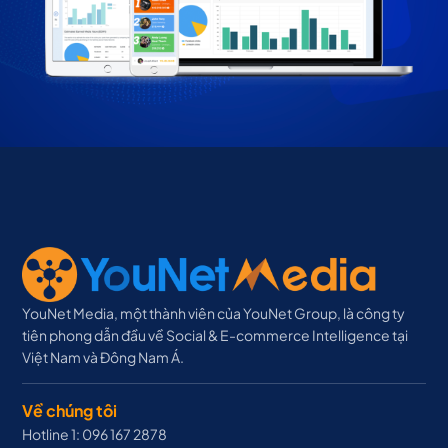
YouNet Media, một thành viên của YouNet Group, là công ty
tiên phong dẫn đầu về Social & E-commerce Intelligence tại
Việt Nam và Đông Nam Á.
Về chúng tôi
Hotline 1: 096 167 2878