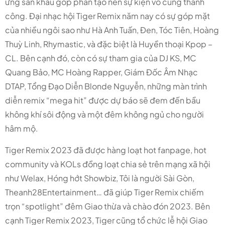
ứng sân khấu góp phần tạo nên sự kiện vô cùng thành
công. Đại nhạc hội Tiger Remix năm nay có sự góp mặt
của nhiều ngôi sao như Hà Anh Tuấn, Đen, Tóc Tiên, Hoàng
Thuỳ Linh, Rhymastic, và đặc biệt là Huyền thoại Kpop –
CL. Bên cạnh đó, còn có sự tham gia của DJ KS, MC
Quang Bảo, MC Hoàng Rapper, Giám Đốc Âm Nhạc
DTAP, Tổng Đạo Diễn Blonde Nguyễn, những màn trình
diễn remix “mega hit” được dự báo sẽ đem đến bầu
không khí sôi động và một đêm không ngủ cho người
hâm mộ.
Tiger Remix 2023 đã được hàng loạt hot fanpage, hot
community và KOLs đồng loạt chia sẻ trên mạng xã hội
như Welax, Hóng hớt Showbiz, Tôi là người Sài Gòn,
Theanh28Entertainment… đã giúp Tiger Remix chiếm
trọn “spotlight” đêm Giao thừa và chào đón 2023. Bên
cạnh Tiger Remix 2023, Tiger cũng tổ chức lễ hội Giao