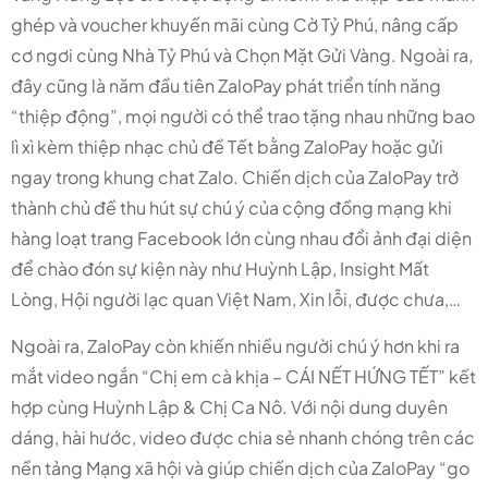
ghép và voucher khuyến mãi cùng Cờ Tỷ Phú, nâng cấp
cơ ngơi cùng Nhà Tỷ Phú và Chọn Mặt Gửi Vàng. Ngoài ra,
đây cũng là năm đầu tiên ZaloPay phát triển tính năng
“thiệp động”, mọi người có thể trao tặng nhau những bao
lì xì kèm thiệp nhạc chủ đề Tết bằng ZaloPay hoặc gửi
ngay trong khung chat Zalo. Chiến dịch của ZaloPay trở
thành chủ đề thu hút sự chú ý của cộng đồng mạng khi
hàng loạt trang Facebook lớn cùng nhau đổi ảnh đại diện
để chào đón sự kiện này như Huỳnh Lập, Insight Mất
Lòng, Hội người lạc quan Việt Nam, Xin lỗi, được chưa,…
Ngoài ra, ZaloPay còn khiến nhiều người chú ý hơn khi ra
mắt video ngắn “Chị em cà khịa – CÁI NẾT HỨNG TẾT” kết
hợp cùng Huỳnh Lập & Chị Ca Nô. Với nội dung duyên
dáng, hài hước, video được chia sẻ nhanh chóng trên các
nền tảng Mạng xã hội và giúp chiến dịch của ZaloPay “go