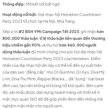
Thông điệp:
Mở kết nối bất ngờ
Hoạt động nổi bật:
Đại nhạc hội Heineken Countdown
Party 2023 tổ chức tại Hà Nội, Nha Trang.
Xếp vị trí
#2 BXH YMI Campaign Tết 2023
, ghi nhận
hơn
800.000 thảo luận
,
tỉ lệ thảo luận liên quan đến thương
hiệu chiếm gần 90%
và thu hút
hơn 460.000 người
dùng thảo luận
đủ minh chứng cho sức hút đại nhạc hội
Heineken Countdown Party 2023 của Heineken. Điểm
nhấn của đại nhạc hội lần này có thể kể đến sự xuất hiện
của dàn sao “đẳng cấp” như DJ Quintino, DJ Hyo, Diva Mỹ
Linh, Diva Thu Minh, Rapper Blacka,… đã “bung” loạt beat
đỉnh cao, tạo nên không khí bùng nổ khó quên. Bên cạnh
đó, sân khấu được dàn dựng hoành tráng với thiết kế 4
mặt, trực quan 360 độ đã góp phần đem đến những trải
nghiệm mãn nhãn cho người xem.