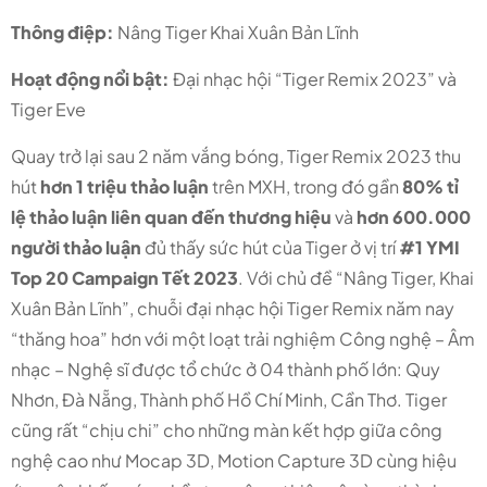
Thông điệp:
Nâng Tiger Khai Xuân Bản Lĩnh
Hoạt động nổi bật:
Đại nhạc hội “Tiger Remix 2023” và
Tiger Eve
Quay trở lại sau 2 năm vắng bóng, Tiger Remix 2023 thu
hút
hơn 1 triệu thảo luận
trên MXH, trong đó gần
80% tỉ
lệ thảo luận liên quan đến thương hiệu
và
hơn 600.000
người thảo luận
đủ thấy sức hút của Tiger ở vị trí
#1 YMI
Top 20 Campaign Tết 2023
. Với chủ đề “Nâng Tiger, Khai
Xuân Bản Lĩnh”, chuỗi đại nhạc hội Tiger Remix năm nay
“thăng hoa” hơn với một loạt trải nghiệm Công nghệ – Âm
nhạc – Nghệ sĩ được tổ chức ở 04 thành phố lớn: Quy
Nhơn, Đà Nẵng, Thành phố Hồ Chí Minh, Cần Thơ.
Tiger
cũng rất “chịu chi” cho những màn kết hợp giữa công
nghệ cao như Mocap 3D, Motion Capture 3D cùng hiệu