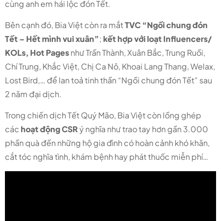
cùng anh em hái lộc đón Tết.
Bên cạnh đó, Bia Việt còn ra mắt
TVC “Ngồi chung đón
Tết – Hết mình vui xuân”
;
kết hợp với loạt Influencers/
KOLs, Hot Pages
như Trấn Thành, Xuân Bắc, Trung Ruồi,
Chí Trung, Khắc Việt, Chị Ca Nô, Khoai Lang Thang, Welax,
Lost Bird,… để lan toả tinh thần “Ngồi chung đón Tết” sau
2 năm đại dịch.
Trong chiến dịch Tết Quý Mão, Bia Việt còn lồng ghép
các
hoạt động CSR
ý nghĩa như
trao tay hơn gần 3.000
phần quà đến những hộ gia đình có hoàn cảnh khó khăn,
cắt tóc nghĩa tình, khám bệnh hay phát thuốc miễn phí…