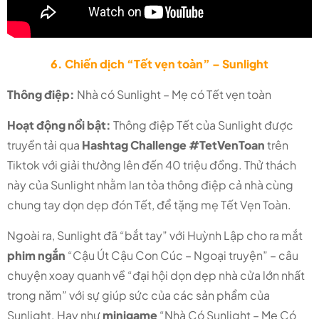
6. Chiến dịch “Tết vẹn toàn” – Sunlight
Thông điệp:
Nhà có Sunlight – Mẹ có Tết vẹn toàn
Hoạt động nổi bật:
Thông điệp Tết của Sunlight được
truyền tải qua
Hashtag Challenge #TetVenToan
trên
Tiktok với giải thưởng lên đến 40 triệu đồng. Thử thách
này của Sunlight nhằm lan tỏa thông điệp cả nhà cùng
chung tay dọn dẹp đón Tết, để tặng mẹ Tết Vẹn Toàn.
Ngoài ra, Sunlight đã “bắt tay” với Huỳnh Lập cho ra mắt
phim ngắn
“Cậu Út Cậu Con Cúc – Ngoại truyện” – câu
chuyện xoay quanh về “đại hội dọn dẹp nhà cửa lớn nhất
trong năm” với sự giúp sức của các sản phẩm của
Sunlight. Hay như
minigame
“Nhà Có Sunlight – Mẹ Có