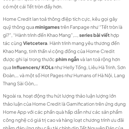
có một cái Tết tròn đầy hơn.
Home Credit lan toả thông điệp tích cực, kêu gọi gây
quỹ thông qua
minigames
trên Fanpage như “Tết tròn là
gì?”, “Hành trình đến Khao Mang”,…,
series bài viết
hợp
tác cùng
Vietcetera
. Hành trình mang yêu thương đến
Khao Mang, tinh thần vì cộng đồng của Home Credit
được ghi lại trong thước
phim ngắn
và lan toả rộng hơn
qua
Influencers/ KOLs
như Helly Tống, Liêu Hà Trinh, Sơn
Đoàn,… và một số Hot Pages như Humans of Hà Nội, Lang
Thang Sài Gòn,…
Ngoài ra, hoạt động thu hút lượng thảo luận lượng lớn
thảo luận của Home Credit là Gamification trên ứng dụng
Home App với các phần quà hấp dẫn như các sản phẩm
công nghệ có giá trị cao và hàng loạt chương trình ưu đãi
nhằm đáp ứng nhu cầu tài chính dịp Tết Nguyên Đán của