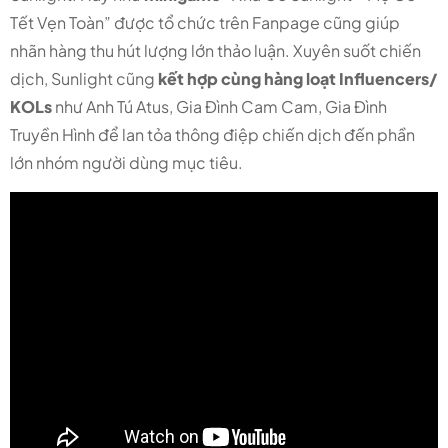
Tết Vẹn Toàn” được tổ chức trên Fanpage cũng giúp
nhãn hàng thu hút lượng lớn thảo luận. Xuyên suốt chiến
dịch, Sunlight cũng
kết hợp cùng hàng loạt Influencers/
KOLs
như Anh Tú Atus, Gia Đình Cam Cam, Gia Đình
Truyền Hình để lan tỏa thông điệp chiến dịch đến phần
lớn nhóm người dùng mục tiêu.