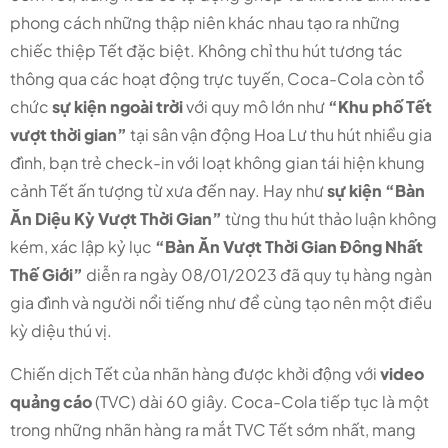
phong cách những thập niên khác nhau tạo ra những
chiếc thiệp Tết đặc biệt. Không chỉ thu hút tương tác
thông qua các hoạt động trực tuyến, Coca-Cola còn tổ
chức
sự kiện ngoài trời
với quy mô lớn như
“Khu phố Tết
vượt thời gian”
tại sân vận động Hoa Lư thu hút nhiều gia
đình, bạn trẻ check-in với loạt không gian tái hiện khung
cảnh Tết ấn tượng từ xưa đến nay. Hay như
sự kiện
“Bàn
Ăn Diệu Kỳ Vượt Thời Gian”
từng thu hút thảo luận không
kém, xác lập kỷ lục
“Bàn Ăn Vượt Thời Gian Đông Nhất
Thế Giới”
diễn ra ngày 08/01/2023 đã quy tụ hàng ngàn
gia đình và người nổi tiếng như để cùng tạo nên một điều
kỳ diệu thú vị.
Chiến dịch Tết của nhãn hàng được khởi động với
video
quảng cáo
(TVC) dài 60 giây. Coca-Cola tiếp tục là một
trong những nhãn hàng ra mắt TVC Tết sớm nhất, mang