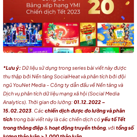
*Lưu ý:
Dữ liệu sử dụng trong series bài viết này được
thu thập bởi Nền tảng SocialHeat và phân tích bởi đội
ngũ YouNet Media – Công ty dẫn đầu về Nền tảng và
Dịch vụ phân tích dữ liệu mạng xã hội (Social Media
Analytics). Thời gian đo lường:
01.12.2022 –
15.02.2023
. Các
chiến dịch được đo lường và phân
tích
trong bài viết này là các chiến dịch có
yếu tố Tết
trong thông điệp
&
hoạt động truyền thông
, với
tổng số
lượng thảo luận > 1,000 thảo luận
.