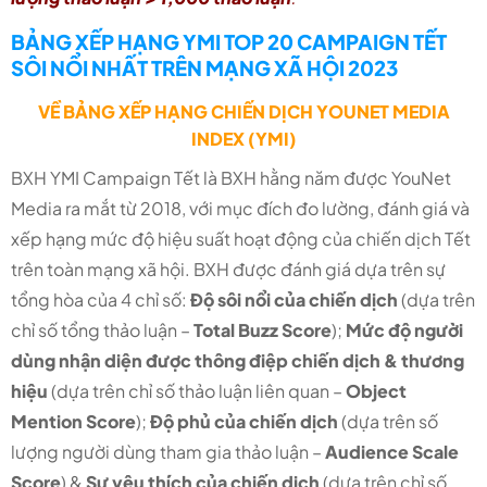
BẢNG XẾP HẠNG YMI TOP 20 CAMPAIGN TẾT
SÔI NỔI NHẤT TRÊN MẠNG XÃ HỘI 2023
VỀ BẢNG XẾP HẠNG CHIẾN DỊCH YOUNET MEDIA
INDEX (YMI)
BXH YMI Campaign Tết là BXH hằng năm được YouNet
Media ra mắt từ 2018, với mục đích đo lường, đánh giá và
xếp hạng mức độ hiệu suất hoạt động của chiến dịch Tết
trên toàn mạng xã hội. BXH được đánh giá dựa trên sự
tổng hòa của 4 chỉ số:
Độ sôi nổi của chiến dịch
(dựa trên
chỉ số tổng thảo luận –
Total Buzz Score
);
Mức độ người
dùng nhận diện được thông điệp chiến dịch & thương
hiệu
(dựa trên chỉ số thảo luận liên quan –
Object
Mention Score
);
Độ phủ của chiến dịch
(dựa trên số
lượng người dùng tham gia thảo luận –
Audience Scale
Score
) &
Sự yêu thích của chiến dịch
(dựa trên chỉ số