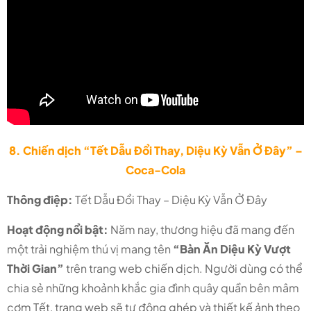
8. Chiến dịch “Tết Dẫu Đổi Thay, Diệu Kỳ Vẫn Ở Đây” –
Coca-Cola
Thông điệp:
Tết Dẫu Đổi Thay – Diệu Kỳ Vẫn Ở Đây
Hoạt động nổi bật:
Năm nay, thương hiệu đã mang đến
một trải nghiệm thú vị mang tên
“Bàn Ăn Diệu Kỳ Vượt
Thời Gian”
trên trang web chiến dịch. Người dùng có thể
chia sẻ những khoảnh khắc gia đình quây quần bên mâm
cơm Tết, trang web sẽ tự động ghép và thiết kế ảnh theo