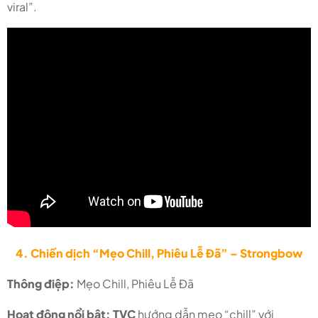
viral”.
4. Chiến dịch “Mẹo Chill, Phiêu Lễ Đã” – Strongbow
Thông điệp:
Mẹo Chill, Phiêu Lễ Đã
Hoạt động nổi bật:
TVC
hướng dẫn mẹo “chill” với