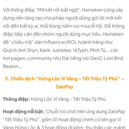
Với thông điệp “Mở kết nối bất ngờ”, Heineken cũng xây
dựng nền tảng tạo cho phép người dùng gửi lời mời kết
nối đến bất kỳ ai, thổi bùng niềm vui mùa lễ hội. Để thông
điệp tiếp cận đến nhóm người dùng mục tiêu, Heineken
đã “chiêu mộ” dàn Influencer/KOL hoành tráng như
Quỳnh Anh Shyn, Karik, Justatee, 16Typh, Minh Tú,.. các
hot pages, community như Đài tiếng nói GenZ, Lost Bird,
Beatvn,…
3. Chiến dịch “Hứng Lộc Ví Vàng – Tết Triệu Tỷ Phú” –
ZaloPay
Thông điệp:
Hứng Lộc Ví Vàng – Tết Triệu Tỷ Phú
Hoạt động nổi bật:
Chuỗi trò chơi trên ứng dụng ZaloPay
“Tết Triệu Tỷ Phú”, gồm 01 hoạt động chính có tên gọi Ví
Vàng Hứng Lộc & 3 hoạt động đi kèm: thu thập các mảnh