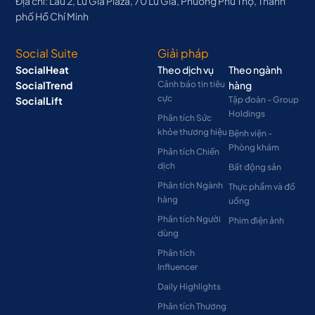
Địa chỉ: Lầu 2, Lữ Gia Plaza, 70 Lữ Gia, Phường Phú Thọ, Thành
phố Hồ Chí Minh
Social Suite
Giải pháp
SocialHeat
Theo dịch vụ
Theo ngành
SocialTrend
Cảnh báo tin tiêu
hàng
cực
SocialLift
Tập đoàn - Group
Holdings
Phân tích Sức
khỏe thương hiệu
Bệnh viện -
Phòng khám
Phân tích Chiến
dịch
Bất động sản
Phân tích Ngành
Thực phẩm và đồ
hàng
uống
Phân tích Người
Phim điện ảnh
dùng
Phân tích
Influencer
Daily Highlights
Phân tích Thương