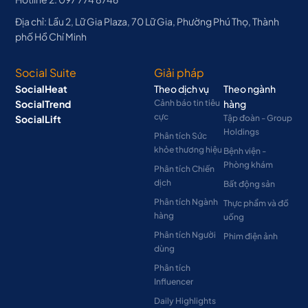
Địa chỉ: Lầu 2, Lữ Gia Plaza, 70 Lữ Gia, Phường Phú Thọ, Thành
phố Hồ Chí Minh
Social Suite
Giải pháp
SocialHeat
Theo dịch vụ
Theo ngành
SocialTrend
Cảnh báo tin tiêu
hàng
cực
SocialLift
Tập đoàn - Group
Holdings
Phân tích Sức
khỏe thương hiệu
Bệnh viện -
Phòng khám
Phân tích Chiến
dịch
Bất động sản
Phân tích Ngành
Thực phẩm và đồ
hàng
uống
Phân tích Người
Phim điện ảnh
dùng
Phân tích
Influencer
Daily Highlights