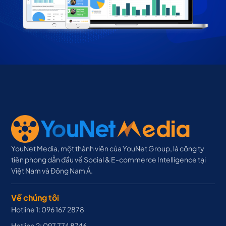
YouNet Media, một thành viên của YouNet Group, là công ty
tiên phong dẫn đầu về Social & E-commerce Intelligence tại
Việt Nam và Đông Nam Á.
Về chúng tôi
Hotline 1: 096 167 2878
Hotline 2: 097 774 8746