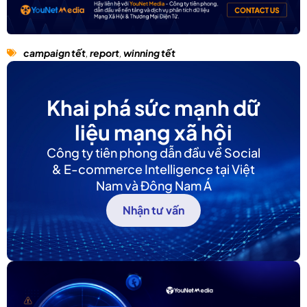
campaign tết
,
report
,
winning tết
Khai phá sức mạnh dữ
liệu mạng xã hội
Công ty tiên phong dẫn đầu về Social
& E-commerce Intelligence tại Việt
Nam và Đông Nam Á
Nhận tư vấn