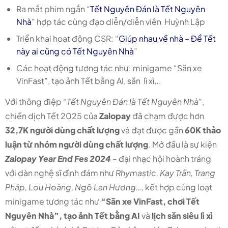
Ra mắt phim ngắn “
Tết Nguyên Đán là Tết Nguyên
Nhà
” hợp tác cùng đạo diễn/diễn viên Huỳnh Lập
Triển khai hoạt động CSR: “
Giúp nhau về nhà – Để Tết
này ai cũng có Tết Nguyên Nhà
”
Các hoạt động tương tác như: minigame “Săn xe
VinFast”, tạo ảnh Tết bằng AI, săn lì xì,..
Với thông điệp
“Tết Nguyên Đán là Tết Nguyên Nhà”
,
chiến dịch Tết 2025 của
Zalopay
đã chạm được hơn
32,7K người dùng chất lượng
và đạt được gần
60K thảo
luận từ nhóm người dùng chất lượng
. Mở đầu là sự kiện
Zalopay Year End Fes 2024
– đại nhạc hội hoành tráng
với dàn nghệ sĩ đình đám như
Rhymastic, Kay Trần, Trang
Pháp, Lou Hoàng, Ngô Lan Hương…
, kết hợp cùng loạt
minigame tương tác như
“Săn xe VinFast, chơi Tết
Nguyên Nhà”, tạo ảnh Tết bằng AI
và
lịch săn siêu lì xì