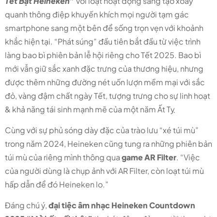
Tết Bật Heineken”
với loạt hoạt động sáng tạo xoay
quanh thông điệp
khuyến khích mọi người tạm gác
smartphone sang một bên để sống trọn vẹn với khoảnh
khắc hiện tại.
“Phát súng” đầu tiên bắt đầu từ việc trình
làng bao bì phiên bản lễ hội riêng cho Tết 2025. B
ao bì
mới vẫn giữ sắc xanh đặc trưng của thương hiệu, nhưng
được thêm những đường nét uốn lượn mềm mại với sắc
đỏ, vàng đậm chất ngày Tết, tượng trưng cho sự linh hoạt
& khả năng tái sinh mạnh mẽ của một năm Ất Tỵ
Cùng với sự phủ sóng dày đặc của trào lưu “xé túi mù”
trong năm 2024, Heineken cũng tung ra những phiên bản
túi mù của riêng mình thông qua
game AR Filter
. “Việc
của người dùng là chụp ảnh với AR Filter, còn loạt túi mù
hấp dẫn để đó Heineken lo.”
Đáng chú ý,
đại tiệc âm nhạc Heineken Countdown