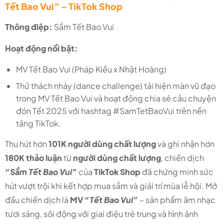
Tết Bao Vui” – TikTok Shop
Thông điệp:
Sắm Tết Bao Vui
Hoạt động nổi bật:
MV Tết Bao Vui (Pháp Kiều x Nhật Hoàng)
Thử thách nhảy (dance challenge) tái hiện màn vũ đạo
trong MV Tết Bao Vui và hoạt động chia sẻ câu chuyện
đón Tết 2025 với hashtag #SamTetBaoVui trên nền
tảng TikTok.
Thu hút hơn
101K người dùng chất lượng
và ghi nhận hơn
180K thảo luận
từ
người dùng chất lượng
, chiến dịch
“Sắm Tết Bao Vui”
của
TikTok Shop
đã chứng minh sức
hút vượt trội khi kết hợp mua sắm và giải trí mùa lễ hội. Mở
đầu chiến dịch là
MV
“Tết Bao Vui”
– sản phẩm âm nhạc
tươi sáng, sôi động với giai điệu trẻ trung và hình ảnh