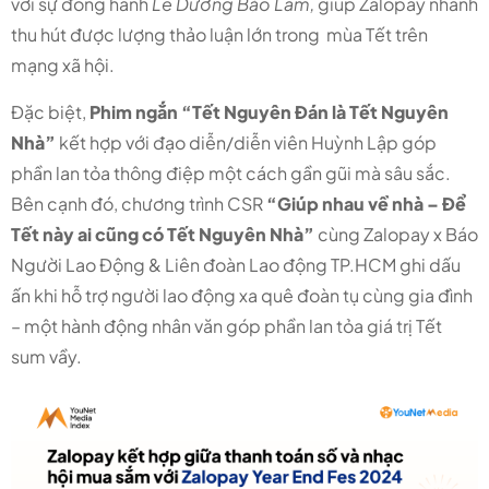
với sự đồng hành
Lê Dương Bảo Lâm,
giúp Zalopay nhanh
thu hút được lượng thảo luận lớn trong mùa Tết trên
mạng xã hội.
Đặc biệt,
Phim ngắn “Tết Nguyên Đán là Tết Nguyên
Nhà”
kết hợp với đạo diễn/diễn viên Huỳnh Lập góp
phần lan tỏa thông điệp một cách gần gũi mà sâu sắc.
Bên cạnh đó, chương trình CSR
“Giúp nhau về nhà – Để
Tết này ai cũng có Tết Nguyên Nhà”
cùng Zalopay x Báo
Người Lao Động & Liên đoàn Lao động TP.HCM ghi dấu
ấn khi hỗ trợ người lao động xa quê đoàn tụ cùng gia đình
– một hành động nhân văn góp phần lan tỏa giá trị Tết
sum vầy.