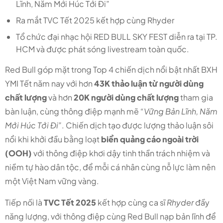
Lĩnh, Năm Mới Húc Tới Đi”
Ra mắt TVC Tết 2025 kết hợp cùng Rhyder
Tổ chức đại nhạc hội RED BULL SKY FEST diễn ra tại TP.
HCM và được phát sóng livestream toàn quốc.
Red Bull góp mặt trong Top 4 chiến dịch nổi bật nhất BXH
YMI Tết năm nay với hơn
43K thảo luận từ người dùng
chất lượng
và hơn
20K người dùng chất lượng
tham gia
bàn luận, cùng thông điệp mạnh mẽ
“Vững Bản Lĩnh, Năm
Mới Húc Tới Đi”
. Chiến dịch tạo được lượng thảo luận sôi
nổi khi khởi đầu bằng loạt
biển quảng cáo ngoài trời
(OOH)
với thông điệp khơi dậy tinh thần trách nhiệm và
niềm tự hào dân tộc, để mỗi cá nhân cùng nỗ lực làm nên
một Việt Nam vững vàng.
Tiếp nối là
TVC Tết 2025
kết hợp cùng ca sĩ
Rhyder
đầy
năng lượng, với thông điệp cùng Red Bull nạp bản lĩnh để