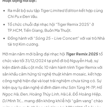
Hoạt động nổi bật:
Ra mắt bộ sưu tập
Tiger Limited Edition
kết hợp cùng
Chi Pu x Đen Vâu.
Tổ chức chuỗi đại nhạc hội “Tiger Remix 2025” ở
TP.HCM, Tiền Giang, Buôn Ma Thuột.
Đồng hành với
“Sóng 25 – Live Concert”
với vai trò Nhà
tài trợ Kim cương.
Mở màn năm mới bằng đại nhạc hội
Tiger Remix 2025
tổ
chức vào tối 31/12/2024 tại phố đi bộ Nguyễn Huệ, sự
kiện đánh dấu cột mốc 10 năm hành trình Tiger Remix với
sân khấu cảm hứng từ nghệ thuật khảm mosaic, kết hợp
công nghệ hiện đại và loạt trải nghiệm chưa từng có. Sự
kiện quy tụ dàn nghệ sĩ đình đám như
Sơn Tùng M-TP, Hồ
Ngọc Hà, Đen, Hoàng Thùy Linh, Hà Lê, Đỗ Hoàng Hiệp,
DJ Minh Trí
,… mang đến không khí lễ hội “gầm vang” chào