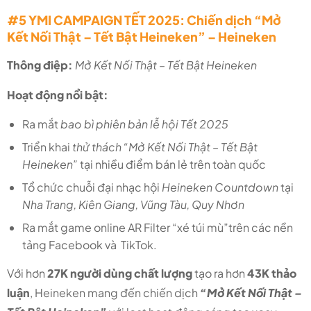
#5 YMI CAMPAIGN TẾT 2025: Chiến dịch “Mở
Kết Nối Thật – Tết Bật Heineken” – Heineken
Thông điệp:
Mở Kết Nối Thật – Tết Bật Heineken
Hoạt động nổi bật:
Ra mắt
bao bì phiên bản lễ hội Tết 2025
Triển khai
thử thách “Mở Kết Nối Thật – Tết Bật
Heineken”
tại nhiều điểm bán lẻ trên toàn quốc
Tổ chức chuỗi đại nhạc hội
Heineken Countdown
tại
Nha Trang, Kiên Giang, Vũng Tàu, Quy Nhơn
Ra mắt game online AR Filter “xé túi mù”trên các nền
tảng Facebook và TikTok.
Với hơn
27K người dùng chất lượng
tạo ra hơn
43K thảo
luận
, Heineken mang đến chiến dịch
“Mở Kết Nối Thật –