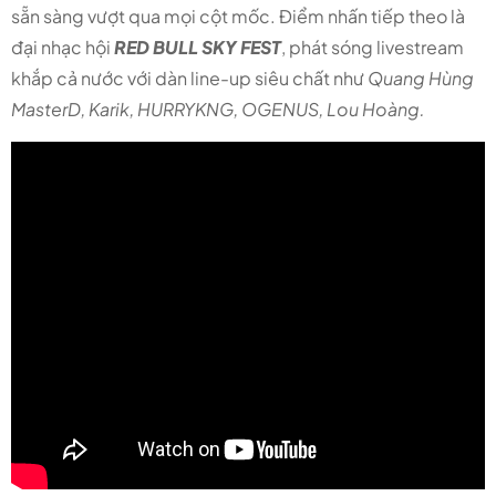
sẵn sàng vượt qua mọi cột mốc. Điểm nhấn tiếp theo là
đại nhạc hội
RED BULL SKY FEST
, phát sóng livestream
khắp cả nước với dàn line-up siêu chất như
Quang Hùng
MasterD, Karik, HURRYKNG, OGENUS, Lou Hoàng.