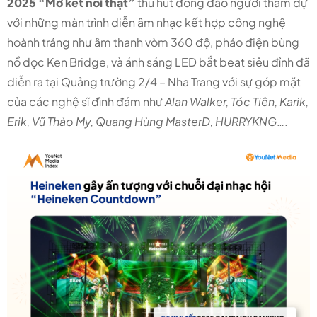
2025 “Mở kết nối thật”
thu hút đông đảo người tham dự
với những màn trình diễn âm nhạc kết hợp công nghệ
hoành tráng như
âm thanh vòm 360 độ, pháo điện bùng
nổ dọc Ken Bridge, và ánh sáng LED bắt beat siêu
đỉnh đã
diễn ra tại Quảng trường 2/4 – Nha Trang với sự góp mặt
của các nghệ sĩ đình đám như
Alan Walker, Tóc Tiên, Karik,
Erik, Vũ Thảo My, Quang Hùng MasterD, HURRYKNG
….