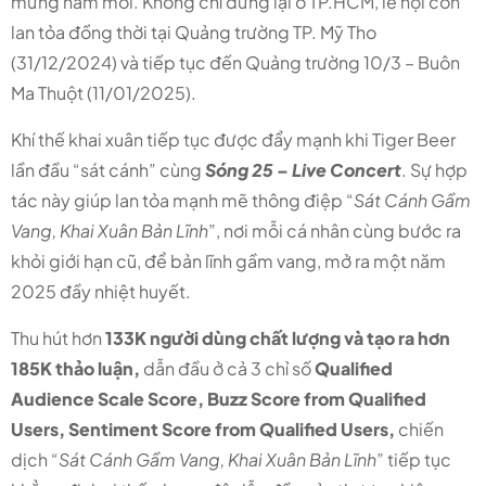
mừng năm mới. Không chỉ dừng lại ở TP.HCM, lễ hội còn
lan tỏa đồng thời tại Quảng trường TP. Mỹ Tho
(31/12/2024) và tiếp tục đến Quảng trường 10/3 – Buôn
Ma Thuột (11/01/2025).
Khí thế khai xuân tiếp tục được đẩy mạnh khi Tiger Beer
lần đầu “sát cánh” cùng
Sóng 25 – Live Concert
. Sự hợp
tác này giúp lan tỏa mạnh mẽ thông điệp “
Sát Cánh Gầm
Vang, Khai Xuân Bản Lĩnh
”, nơi mỗi cá nhân cùng bước ra
khỏi giới hạn cũ, để bản lĩnh gầm vang, mở ra một năm
2025 đầy nhiệt huyết.
Thu hút hơn
133K người dùng chất lượng và tạo ra hơn
185K thảo luận,
dẫn đầu ở cả 3 chỉ số
Qualified
Audience Scale Score, Buzz Score from Qualified
Users, Sentiment Score from Qualified Users,
chiến
dịch
“Sát Cánh Gầm Vang, Khai Xuân Bản Lĩnh”
tiếp tục