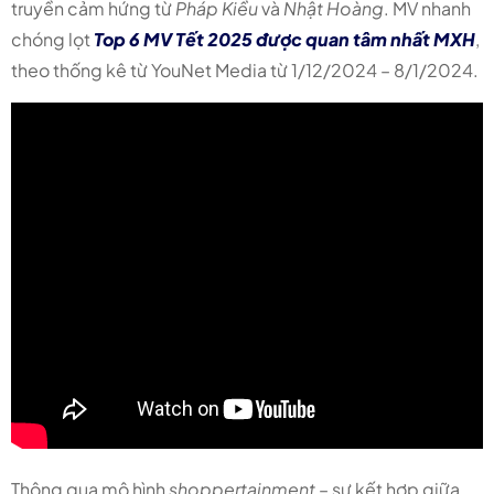
truyền cảm hứng từ
Pháp Kiều
và
Nhật Hoàng
. MV nhanh
chóng lọt
Top 6 MV Tết 2025 được quan tâm nhất MXH
,
theo thống kê từ YouNet Media
từ 1/12/2024 – 8/1/2024
.
Thông qua mô hình
shoppertainment
– sự kết hợp giữa