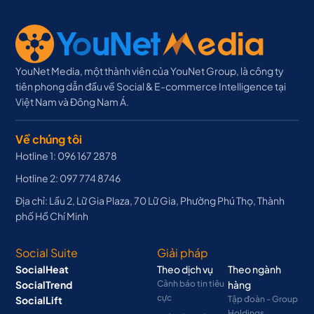
YouNet Media, một thành viên của YouNet Group, là công ty
tiên phong dẫn đầu về Social & E-commerce Intelligence tại
Việt Nam và Đông Nam Á.
Về chúng tôi
Hotline 1: 096 167 2878
Hotline 2: 097 774 8746
Địa chỉ: Lầu 2, Lữ Gia Plaza, 70 Lữ Gia, Phường Phú Thọ, Thành
phố Hồ Chí Minh
Social Suite
Giải pháp
SocialHeat
Theo dịch vụ
Theo ngành
SocialTrend
Cảnh báo tin tiêu
hàng
cực
SocialLift
Tập đoàn - Group
Holdings