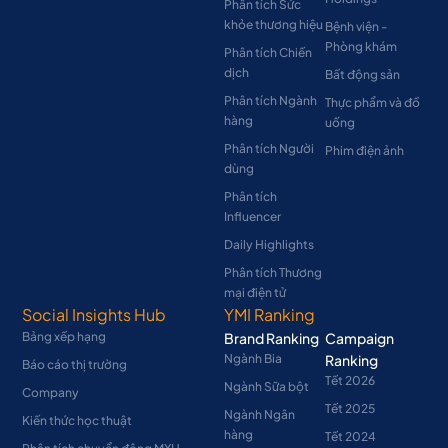
Phân tích Sức
khỏe thương hiệu
Bệnh viện -
Phòng khám
Phân tích Chiến
dịch
Bất động sản
Phân tích Ngành
Thực phẩm và đồ
hàng
uống
Phân tích Người
Phim điện ảnh
dùng
Phân tích
Influencer
Daily Highlights
Phân tích Thương
mại điện tử
Social Insights Hub
YMI Ranking
Bảng xếp hạng
Brand Ranking
Campaign
Ngành Bia
Ranking
Báo cáo thị trường
Tết 2026
Ngành Sữa bột
Company
Tết 2025
Ngành Ngân
Kiến thức học thuật
hàng
Tết 2024