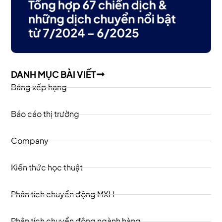
DANH MỤC BÀI VIẾT
Bảng xếp hạng
Báo cáo thị trường
Company
Kiến thức học thuật
Phân tích chuyển động MXH
Phân tích chuyển động ngành hàng