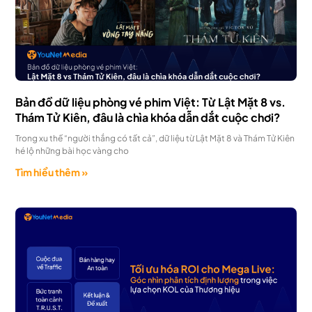
Bản đồ dữ liệu phòng vé phim Việt: Từ Lật Mặt 8 vs.
Thám Tử Kiên, đâu là chìa khóa dẫn dắt cuộc chơi?
Trong xu thế “người thắng có tất cả”, dữ liệu từ Lật Mặt 8 và Thám Tử Kiên
hé lộ những bài học vàng cho
Tìm hiểu thêm »