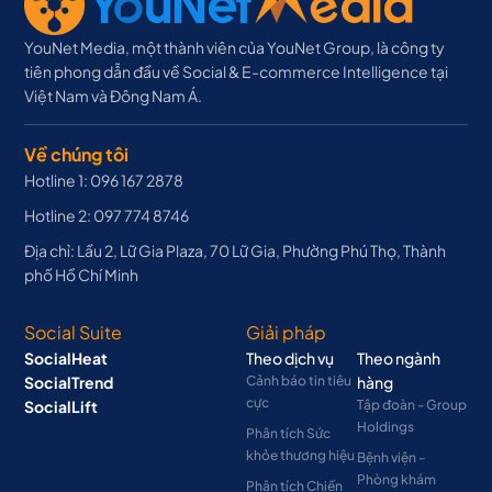
YouNet Media, một thành viên của YouNet Group, là công ty
tiên phong dẫn đầu về Social & E-commerce Intelligence tại
Việt Nam và Đông Nam Á.
Về chúng tôi
Hotline 1: 096 167 2878
Hotline 2: 097 774 8746
Địa chỉ: Lầu 2, Lữ Gia Plaza, 70 Lữ Gia, Phường Phú Thọ, Thành
phố Hồ Chí Minh
Social Suite
Giải pháp
SocialHeat
Theo dịch vụ
Theo ngành
SocialTrend
Cảnh báo tin tiêu
hàng
cực
SocialLift
Tập đoàn - Group
Holdings
Phân tích Sức
khỏe thương hiệu
Bệnh viện -
Phòng khám
Phân tích Chiến