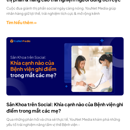
Cuộc đua giành thị phần social ngày càng nóng. YouNet Media giúp
nhãn hàng giữ lợi thế, trải nghiệm tích cực & mở rộng kênh
Tìm hiểu thêm »
Sản Khoa trên Social: Khía cạnh nào của Bệnh viện ghi
điểm trong mắt các mẹ?
Qua những phản hồi và chia sẻ thực tế, YouNet Media khám phá những
yếu tố trải nghiệm nâng tầm vị thế Bệnh viện –