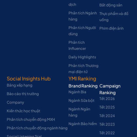
dịch
Bất động sản
Phân tích Ngành
Thực phẩm và đồ
hàng
uống
Phân tích Người
Phim điện ảnh
dùng
Phân tích
Influencer
Daily Highlights
Phân tích Thương
mại điện tử
Social Insights Hub
YMI Ranking
Bảng xếp hạng
Brand Ranking
Campaign
Ngành Bia
Ranking
Báo cáo thị trường
Tết 2026
Ngành Sữa bột
Company
Tết 2025
Ngành Ngân
Kiến thức học thuật
hàng
Tết 2024
Phân tích chuyển động MXH
Ngành Bảo hiểm
Tết 2023
Phân tích chuyển động ngành hàng
Tết 2022
Social Listening Trial