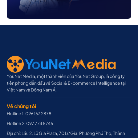
YouNet Media, một thành viên của YouNet Group, là công ty
tiên phong dẫn đầu về Social & E-commerce Intelligence tại
Việt Nam và Đông Nam Á.
Về chúng tôi
Hotline 1: 096 167 2878
Hotline 2: 097 774 8746
Địa chỉ: Lầu 2, Lữ Gia Plaza, 70 Lữ Gia, Phường Phú Thọ, Thành