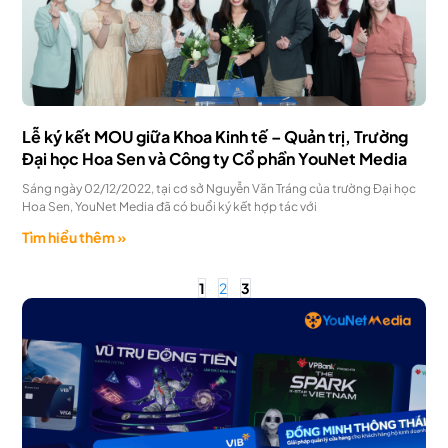
Lễ ký kết MOU giữa Khoa Kinh tế – Quản trị, Trường
Đại học Hoa Sen và Công ty Cổ phần YouNet Media
Sáng ngày 02/12/2022, tại cơ sở Nguyễn Văn Tráng của trường Đại học
Hoa Sen, YouNet Media đã có buổi ký kết hợp tác với
Tìm hiểu thêm »
1
2
3