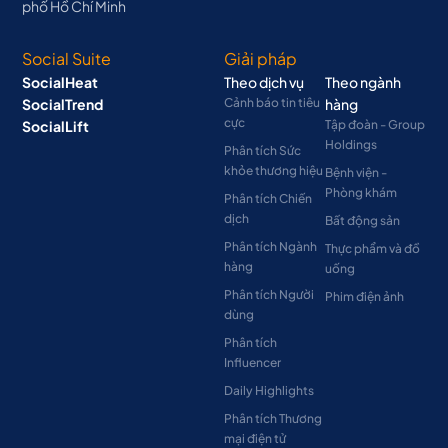
phố Hồ Chí Minh
Social Suite
Giải pháp
SocialHeat
Theo dịch vụ
Theo ngành
SocialTrend
Cảnh báo tin tiêu
hàng
cực
SocialLift
Tập đoàn - Group
Holdings
Phân tích Sức
khỏe thương hiệu
Bệnh viện -
Phòng khám
Phân tích Chiến
dịch
Bất động sản
Phân tích Ngành
Thực phẩm và đồ
hàng
uống
Phân tích Người
Phim điện ảnh
dùng
Phân tích
Influencer
Daily Highlights
Phân tích Thương
mại điện tử