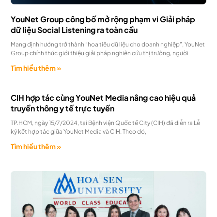
YouNet Group công bố mở rộng phạm vi Giải pháp
dữ liệu Social Listening ra toàn cầu
Mang định hướng trở thành “hoa tiêu dữ liệu cho doanh nghiệp”, YouNet
Group chính thức giới thiệu giải pháp nghiên cứu thị trường, người
Tìm hiểu thêm »
CIH hợp tác cùng YouNet Media nâng cao hiệu quả
truyền thông y tế trực tuyến
TP.HCM, ngày 15/7/2024, tại Bệnh viện Quốc tế City (CIH) đã diễn ra Lễ
ký kết hợp tác giữa YouNet Media và CIH. Theo đó,
Tìm hiểu thêm »