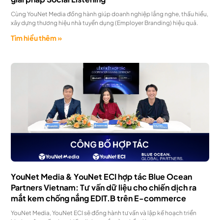
Cùng YouNet Media đồng hành giúp doanh nghiệp lắng nghe, thấu hiểu,
xây dựng thương hiệu nhà tuyển dụng (Employer Branding) hiệu quả.
Tìm hiểu thêm »
YouNet Media & YouNet ECI hợp tác Blue Ocean
Partners Vietnam: Tư vấn dữ liệu cho chiến dịch ra
mắt kem chống nắng EDIT.B trên E-commerce
YouNet Media, YouNet ECI sẽ đồng hành tư vấn và lập kế hoạch triển