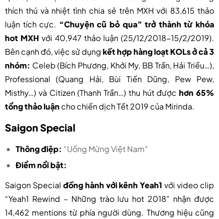
thích thú và nhiệt tình chia sẻ trên MXH với 83,615 thảo
luận tích cực.
“Chuyện cũ bỏ qua” trở thành từ khóa
hot MXH
với 40,947 thảo luận (25/12/2018-15/2/2019).
Bên cạnh đó, việc sử dụng
kết hợp hàng loạt KOLs ở cả 3
nhóm:
Celeb (Bích Phương, Khởi My, BB Trần, Hải Triều…),
Professional (Quang Hải, Bùi Tiến Dũng, Pew Pew,
Misthy…) và Citizen (Thanh Trần…) thu hút được
hơn 65%
tổng thảo luận
cho chiến dịch Tết 2019 của Mirinda.
Saigon Special
Thông điệp:
“Uống Mừng Việt Nam”
Điểm nổi bật:
Saigon Special
đồng hành với kênh Yeah1
với video clip
“Yeah1 Rewind – Những trào lưu hot 2018” nhận được
14,462 mentions từ phía người dùng. Thương hiệu cũng