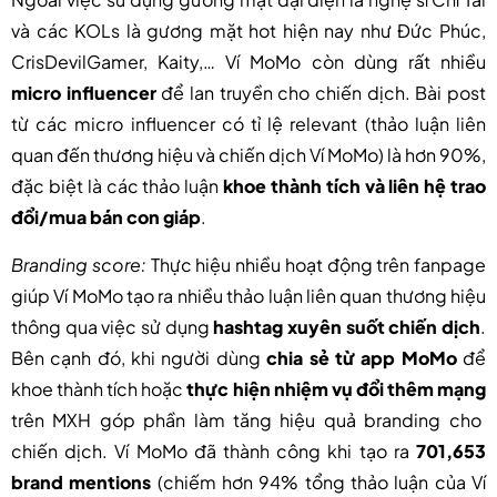
và các KOLs là gương mặt hot hiện nay như Đức Phúc,
CrisDevilGamer, Kaity,… Ví MoMo còn dùng rất nhiều
micro influencer
để lan truyền cho chiến dịch. Bài post
từ các micro influencer có tỉ lệ relevant (thảo luận liên
quan đến thương hiệu và chiến dịch Ví MoMo) là hơn 90%,
đặc biệt là các thảo luận
khoe thành tích và liên hệ trao
đổi/mua bán con giáp
.
Branding score:
Thực hiệu nhiều hoạt động trên fanpage
giúp Ví MoMo tạo ra nhiều thảo luận liên quan thương hiệu
thông qua việc sử dụng
hashtag xuyên suốt chiến dịch
.
Bên cạnh đó, khi người dùng
chia sẻ từ app MoMo
để
khoe thành tích hoặc
thực hiện nhiệm vụ đổi thêm mạng
trên MXH góp phần làm tăng hiệu quả branding cho
chiến dịch. Ví MoMo đã thành công khi tạo ra
701,653
brand mentions
(chiếm hơn 94% tổng thảo luận của Ví