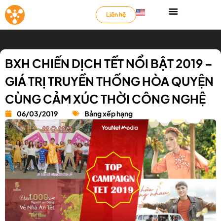
Liên hệ
BXH CHIẾN DỊCH TẾT NỔI BẬT 2019 –
GIÁ TRỊ TRUYỀN THỐNG HÒA QUYỆN
CÙNG CẢM XÚC THỜI CÔNG NGHỆ
06/03/2019
Bảng xếp hạng