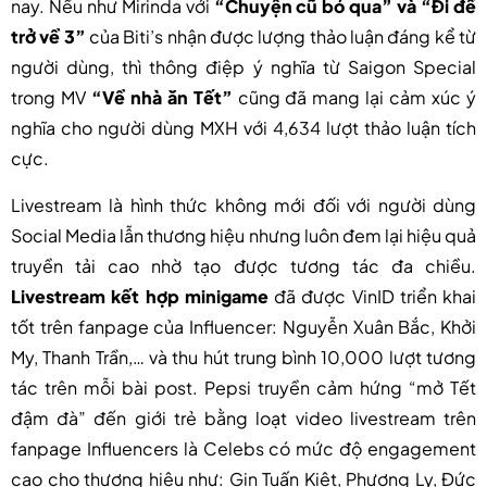
nay. Nếu như Mirinda với
“Chuyện cũ bỏ qua” và “Đi để
trở về 3”
của Biti’s nhận được lượng thảo luận đáng kể từ
người dùng, thì thông điệp ý nghĩa từ Saigon Special
trong MV
“Về nhà ăn Tết”
cũng đã mang lại cảm xúc ý
nghĩa cho người dùng MXH với 4,634 lượt thảo luận tích
cực.
Livestream là hình thức không mới đối với người dùng
Social Media lẫn thương hiệu nhưng luôn đem lại hiệu quả
truyền tải cao nhờ tạo được tương tác đa chiều.
Livestream kết hợp minigame
đã được VinID triển khai
tốt trên fanpage của Influencer: Nguyễn Xuân Bắc, Khởi
My, Thanh Trần,… và thu hút trung bình 10,000 lượt tương
tác trên mỗi bài post. Pepsi truyền cảm hứng “mở Tết
đậm đà” đến giới trẻ bằng loạt video livestream trên
fanpage Influencers là Celebs có mức độ engagement
cao cho thương hiệu như: Gin Tuấn Kiệt, Phương Ly, Đức