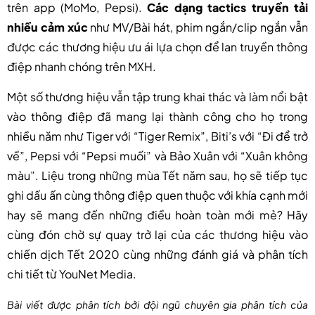
trên app (MoMo, Pepsi).
Các dạng tactics truyền tải
nhiều cảm xúc
như MV/Bài hát, phim ngắn/clip ngắn vẫn
được các thương hiệu ưu ái lựa chọn để lan truyền thông
điệp nhanh chóng trên MXH.
Một số thương hiệu vẫn tập trung khai thác và làm nổi bật
vào thông điệp đã mang lại thành công cho họ trong
nhiều năm như Tiger với “Tiger Remix”, Biti’s với “Đi để trở
về”, Pepsi với “Pepsi muối” và Bảo Xuân với “Xuân không
màu”. Liệu trong những mùa Tết năm sau, họ sẽ tiếp tục
ghi dấu ấn cùng thông điệp quen thuộc với khía cạnh mới
hay sẽ mang đến những điều hoàn toàn mới mẻ? Hãy
cùng đón chờ sự quay trở lại của các thương hiệu vào
chiến dịch Tết 2020 cùng những đánh giá và phân tích
chi tiết từ YouNet Media.
Bài viết được phân tích bởi đội ngũ chuyên gia phân tích của