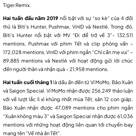
Tiger Remix.
Hai tuần đầu năm 2019
nổi bật với sự “so kè” của 4 đối
thủ là Biti’s Hunter, Pushmax, VinID và Nestlé. Trong đó,
Biti’s Hunter nổi bật với MV “Đi để trở về 3”- 132,511
mentions, Pushmax với phim Tết và clip phỏng vấn –
172,028 mentions, VinID với phim ngắn “Chỉ cần mẹ vui” –
89,885 mentions và Nestlé với hoạt động gửi lời chúc
đến người thân và nhận quà – 21,958 mentions.
Hai tuần cuối tháng 1
là dấu ấn đến từ Ví MoMo, Bảo Xuân
và Saigon Special. Ví MoMo nhận được 256,249 thảo luận
với về lượt lắc lì xì khủng nhất mùa Tết, săn 12 con giáp.
Bảo Xuân nhận được 47,089 mentions cho phim ngắn
“Xuân không màu 3” và Saigon Special nhận được 61,036
mentions với những hoạt động liên quan tới chuyến bay
mang tên “Về nhà ăn Tết”.