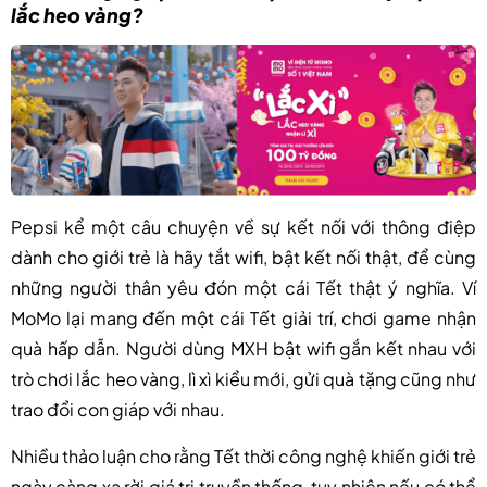
lắc heo vàng?
Pepsi kể một câu chuyện về sự kết nối với thông điệp
dành cho giới trẻ là hãy tắt wifi, bật kết nối thật, để cùng
những người thân yêu đón một cái Tết thật ý nghĩa. Ví
MoMo lại mang đến một cái Tết giải trí, chơi game nhận
quà hấp dẫn. Người dùng MXH bật wifi gắn kết nhau với
trò chơi lắc heo vàng, lì xì kiểu mới, gửi quà tặng cũng như
trao đổi con giáp với nhau.
Nhiều thảo luận cho rằng Tết thời công nghệ khiến giới trẻ
ngày càng xa rời giá trị truyền thống, tuy nhiên nếu có thể