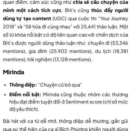
quan điểm, cảm xúc cũng như
chia sẻ câu chuyện của
mình một cách tích cực
. Biti’s cũng
thúc đẩy người
dùng tự tạo content
(UGC) qua cuộc thi “Your Journey
2018” và “Sẽ hứa đi cùng nhau” với 25,641 thảo luận. Một
số từ khóa nổi bật có độ liên quan cao với chiền dịch của
Biti’s được người dùng thảo luận như: chuyến đi (53,346
mentions), gia đình (25,902 mentions), du lịch (18,381
mentions), trải nghiệm (13,128 mentions).
Mirinda
Thông điệp:
“Chuyện cũ bỏ qua”
Điểm nổi bật:
Mirinda cũng thuộc nhóm các thương
hiệu đạt điểm tuyệt đối ở Sentiment score (chỉ số mức
độ yêu thích).
Bài hát với ca từ dễ nhớ, thông điệp dễ thương, gần gũi
qua sự thể hiện của ca sĩ Bích Phương khiến người dùng