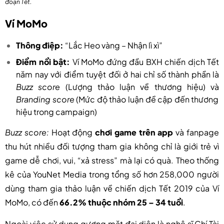
đoạn Tết.
Ví MoMo
Thông điệp:
“Lắc Heo vàng – Nhận lì xì”
Điểm nổi bật:
Ví MoMo đứng đầu BXH chiến dịch Tết
năm nay với điểm tuyệt đối ở hai chỉ số thành phần là
Buzz score
(Lượng thảo luận về thương hiệu) và
Branding score
(Mức độ thảo luận đề cập đến thương
hiệu trong campaign)
Buzz score:
Hoạt động
chơi game trên app
và fanpage
thu hút nhiều đối tượng tham gia không chỉ là giới trẻ vì
game dễ chơi, vui, “xả stress” mà lại có quà. Theo thống
kê của YouNet Media trong tổng số hơn 258,000 người
dùng tham gia thảo luận về chiến dịch Tết 2019 của Ví
MoMo, có đến
66.2% thuộc nhóm 25 – 34 tuổi
.
Ngoài việc sử dụng gương mặt đại diện là nghệ sĩ Chí Tài