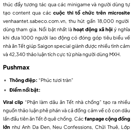
thúc đẩy tương tác qua các minigame và người dùng tự
tạo content qua các
cuộc thi tổ chức trên microsite
venhaantet.sabeco.com.vn, thu hút gần 18,000 người
dùng tham gia. Nổi bật nhất là
hoạt động xã hội
ý nghĩa
khi đưa 1000 người lao động có đóng góp tiêu biểu về
nhà ăn Tết giúp Saigon special giành được nhiều tình cảm
và 42,340 thảo luận tích cực từ phía người dùng MXH.
Pushmax
Thông điệp:
“
Phúc tươi tràn”
Điểm nổi bật:
Viral clip
“Phận làm dâu ăn Tết nhà chồng” tạo ra nhiều
nguồn thảo luận phê phán và cả đồng cảm về cô con dâu
lần đầu tiên ăn Tết ở quê chồng. Các
fanpage cộng đồng
lớn
như Anh Da Đen, Neu Confessions, Chửi Thuê, Lớp