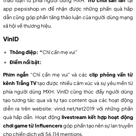
thảo luận từ phía người dùng MXH.
Trò chơi săn lân
tại
app pepsishop.vn để nhận được những phần quà hấp
dẫn cũng góp phần tăng thảo luận của người dùng mạng
xã hội về thương hiệu.
VinID
Thông điệp: “
Chỉ cần mẹ vui”
Điểm nổi bật:
Phim ngắn
“Chỉ cần mẹ vui” và các
clip phỏng vấn từ
kênh Trắng TV
tạo được nhiều cảm xúc và sự yêu mến từ
phía người dùng MXH. VinID cũng thúc đẩy người dùng
tạo tương tác qua và tự tạo content qua các hoạt động
diễn ra trên website: vinid.net/tet2019 với những phần
quà hấp dẫn. Hoạt động
livestream kết hợp hoạt động
chơi game từ Influencers
góp phần tạo nên sự lan truyền
cho chiến dịch với 56,114 mentions.