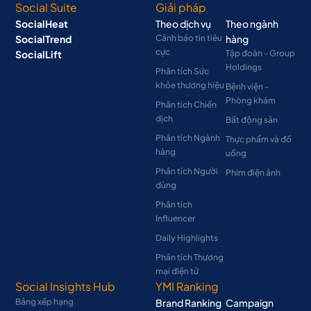
Social Suite
Giải pháp
SocialHeat
Theo dịch vụ
Theo ngành
SocialTrend
Cảnh báo tin tiêu
hàng
cực
SocialLift
Tập đoàn - Group
Holdings
Phân tích Sức
khỏe thương hiệu
Bệnh viện -
Phòng khám
Phân tích Chiến
dịch
Bất động sản
Phân tích Ngành
Thực phẩm và đồ
hàng
uống
Phân tích Người
Phim điện ảnh
dùng
Phân tích
Influencer
Daily Highlights
Phân tích Thương
mại điện tử
Social Insights Hub
YMI Ranking
Bảng xếp hạng
Brand Ranking
Campaign