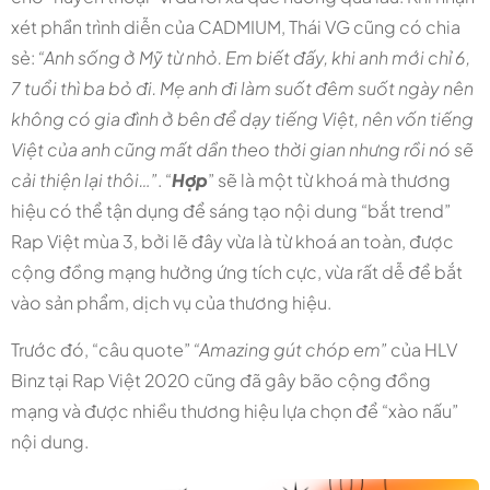
xét phần trình diễn của CADMIUM, Thái VG cũng có chia
sẻ:
“Anh sống ở Mỹ từ nhỏ. Em biết đấy, khi anh mới chỉ 6,
7 tuổi thì ba bỏ đi. Mẹ anh đi làm suốt đêm suốt ngày nên
không có gia đình ở bên để dạy tiếng Việt, nên vốn tiếng
Việt của anh cũng mất dần theo thời gian nhưng rồi nó sẽ
cải thiện lại thôi…”
. “
Hợp
” sẽ là một từ khoá mà thương
hiệu có thể tận dụng để sáng tạo nội dung “bắt trend”
Rap Việt mùa 3, bởi lẽ đây vừa là từ khoá an toàn, được
cộng đồng mạng hưởng ứng tích cực, vừa rất dễ để bắt
vào sản phẩm, dịch vụ của thương hiệu.
Trước đó, “câu quote”
“Amazing gút chóp em”
của HLV
Binz tại Rap Việt 2020 cũng đã gây bão cộng đồng
mạng và được nhiều thương hiệu lựa chọn để “xào nấu”
nội dung.