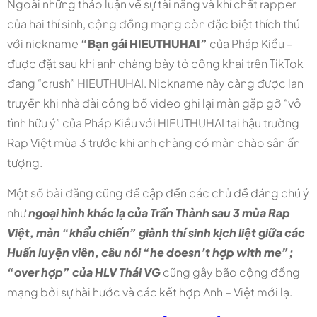
Ngoài những thảo luận về sự tài năng và khí chất rapper
của hai thí sinh, cộng đồng mạng còn đặc biệt thích thú
với nickname
“Bạn gái HIEUTHUHAI”
của Pháp Kiều –
được đặt sau khi anh chàng bày tỏ công khai trên TikTok
đang “crush” HIEUTHUHAI. Nickname này càng được lan
truyền khi nhà đài công bố video ghi lại màn gặp gỡ “vô
tình hữu ý” của Pháp Kiều với HIEUTHUHAI tại hậu trường
Rap Việt mùa 3 trước khi anh chàng có màn chào sân ấn
tượng.
Một số bài đăng cũng đề cập đến các chủ đề đáng chú ý
như
ngoại hình khác lạ của Trấn Thành sau 3 mùa Rap
Việt, màn “khẩu chiến” giành thí sinh kịch liệt giữa các
Huấn luyện viên, câu nói “he doesn’t hợp with me”;
“over hợp” của HLV Thái VG
cũng gây bão cộng đồng
mạng bởi sự hài hước và các kết hợp Anh – Việt mới lạ.