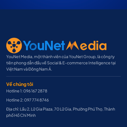
YouNet Media, một thành viên của YouNet Group, là công ty
tiên phong dẫn đầu về Social & E-commerce Intelligence tại
Việt Nam và Đông Nam Á.
Về chúng tôi
Hotline 1: 096 167 2878
Hotline 2: 097 774 8746
Địa chỉ: Lầu 2, Lữ Gia Plaza, 70 Lữ Gia, Phường Phú Thọ, Thành
phố Hồ Chí Minh