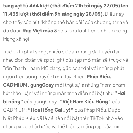
tăng vọt từ 464 lượt (thời điểm 21h tối ngày 27/05) lên
11.435 lượt (thời điểm 9h sáng ngày 28/05)
. Điều này
cho thấy sức hút “không thể bàn cãi” của chương trình và
dự đoán
Rap Việt mùa 3
sẽ tạo ra loạt trend chiếm sóng
Mạng xã hội.
Trước khi phát sóng, nhiều cư dân mạng đã truyền tai
nhau đồn đoán về spotlight của tập mở màn sẽ thuộc về
Trấn Thành – nam MC đang gặp scandal với những phát
ngôn trên sóng truyền hình. Tuy nhiên,
Pháp Kiều,
CADMIUM, gung0cay
mới thật sự là những “nam châm
hút thảo luận” với những màn trình diễn nổi bật như
“Hơi
bị nóng”
của gung0cay;
“Việt Nam Kiêu Hùng”
của
CADMIUM;
“Hoa Hồng Gai…y!”
của Pháp Kiều. Được
biết Pháp Kiều đã là cái tên nổi bật trên TikTok nhờ vào
những video hài hước và thể hiện tài năng rap của mình.