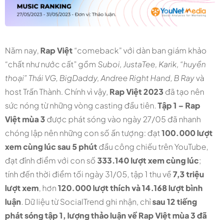
Năm nay,
Rap Việt
“comeback” với dàn ban giám khảo
“chất như nước cất” gồm
Suboi, JustaTee, Karik, “huyền
thoại” Thái VG, BigDaddy, Andree Right Hand, B Ray
và
host Trấn Thành. Chính vì vậy,
Rap Việt 2023
đã tạo nên
sức nóng từ những vòng casting đầu tiên.
Tập 1 – Rap
Việt mùa 3
được phát sóng vào ngày 27/05 đã nhanh
chóng lập nên những con số ấn tượng: đạt
100.000 lượt
xem cùng lúc
sau 5 phút
đầu công chiếu trên YouTube,
đạt đỉnh điểm với con số
333.140 lượt xem cùng lúc
;
tính đến thời điểm tối ngày 31/05, tập 1 thu về
7,3 triệu
lượt xem
, hơn
120.000 lượt thích và 14.168 lượt bình
luận
. Dữ liệu từ SocialTrend ghi nhận, chỉ
sau 12 tiếng
phát sóng tập 1, lượng thảo luận về Rap Việt mùa 3 đã