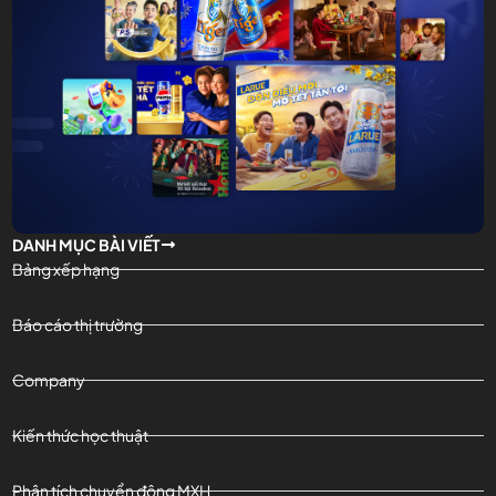
DANH MỤC BÀI VIẾT
Bảng xếp hạng
Báo cáo thị trường
Company
Kiến thức học thuật
Phân tích chuyển động MXH