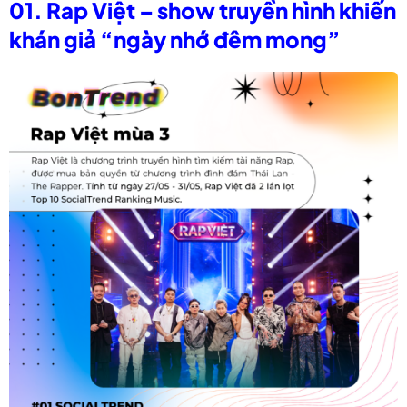
01. Rap Việt – show truyền hình khiến
khán giả “ngày nhớ đêm mong”