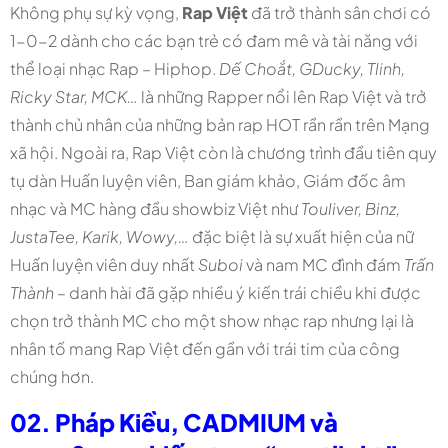
Không phụ sự kỳ vọng,
Rap Việt
đã
trở thành sân chơi có
1-0-2 dành cho các bạn trẻ có đam mê và tài năng với
thể loại nhạc Rap – Hiphop.
Dế Choắt, GDucky, Tlinh,
Ricky Star, MCK…
là những Rapper nổi lên Rap Việt và trở
thành chủ nhân của những bản rap HOT rần rần trên Mạng
xã hội. Ngoài ra, Rap Việt còn là chương trình đầu tiên quy
tụ dàn Huấn luyện viên, Ban giám khảo, Giám đốc âm
nhạc và MC hàng đầu showbiz Việt như
Touliver, Binz,
JustaTee, Karik, Wowy,…
đặc biệt là sự xuất hiện của nữ
Huấn luyện viên duy nhất
Suboi
và nam MC đình đám
Trấn
Thành
– danh hài đã gặp nhiều ý kiến trái chiều khi được
chọn trở thành MC cho một show nhạc rap nhưng lại là
nhân tố mang Rap Việt đến gần với trái tim của công
chúng hơn.
02. Pháp Kiều, CADMIUM và