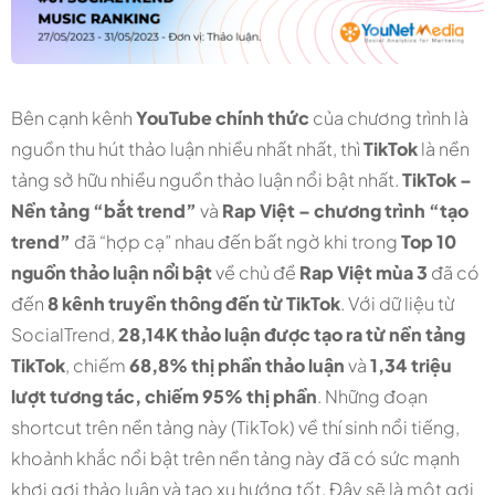
Bên cạnh kênh
YouTube chính thức
của chương trình là
nguồn thu hút thảo luận nhiều nhất nhất, thì
TikTok
là nền
tảng sở hữu nhiều nguồn thảo luận nổi bật nhất.
TikTok –
Nền tảng “bắt trend”
và
Rap Việt – chương trình “tạo
trend”
đã “hợp cạ” nhau đến bất ngờ khi trong
Top 10
nguồn thảo luận nổi bật
về chủ đề
Rap Việt mùa 3
đã có
đến
8 kênh truyền thông đến từ TikTok
. Với dữ liệu từ
SocialTrend,
28,14K thảo luận được tạo ra từ nền tảng
TikTok
, chiếm
68,8% thị phần thảo luận
và
1,34 triệu
lượt tương tác, chiếm 95% thị phần
. Những đoạn
shortcut trên nền tảng này (TikTok) về thí sinh nổi tiếng,
khoảnh khắc nổi bật trên nền tảng này đã có sức mạnh
khơi gợi thảo luận và tạo xu hướng tốt. Đây sẽ là một gợi