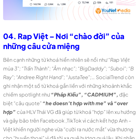
04. Rap Việt – Nơi “chào đời” của
những câu cửa miệng
Bên cạnh những từ khoá hiển nhiên sẽ nổi như
“Rap Việt
mùa 3”; “Trấn Thành”; “Âm nhạc”; “BigDaddy”; “Suboi”; “B
Ray”; “Andree Right Hand”; “JustaTee”;…
SocialTrend còn
ghi nhận một số từ khoá gắn liền với những khoảnh khắc
chiếm spotlight như
“Pháp Kiều”, “CADMIUM”,
đặc
biệt “câu quote”
“he doesn’t hợp with me” và “over
hợp”
của HLV Thái VG đã giúp từ khoá “hợp” lên xu hướng
và gây bão trên Facebook ,TikTok vì cách kết hợp Anh –
Việt khiến người nghe vừa “cười ra nước mắt” vừa thương
cho “huyền thoại” vì đã rời xa quê hương quá lâu. Khi nhận