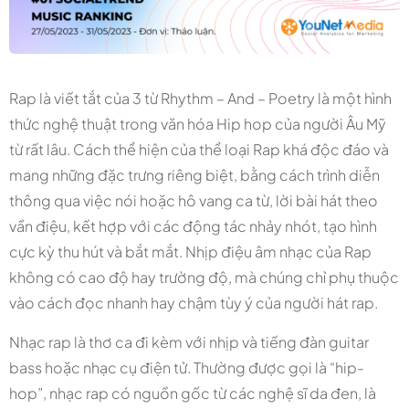
Rap là viết tắt của 3 từ Rhythm – And – Poetry là một hình
thức nghệ thuật trong văn hóa Hip hop của người Âu Mỹ
từ rất lâu. Cách thể hiện của thể loại Rap khá độc đáo và
mang những đặc trưng riêng biệt, bằng cách trình diễn
thông qua việc nói hoặc hô vang ca từ, lời bài hát theo
vần điệu, kết hợp với các động tác nhảy nhót, tạo hình
cực kỳ thu hút và bắt mắt. Nhịp điệu âm nhạc của Rap
không có cao độ hay trường độ, mà chúng chỉ phụ thuộc
vào cách đọc nhanh hay chậm tùy ý của người hát rap.
Nhạc rap là thơ ca đi kèm với nhịp và tiếng đàn guitar
bass hoặc nhạc cụ điện tử. Thường được gọi là “hip-
hop”, nhạc rap có nguồn gốc từ các nghệ sĩ da đen, là