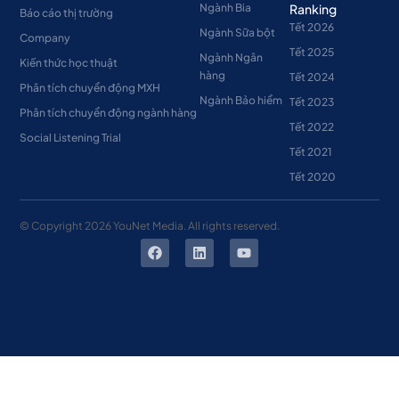
Ngành Bia
Ranking
Báo cáo thị trường
Tết 2026
Ngành Sữa bột
Company
Tết 2025
Ngành Ngân
Kiến thức học thuật
hàng
Tết 2024
Phân tích chuyển động MXH
Ngành Bảo hiểm
Tết 2023
Phân tích chuyển động ngành hàng
Tết 2022
Social Listening Trial
Tết 2021
Tết 2020
© Copyright
2026
YouNet Media. All rights reserved.