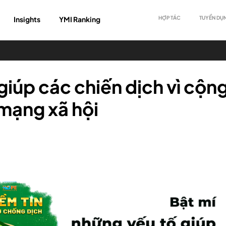
Insights
YMI Ranking
HỢP TÁC
TUYỂN DỤ
giúp các chiến dịch vì cộn
mạng xã hội