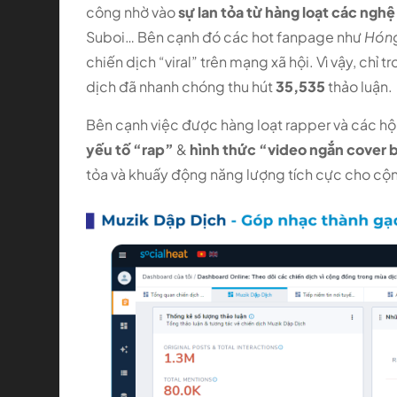
công nhờ vào
sự lan tỏa từ hàng loạt các nghệ
Suboi… Bên cạnh đó các hot fanpage như
Hóng
chiến dịch “viral” trên mạng xã hội. Vì vậy, ch
dịch đã nhanh chóng thu hút
35,535
thảo luận.
Bên cạnh việc được hàng loạt rapper và các hộ
yếu tố “rap”
&
hình thức “video ngắn cover 
tỏa và khuấy động năng lượng tích cực cho cộ