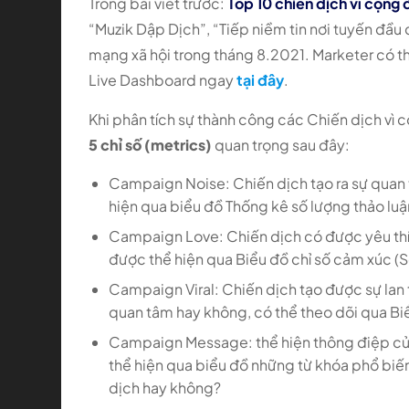
Trong bài viết trước:
Top 10 chiến dịch vì cộng
“Muzik Dập Dịch”, “Tiếp niềm tin nơi tuyến đầu
mạng xã hội trong tháng 8.2021. Marketer có th
Live Dashboard ngay
tại đây
.
Khi phân tích sự thành công các Chiến dịch vì c
5 chỉ số (metrics)
quan trọng sau đây:
Campaign Noise: Chiến dịch tạo ra sự quan 
hiện qua biểu đồ Thống kê số lượng thảo luậ
Campaign Love: Chiến dịch có được yêu thí
được thể hiện qua Biểu đồ chỉ số cảm xúc (
Campaign Viral: Chiến dịch tạo được sự lan 
quan tâm hay không, có thể theo dõi qua Bi
Campaign Message: thể hiện thông điệp củ
thể hiện qua biểu đồ những từ khóa phổ biế
dịch hay không?