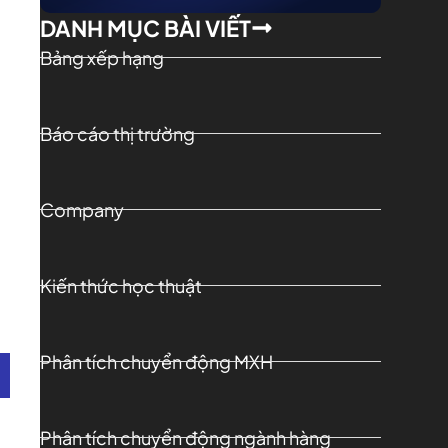
DANH MỤC BÀI VIẾT
Bảng xếp hạng
Báo cáo thị trường
Company
Kiến thức học thuật
Phân tích chuyển động MXH
Phân tích chuyển động ngành hàng