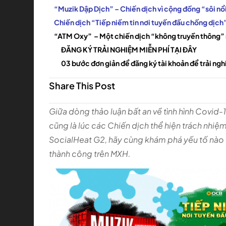
“Muzik Dập Dịch” – Chiến dịch vì cộng đồng “sôi nổ
Chiến dịch “Tiếp niềm tin nơi tuyến đầu chống dịch”
“ATM Oxy” – Một chiến dịch “không truyền thông”
ĐĂNG KÝ TRẢI NGHIỆM MIỄN PHÍ TẠI ĐÂY
03 bước đơn giản để đăng ký tài khoản để trải ng
Share This Post
Giữa dòng thảo luận bất an về tình hình Covid-
cũng là lúc các Chiến dịch thể hiện trách nhi
SocialHeat G2, hãy cùng khám phá yếu tố nào g
thành công trên MXH.