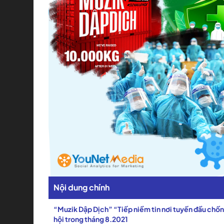
Nội dung chính
“Muzik Dập Dịch” “Tiếp niềm tin nơi tuyến đầu chố
hội trong tháng 8.2021