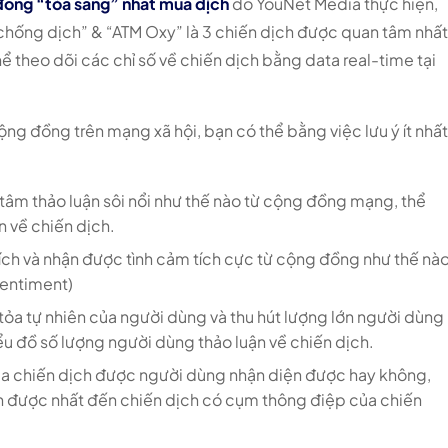
 đồng “tỏa sáng” nhất mùa dịch
do YouNet Media thực hiện,
 chống dịch” & “ATM Oxy” là 3 chiến dịch được quan tâm nhấ
ể theo dõi các chỉ số về chiến dịch bằng data real-time tại
ộng đồng trên mạng xã hội, bạn có thể bằng việc lưu ý ít nhấ
tâm thảo luận sôi nổi như thế nào từ cộng đồng mạng, thể
n về chiến dịch.
ch và nhận được tình cảm tích cực từ cộng đồng như thế nào
Sentiment)
tỏa tự nhiên của người dùng và thu hút lượng lớn người dùng
ểu đồ số lượng người dùng thảo luận về chiến dịch.
a chiến dịch được người dùng nhận diện được hay không,
n được nhất đến chiến dịch có cụm thông điệp của chiến