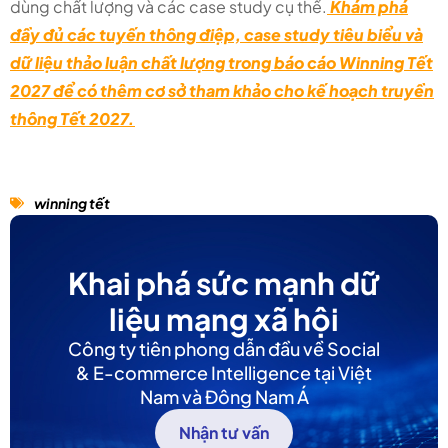
dùng chất lượng và các case study cụ thể.
Khám phá
đầy đủ các tuyến thông điệp, case study tiêu biểu và
dữ liệu thảo luận chất lượng trong báo cáo Winning Tết
2027 để có thêm cơ sở tham khảo cho kế hoạch truyền
thông Tết 2027.
winning tết
Khai phá sức mạnh dữ
liệu mạng xã hội
Công ty tiên phong dẫn đầu về Social
& E-commerce Intelligence tại Việt
Nam và Đông Nam Á
Nhận tư vấn