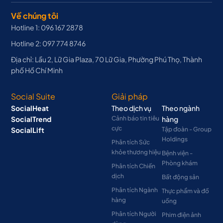
Về chúng tôi
Hotline 1: 096 167 2878
Hotline 2: 097 774 8746
Địa chỉ: Lầu 2, Lữ Gia Plaza, 70 Lữ Gia, Phường Phú Thọ, Thành
phố Hồ Chí Minh
Social Suite
Giải pháp
SocialHeat
Theo dịch vụ
Theo ngành
SocialTrend
Cảnh báo tin tiêu
hàng
cực
SocialLift
Tập đoàn - Group
Holdings
Phân tích Sức
khỏe thương hiệu
Bệnh viện -
Phòng khám
Phân tích Chiến
dịch
Bất động sản
Phân tích Ngành
Thực phẩm và đồ
hàng
uống
Phân tích Người
Phim điện ảnh