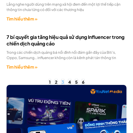
Lắng nghe người dùng trên mạng xã hội đem đến một lợi thế tiếp cận
thông tin chưa từng có đối với các thương hiệu
Tìm hiểu thêm »
7 bí quyết gia tăng hiệu quả sử dụng Influencer trong
chiến dịch quảng cáo
Trong các chiến dịch quảng bá nổi đình nổi đám gần đây của Biti’s,
Oppo, Samsung… influencer không còn là kênh phát tán thông tin
Tìm hiểu thêm »
1
2
3
4
5
6