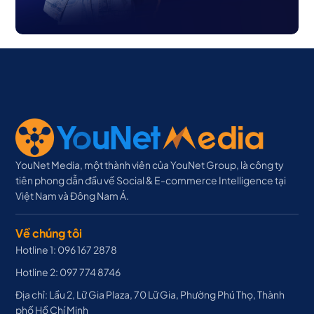
YouNet Media, một thành viên của YouNet Group, là công ty
tiên phong dẫn đầu về Social & E-commerce Intelligence tại
Việt Nam và Đông Nam Á.
Về chúng tôi
Hotline 1: 096 167 2878
Hotline 2: 097 774 8746
Địa chỉ: Lầu 2, Lữ Gia Plaza, 70 Lữ Gia, Phường Phú Thọ, Thành
phố Hồ Chí Minh