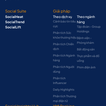
Social Suite
Giải pháp
SocialHeat
Theo dịch vụ
Theo ngành
SocialTrend
Cảnh báo tin tiêu
hàng
cực
SocialLift
Tập đoàn - Group
Holdings
Phân tích Sức
khỏe thương hiệu
Bệnh viện -
Phòng khám
Phân tích Chiến
dịch
Bất động sản
Phân tích Ngành
Thực phẩm và đồ
hàng
uống
Phân tích Người
Phim điện ảnh
dùng
Phân tích
Influencer
Daily Highlights
Phân tích Thương
mại điện tử