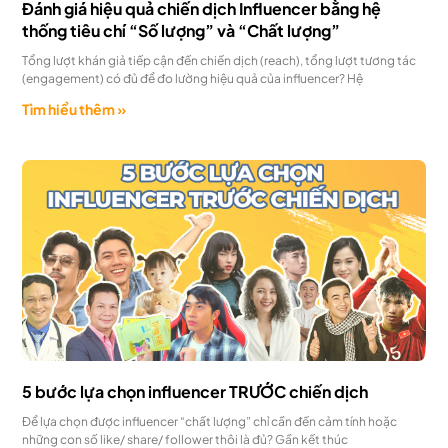
Đánh giá hiệu quả chiến dịch Influencer bằng hệ
thống tiêu chí “Số lượng” và “Chất lượng”
Tổng lượt khán giả tiếp cận đến chiến dịch (reach), tổng lượt tương tác
(engagement) có đủ để đo lường hiệu quả của influencer? Hệ
Tìm hiểu thêm »
5 bước lựa chọn influencer TRƯỚC chiến dịch
Để lựa chọn được influencer “chất lượng” chỉ cần đến cảm tính hoặc
những con số like/ share/ follower thôi là đủ? Gần kết thúc