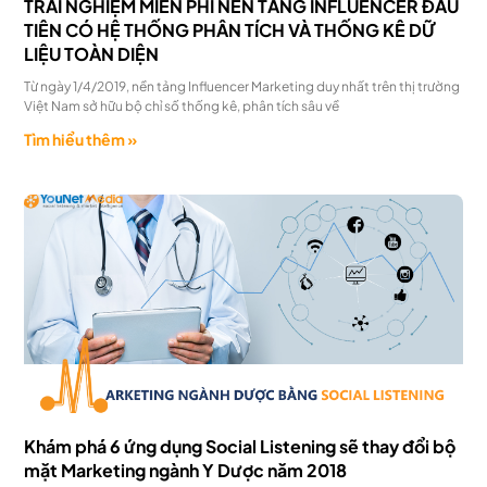
TRẢI NGHIỆM MIỄN PHÍ NỀN TẢNG INFLUENCER ĐẦU
TIÊN CÓ HỆ THỐNG PHÂN TÍCH VÀ THỐNG KÊ DỮ
LIỆU TOÀN DIỆN
Từ ngày 1/4/2019, nền tảng Influencer Marketing duy nhất trên thị trường
Việt Nam sở hữu bộ chỉ số thống kê, phân tích sâu về
Tìm hiểu thêm »
Khám phá 6 ứng dụng Social Listening sẽ thay đổi bộ
mặt Marketing ngành Y Dược năm 2018