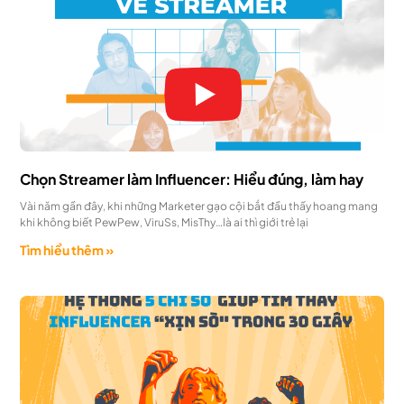
Chọn Streamer làm Influencer: Hiểu đúng, làm hay
Vài năm gần đây, khi những Marketer gạo cội bắt đầu thấy hoang mang
khi không biết PewPew, ViruSs, MisThy…là ai thì giới trẻ lại
Tìm hiểu thêm »