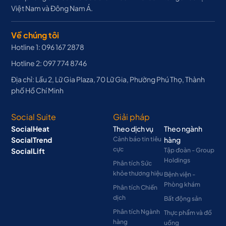
Việt Nam và Đông Nam Á.
Về chúng tôi
Hotline 1: 096 167 2878
Hotline 2: 097 774 8746
Địa chỉ: Lầu 2, Lữ Gia Plaza, 70 Lữ Gia, Phường Phú Thọ, Thành
phố Hồ Chí Minh
Social Suite
Giải pháp
SocialHeat
Theo dịch vụ
Theo ngành
SocialTrend
Cảnh báo tin tiêu
hàng
cực
SocialLift
Tập đoàn - Group
Holdings
Phân tích Sức
khỏe thương hiệu
Bệnh viện -
Phòng khám
Phân tích Chiến
dịch
Bất động sản
Phân tích Ngành
Thực phẩm và đồ
hàng
uống