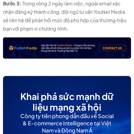
Bước 3:
Trong vòng 2 ngày làm việc, ngoài email xác
nhận đăng ký thành công, đội ngũ tư vấn YouNet Media
sẽ liên hệ để phản hồi mức độ phù hợp của thương hiệu
bạn với phạm vi chương trình.
Khai phá sức mạnh dữ
liệu mạng xã hội
Công ty tiên phong dẫn đầu về Social
& E-commerce Intelligence tại Việt
Nam và Đông Nam Á