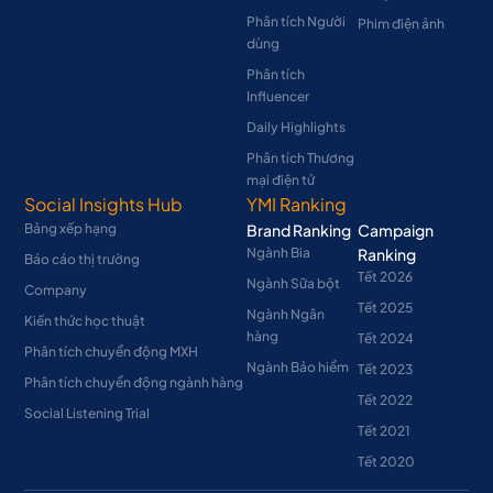
Phân tích Người
Phim điện ảnh
dùng
Phân tích
Influencer
Daily Highlights
Phân tích Thương
mại điện tử
Social Insights Hub
YMI Ranking
Bảng xếp hạng
Brand Ranking
Campaign
Ngành Bia
Ranking
Báo cáo thị trường
Tết 2026
Ngành Sữa bột
Company
Tết 2025
Ngành Ngân
Kiến thức học thuật
hàng
Tết 2024
Phân tích chuyển động MXH
Ngành Bảo hiểm
Tết 2023
Phân tích chuyển động ngành hàng
Tết 2022
Social Listening Trial
Tết 2021
Tết 2020