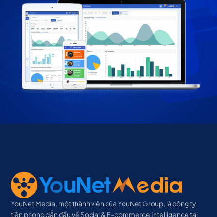
YouNet Media, một thành viên của YouNet Group, là công ty
tiên phong dẫn đầu về Social & E-commerce Intelligence tại