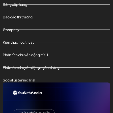
Bảng xếp hạng
Báo cáo thị trường
Company
Kiến thức học thuật
Phân tích chuyển động MXH
Phân tích chuyển động ngành hàng
Social Listening Trial