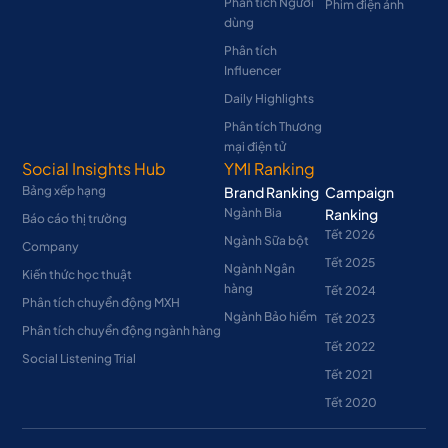
Phân tích Người
Phim điện ảnh
dùng
Phân tích
Influencer
Daily Highlights
Phân tích Thương
mại điện tử
Social Insights Hub
YMI Ranking
Bảng xếp hạng
Brand Ranking
Campaign
Ngành Bia
Ranking
Báo cáo thị trường
Tết 2026
Ngành Sữa bột
Company
Tết 2025
Ngành Ngân
Kiến thức học thuật
hàng
Tết 2024
Phân tích chuyển động MXH
Ngành Bảo hiểm
Tết 2023
Phân tích chuyển động ngành hàng
Tết 2022
Social Listening Trial
Tết 2021
Tết 2020