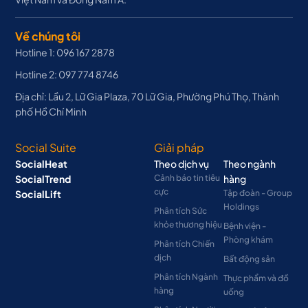
Về chúng tôi
Hotline 1: 096 167 2878
Hotline 2: 097 774 8746
Địa chỉ: Lầu 2, Lữ Gia Plaza, 70 Lữ Gia, Phường Phú Thọ, Thành
phố Hồ Chí Minh
Social Suite
Giải pháp
SocialHeat
Theo dịch vụ
Theo ngành
SocialTrend
Cảnh báo tin tiêu
hàng
cực
SocialLift
Tập đoàn - Group
Holdings
Phân tích Sức
khỏe thương hiệu
Bệnh viện -
Phòng khám
Phân tích Chiến
dịch
Bất động sản
Phân tích Ngành
Thực phẩm và đồ
hàng
uống