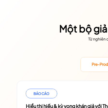
Một bộ giả
Từ nghiên c
Pre-Prod
BÁO CÁO
Hiểu thị hiếu & kỳ vọng khán giả với T