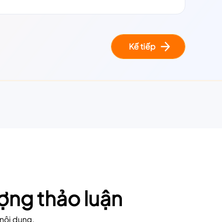
Kế tiếp
ợng thảo luận
 nội dung,