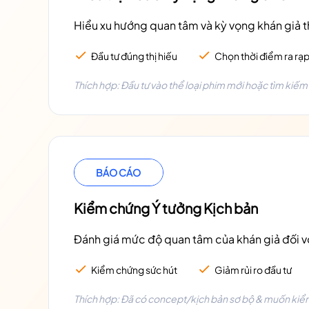
Hiểu xu hướng quan tâm và kỳ vọng khán giả th
Đầu tư đúng thị hiếu
Chọn thời điểm ra rạ
Thích hợp: Đầu tư vào thể loại phim mới hoặc tìm kiế
BÁO CÁO
Kiểm chứng Ý tưởng Kịch bản
Đánh giá mức độ quan tâm của khán giả đối với
Kiểm chứng sức hút
Giảm rủi ro đầu tư
Thích hợp: Đã có concept/kịch bản sơ bộ & muốn kiểm 