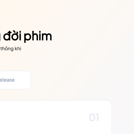
 đời phim
 thông khi
release
01