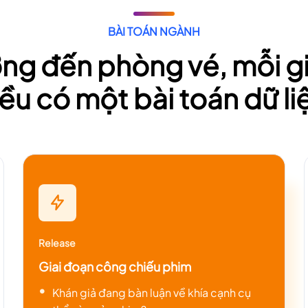
BÀI TOÁN NGÀNH
ởng đến phòng vé, mỗi g
ều có một bài toán dữ li
Release
Giai đoạn công chiếu phim
Khán giả đang bàn luận về khía cạnh cụ