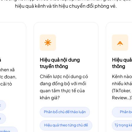
hiệu quả kênh và tín hiệu chuyển đổi phòng vé.
ả
Hiệu quả nội dung
Hiệu quả
truyền thông
thông
khen xã
Chiến lược nội dung có
Kênh nào
ực đoan,
đang đồng bộ với mối
nhiều khá
cãi tò
quan tâm thực tế của
(TikToker
khán giả?
Review…)
c
Phân bổ chủ đề thảo luận
Phân b
n
Hiệu quả theo từng chủ đề
Tỷ trọng kê
 miệng