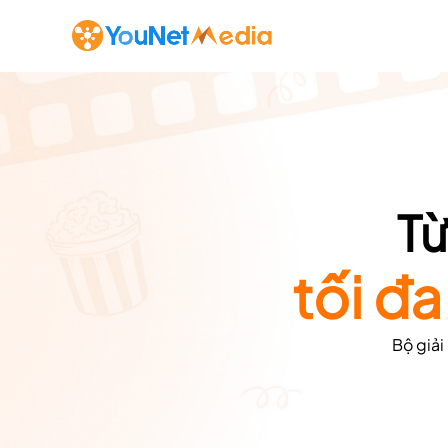
Từ
tối đ
Bộ giải