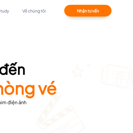
Study
Về chúng tôi
Nhận tư vấn
 đến
hòng vé
him điện ảnh