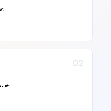
ất:
02
 xuất: