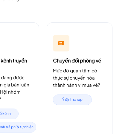
 kênh truyền
Chuyển đổi phòng vé
Mức độ quan tâm có
 đang được
thực sự chuyển hóa
n giả bàn luận
thành hành vi mua vé?
, Hội nhóm
?
Ý định ra rạp
ổ kênh
nh trả phí & tự nhiên